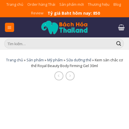
Skip
Trang chủ
Order hàng Thái
Sản phẩm mới
Thương hiệu
Blog
to
Tỷ giá Baht hôm nay: 850
Review
content
Tìm
kiếm:
Trang chủ
»
Sản phẩm
»
Mỹ phẩm
»
Sữa dưỡng thể
»
Kem săn chắc cơ
thể Royal Beauty Body Firming Gel 30ml