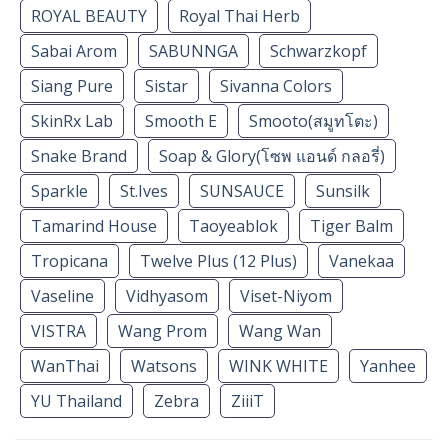
ROYAL BEAUTY
Royal Thai Herb
Sabai Arom
SABUNNGA
Schwarzkopf
Siang Pure
Sistar
Sivanna Colors
SkinRx Lab
Smooth E
Smooto(สมูทโตะ)
Snake Brand
Soap & Glory(โซพ แอนด์ กลอรี่)
Sparkle
St.Ives
SUNSAUCE
Sunsilk
Tamarind House
Taoyeablok
Tiger Balm
Tropicana
Twelve Plus (12 Plus)
Vanekaa
Vaseline
Vidhyasom
Viset-Niyom
VISTRA
Wang Prom
Wang Wan
WanThai
Watsons
WINK WHITE
Yanhee
YU Thailand
Zebra
ZiiiT