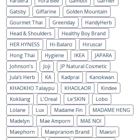
Farbera
Fora Bee
Gambol
Garnier
Gatsby
Giffarine
Golden Mountain
Gourmet Thai
Greenday
HandyHerb
Head & Shoulders
Healthy Boy Brand
HER HYNESS
Hi-Balanz
Hiruscar
Hong Thai
Hygiene
IKEA
JAPARA
Johnson's
Joji
JP Natural Cosmetic
Jula’s Herb
KA
Kadprai
Kanokwan
KHAOKHO Talaypu
KHAOLAOR
Kindee
Kokliang
L'Oreal
Le'SKIN
Lobo
Lolane
Lux
Madame Fin
MADAME HENG
Madelyn
Mae Amporn
MAE NOI
Maephorn
Maepranom Brand
Maesri