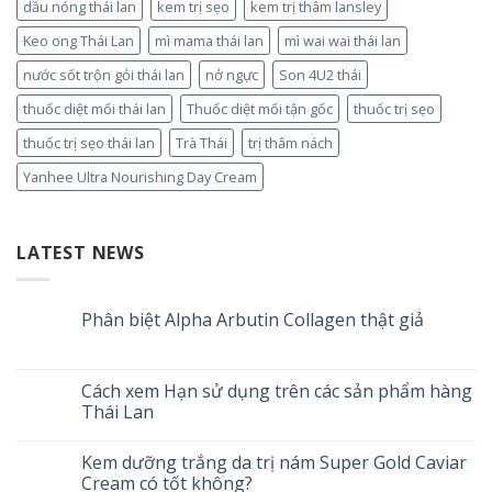
dầu nóng thái lan
kem trị sẹo
kem trị thâm lansley
Keo ong Thái Lan
mì mama thái lan
mì wai wai thái lan
nước sốt trộn gỏi thái lan
nở ngực
Son 4U2 thái
thuốc diệt mối thái lan
Thuốc diệt mối tận gốc
thuốc trị sẹo
thuốc trị sẹo thái lan
Trà Thái
trị thâm nách
Yanhee Ultra Nourishing Day Cream
LATEST NEWS
Phân biệt Alpha Arbutin Collagen thật giả
Cách xem Hạn sử dụng trên các sản phẩm hàng
Thái Lan
Kem dưỡng trắng da trị nám Super Gold Caviar
Cream có tốt không?