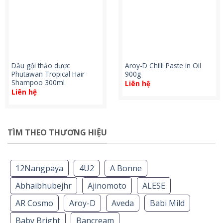
Dầu gội thảo dược
Aroy-D Chilli Paste in Oil
Phutawan Tropical Hair
900g
Shampoo 300ml
Liên hệ
Liên hệ
TÌM THEO THƯƠNG HIỆU
12Nangpaya
4U2
A Bonne
Abhaibhubejhr
Ajinomoto
ALESE
AR Cosmo
Aroy-D
Aveda
Babi Mild
Baby Bright
Bancream