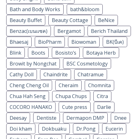
Bath and Body Works
bath&bloom
Beauty Buffet
Beauty Cottage
BeNice
Benzac(เบนเเซค)
Bergamot
Berich Thailand
Bhaesaj
BioPharm
Biowoman
BK(บีเค)
Blink
Boots
Bosisto’s
Botaya Herb
Browit by Nongchat
BSC Cosmetology
Cathy Doll
Chaindrite
Chatramue
Cheng Cheng Oil
Cheraim
Chomnita
Chua Hah Seng
Chupa Chups
Citra
COCORO HANAKO
Cute press
Darlie
Deesay
Dentiste
Dermapon DMP
Dnee
Doi kham
Dokbuaku
Dr.Pong
Eucerin