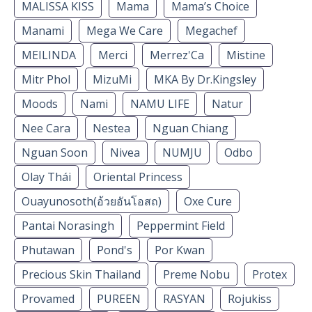
MALISSA KISS
Mama
Mama’s Choice
Manami
Mega We Care
Megachef
MEILINDA
Merci
Merrez'Ca
Mistine
Mitr Phol
MizuMi
MKA By Dr.Kingsley
Moods
Nami
NAMU LIFE
Natur
Nee Cara
Nestea
Nguan Chiang
Nguan Soon
Nivea
NUMJU
Odbo
Olay Thái
Oriental Princess
Ouayunosoth(อ้วยอันโอสถ)
Oxe Cure
Pantai Norasingh
Peppermint Field
Phutawan
Pond's
Por Kwan
Precious Skin Thailand
Preme Nobu
Protex
Provamed
PUREEN
RASYAN
Rojukiss