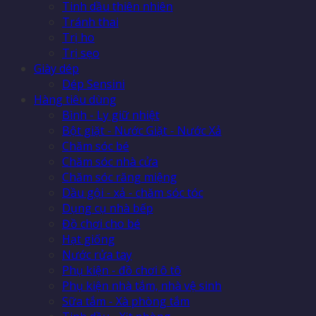
Tinh dầu thiên nhiên
Tránh thai
Trị ho
Trị sẹo
Giày dép
Dép Sensini
Hàng tiêu dùng
Bình - Ly giữ nhiệt
Bột giặt - Nước Giặt - Nước Xả
Chăm sóc bé
Chăm sóc nhà cửa
Chăm sóc răng miệng
Dầu gội - xả - chăm sóc tóc
Dụng cụ nhà bếp
Đồ chơi cho bé
Hạt giống
Nước rửa tay
Phụ kiện - đồ chơi ô tô
Phụ kiện nhà tắm, nhà vệ sinh
Sữa tắm - Xà phòng tắm