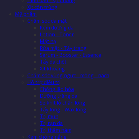
Tinh dầu - Xịt phòng
Xịt côn trùng
Mỹ phẩm
Chăm sóc da mặt
Kem dưỡng da
Lotion - Toner
Mặt nạ
Rửa mặt - Tẩy trang
Serum - Booster - Essence
Tẩy da chết
Xịt khoáng
Chăm sóc vùng ngực - mông - nách
Hỗ trợ điều trị
Chống lão hóa
Dưỡng trắng da
Se khít lỗ chân lông
Tẩy lông - Wax lông
Trị mụn
Trị rạn da
Trị thâm nám
Kem chống nắng