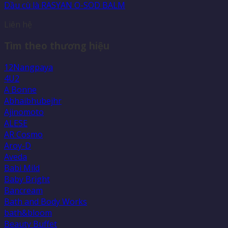
Dầu cù là RASYAN O-SOD BALM
Liên hệ
Tìm theo thương hiệu
12Nangpaya
4U2
A Bonne
Abhaibhubejhr
Ajinomoto
ALESE
AR Cosmo
Aroy-D
Aveda
Babi Mild
Baby Bright
Bancream
Bath and Body Works
bath&bloom
Beauty Buffet