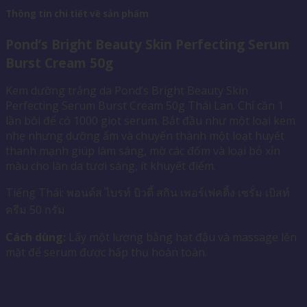
Thông tin chi tiết về sản phẩm
Pond’s Bright Beauty Skin Perfecting Serum
Burst Cream 50g
Kem dưỡng trắng da Pond’s Bright Beauty Skin
Perfecting Serum Burst Cream 50g Thái Lan. Chỉ cần 1
lần bôi để có 1000 giọt serum. Bắt đầu như một loại kem
nhẹ nhưng dưỡng ẩm và chuyển thành một loạt huyết
thanh mạnh giúp làm sáng, mờ các đốm và loại bỏ xỉn
màu cho làn da tươi sáng, ít khuyết điểm.
Tiếng Thái: พอนด์ส ไบรท์ บิวตี้ สกิน เพอร์เฟคติ้ง เซรั่ม เบิสท์
ครีม 50 กรัม
Cách dùng:
Lấy một lượng bằng hạt đậu và massage lên
mặt để serum được hấp thụ hoàn toàn.