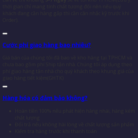
thời gian chỉ mang tính chất tương đối nên nếu quý
khách đang cần hàng gấp thì cần cân nhắc kỹ trước khi
Order).
Cước phí giao hàng bao nhiêu?
Giá bán của chúng tôi đã bao về kho hàng tại TPHCM và
chưa bao gồm phí Ship tận nhà. Chúng tôi áp dụng theo
phí giao hàng tận nhà cho quý khách theo khung giá của
giao hàng tiết kiệm(GHTK)
Hàng hóa có đảm bảo không?
Hoàn tiền 100% nếu phát hiện hàng nhái, hàng kém
chất lượng
Đổi trả nếu không hài lòng về chất lượng sản phẩm
Kiểm tra hàng trước khi thanh toán