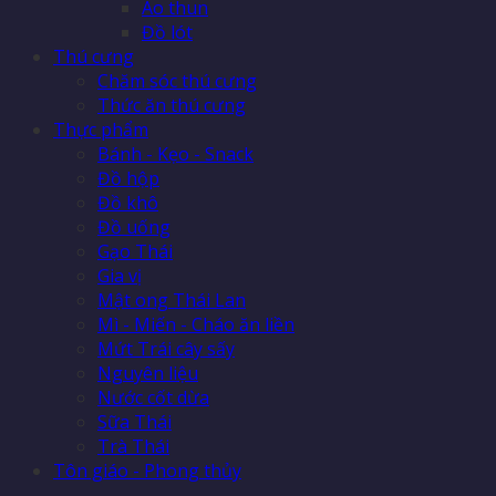
Áo thun
Đồ lót
Thú cưng
Chăm sóc thú cưng
Thức ăn thú cưng
Thực phẩm
Bánh - Kẹo - Snack
Đồ hộp
Đồ khô
Đồ uống
Gạo Thái
Gia vị
Mật ong Thái Lan
Mì - Miến - Cháo ăn liền
Mứt Trái cây sấy
Nguyên liệu
Nước cốt dừa
Sữa Thái
Trà Thái
Tôn giáo - Phong thủy