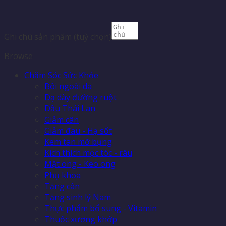
Ghi chú sản phẩm
(tuỳ chọn)
Browse
Chăm Sóc Sức Khỏe
Bôi ngoài da
Dạ dày đường ruột
Dầu Thái Lan
Giảm cân
Giảm đau - Hạ sốt
Kem tan mỡ bụng
Kích thích mọc tóc - râu
Mật ong - Keo ong
Phụ khoa
Tăng cân
Tăng sinh lý Nam
Thực phẩm bổ sung - Vitamin
Thuốc xương khớp