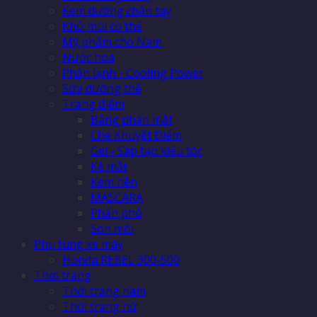
Kem dưỡng chân tay
Khử mùi cơ thể
Mỹ phẩm cho Nam
Nước hoa
Phấn lạnh - Cooling Power
Sữa dưỡng thể
Trang điểm
Bảng phấn mắt
Che Khuyết Điểm
Gel - Sáp tạo kiểu tóc
Kẻ mắt
Kem nền
MASCARA
Phấn phủ
Son môi
Phụ tùng xe máy
Honda REBEL 300-500
Thời trang
Thời trang nam
Thời trang nữ