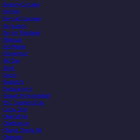
Beauty Cottage
BeNice
Benzac(เบนเเซค)
Bergamot
Berich Thailand
Bhaesaj
BioPharm
Biowoman
BK(บีเค)
Blink
Boots
Bosisto’s
Botaya Herb
Browit by Nongchat
BSC Cosmetology
Cathy Doll
Chaindrite
Chatramue
Cheng Cheng Oil
Cheraim