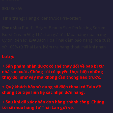
SKU
86565
Tình trạng:
Hàng order trước (Pre-order)
❎❤️➤Mua Pond’s Bright Beauty Skin Perfecting Serum
Burst Cream 50g Thái Lan giá tốt. Mua hàng qua mạng
uy tín, tiện lợi. ❎❤️Bách Hoá Thái đảm bảo hàng hoá xuất
xứ 100% từ Thái Lan, kiểm tra hàng thoải mái khi nhận.
Lưu ý:
+ Sản phẩm nhận được có thể thay đổi về bao bì từ
nhà sản xuất. Chúng tôi có quyền thực hiện những
thay đổi như vậy mà không cần thông báo trước.
+ Quý khách hãy sử dụng số điện thoại có Zalo để
chúng tôi tiện liên hệ xác nhận đơn hàng.
+ Sau khi đã xác nhận đơn hàng thành công. Chúng
tôi sẽ mua hàng từ Thái Lan gửi về.