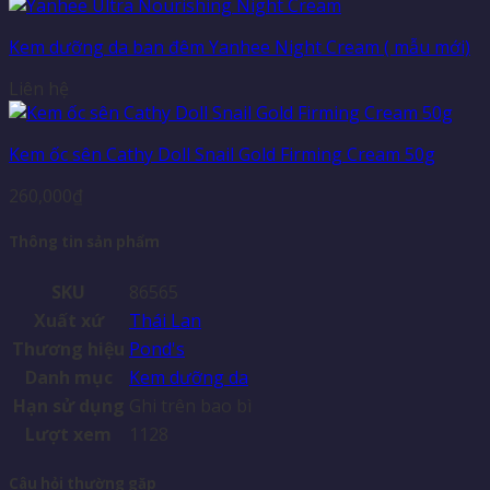
Kem dưỡng da ban đêm Yanhee Night Cream ( mẫu mới)
Liên hệ
Kem ốc sên Cathy Doll Snail Gold Firming Cream 50g
260,000
₫
Thông tin sản phẩm
SKU
86565
Xuất xứ
Thái Lan
Thương hiệu
Pond's
Danh mục
Kem dưỡng da
Hạn sử dụng
Ghi trên bao bì
Lượt xem
1128
Câu hỏi thường gặp