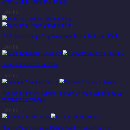
Aroy-D Chilli Paste in Oil 900g
Liên hệ
Tinh dầu thơm phòng Yu Aroma Room Diffuser 50ml
Liên hệ
Bánh BANGKOK COOKIES
Liên hệ
Yanhee Premium Serum – Serum trị mụn, tàn nhang và
vết thâm từ Yanhee
Liên hệ
Kem dưỡng da chống lãi hóa Yanhee Vita8 Cream