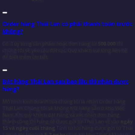
Order hàng Thái Lan có phải thanh toán trước
không?
Có. Tùy từng sản phẩm hoặc đơn hàng từ
500.000
thì
chúng tôi sẽ yêu cầu đặt cọc. Quý khách vui lòng liên hệ
để biết thêm chi tiết.
Đặt hàng Thái Lan sau bao lâu thì nhận được
hàng?
Mô hình kinh doanh của chúng tôi là nhận Order hàng
Thái Lan. Chúng tôi sẽ không trữ hàng sẵn ở kho Việt
Nam. Khi quý khách đặt hàng và xác nhận đơn hàng
thành công thì hàng sẽ được gửi từ Thái Lan về vào
ngày
15 và ngày cuối tháng
.Tính từ lúc hàng được gửi từ Thái
Lan về thì khoảng
5-7 ngày
sẽ về tới kho TPHCM(Lưu ý: