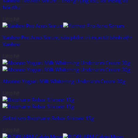
Yanhee Teezeer Serum – chống rụng tóc, tóc mỏng và
hói đầu
Liên hệ
Yanhee Pro Acno Serum, sản phẩm trị mụn từ bệnh viện
Yanhee
Liên hệ
Abonne Yogurt Milk Whitening Underarm Cream 30g
Liên hệ
Gel trị sẹo Biopharm Rebac Silicone 15g
Liên hệ