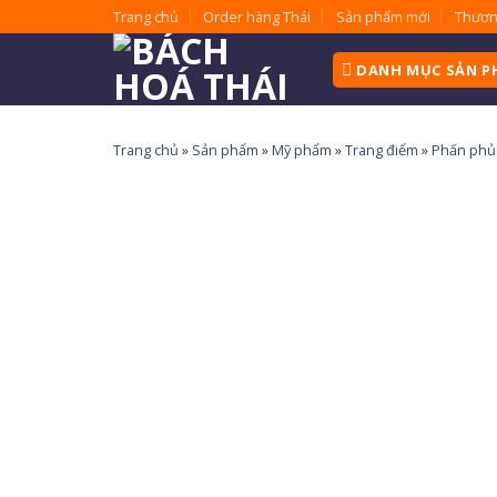
Skip
Trang chủ
Order hàng Thái
Sản phẩm mới
Thươn
to
content
DANH MỤC SẢN 
Trang chủ
»
Sản phẩm
»
Mỹ phẩm
»
Trang điểm
»
Phấn phủ