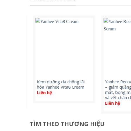
Serum –
Kem dưỡng da chống lãi
Yanhee Recove
àn nhang
hóa Yanhee Vita8 Cream
– giảm quầng 
anhee
mắt, bọng mắt
Liên hệ
và vết chân ch
Liên hệ
TÌM THEO THƯƠNG HIỆU