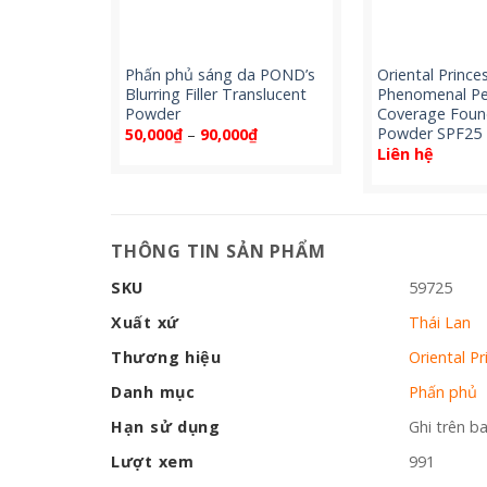
u Cute
Phấn phủ sáng da POND’s
Oriental Princes
 Whitening
Blurring Filler Translucent
Phenomenal Pe
oundation
Powder
Coverage Foun
Powder SPF25
Khoảng
50,000
₫
–
90,000
₫
giá:
Liên hệ
từ
50,000₫
đến
90,000₫
THÔNG TIN SẢN PHẨM
SKU
59725
Xuất xứ
Thái Lan
Thương hiệu
Oriental Pr
Danh mục
Phấn phủ
Hạn sử dụng
Ghi trên b
Lượt xem
991