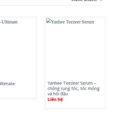
Yanhee Teezeer Serum –
Yanhee Pr
timate
chống rụng tóc, tóc mỏng
sản phẩm 
và hói đầu
viện Yanh
Liên hệ
Liên hệ