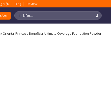
g hiệu
Blog
Review
Tìm
PHẨM
kiếm:
»
Oriental Princess Beneficial Ultimate Coverage Foundation Powder