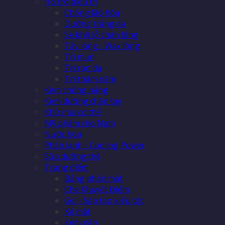
Hỗ trợ điều trị
Chống lão hóa
Dưỡng trắng da
Se khít lỗ chân lông
Tẩy lông - Wax lông
Trị mụn
Trị rạn da
Trị thâm nám
Kem chống nắng
Kem dưỡng chân tay
Khử mùi cơ thể
Mỹ phẩm cho Nam
Nước hoa
Phấn lạnh - Cooling Power
Sữa dưỡng thể
Trang điểm
Bảng phấn mắt
Che Khuyết Điểm
Gel - Sáp tạo kiểu tóc
Kẻ mắt
Kem nền