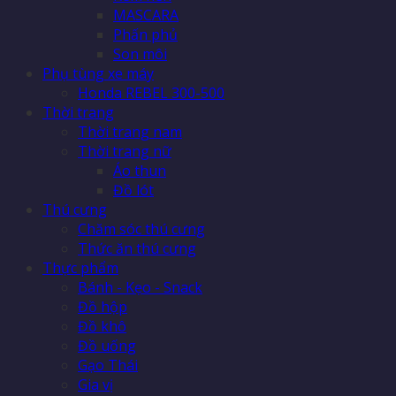
MASCARA
Phấn phủ
Son môi
Phụ tùng xe máy
Honda REBEL 300-500
Thời trang
Thời trang nam
Thời trang nữ
Áo thun
Đồ lót
Thú cưng
Chăm sóc thú cưng
Thức ăn thú cưng
Thực phẩm
Bánh - Kẹo - Snack
Đồ hộp
Đồ khô
Đồ uống
Gạo Thái
Gia vị