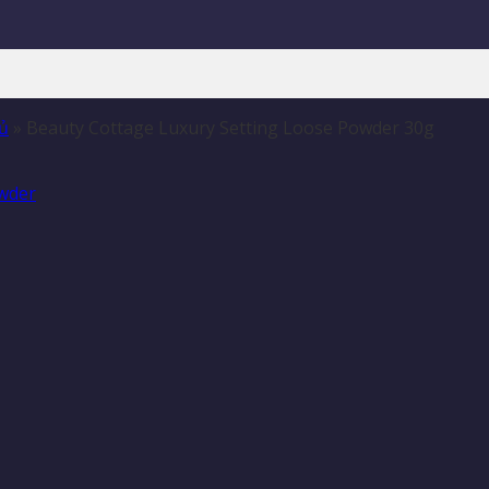
ủ
»
Beauty Cottage Luxury Setting Loose Powder 30g