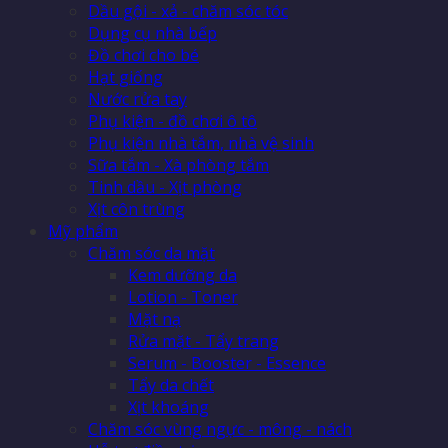
Dầu gội - xả - chăm sóc tóc
Dụng cụ nhà bếp
Đồ chơi cho bé
Hạt giống
Nước rửa tay
Phụ kiện - đồ chơi ô tô
Phụ kiện nhà tắm, nhà vệ sinh
Sữa tắm - Xà phòng tắm
Tinh dầu - Xịt phòng
Xịt côn trùng
Mỹ phẩm
Chăm sóc da mặt
Kem dưỡng da
Lotion - Toner
Mặt nạ
Rửa mặt - Tẩy trang
Serum - Booster - Essence
Tẩy da chết
Xịt khoáng
Chăm sóc vùng ngực - mông - nách