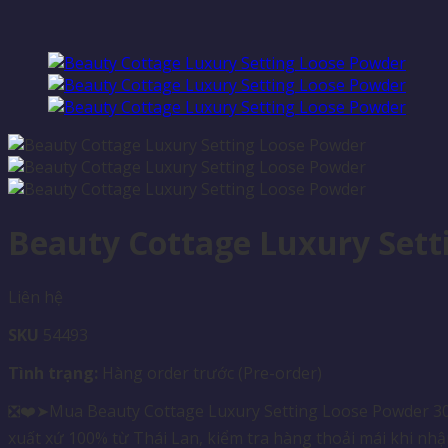
Beauty Cottage Luxury Sett
Liên hệ
SKU
54493
Tình trạng:
Hàng order trước (Pre-order)
❎❤️➤Mua Beauty Cottage Luxury Setting Loose Powder 30g 
xuất xứ 100% từ Thái Lan, kiểm tra hàng thoải mái khi nhậ