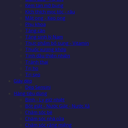
Kem tan mỡ bụng
Kích thích mọc tóc - râu
Mật ong - Keo ong
Phụ khoa
Tăng cân
Tăng sinh lý Nam
Thực phẩm bổ sung - Vitamin
Thuốc xương khớp
Tinh dầu thiên nhiên
Tránh thai
Trị ho
Trị sẹo
Giày dép
Dép Sensini
Hàng tiêu dùng
Bình - Ly giữ nhiệt
Bột giặt - Nước Giặt - Nước Xả
Chăm sóc bé
Chăm sóc nhà cửa
Chăm sóc răng miệng