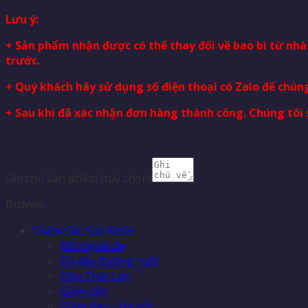
Lưu ý:
+ Sản phẩm nhận được có thể thay đổi về bao bì từ nh
trước.
+ Quý khách hãy sử dụng số điện thoại có Zalo để chúng
+ Sau khi đã xác nhận đơn hàng thành công. Chúng tôi 
Ghi chú sản phẩm
(tuỳ chọn)
Browse
Chăm Sóc Sức Khỏe
Bôi ngoài da
Dạ dày đường ruột
Dầu Thái Lan
Giảm cân
Giảm đau - Hạ sốt