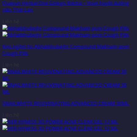
Ouayun Herbal One Ginkgo Biloba – Hoạt huyết dưỡng
não Thái Lan
Liên hệ
Kẹo ngậm ho Abhaibhubejhr Compound Makham-pom
Cough Pills
Liên hệ
SNAILWHITE REJUVENATING ADVANCED CREAM 30ML
Liên hệ