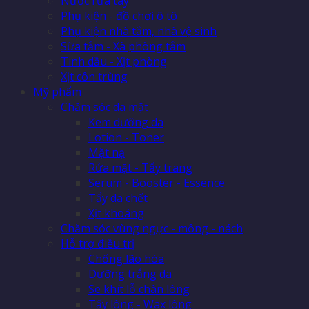
Nước rửa tay
Phụ kiện - đồ chơi ô tô
Phụ kiện nhà tắm, nhà vệ sinh
Sữa tắm - Xà phòng tắm
Tinh dầu - Xịt phòng
Xịt côn trùng
Mỹ phẩm
Chăm sóc da mặt
Kem dưỡng da
Lotion - Toner
Mặt nạ
Rửa mặt - Tẩy trang
Serum - Booster - Essence
Tẩy da chết
Xịt khoáng
Chăm sóc vùng ngực - mông - nách
Hỗ trợ điều trị
Chống lão hóa
Dưỡng trắng da
Se khít lỗ chân lông
Tẩy lông - Wax lông