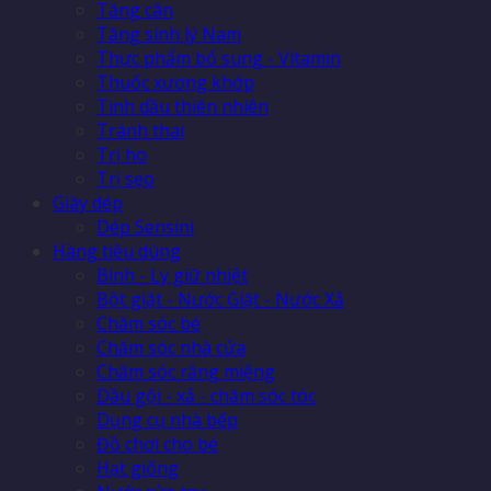
Tăng cân
Tăng sinh lý Nam
Thực phẩm bổ sung - Vitamin
Thuốc xương khớp
Tinh dầu thiên nhiên
Tránh thai
Trị ho
Trị sẹo
Giày dép
Dép Sensini
Hàng tiêu dùng
Bình - Ly giữ nhiệt
Bột giặt - Nước Giặt - Nước Xả
Chăm sóc bé
Chăm sóc nhà cửa
Chăm sóc răng miệng
Dầu gội - xả - chăm sóc tóc
Dụng cụ nhà bếp
Đồ chơi cho bé
Hạt giống