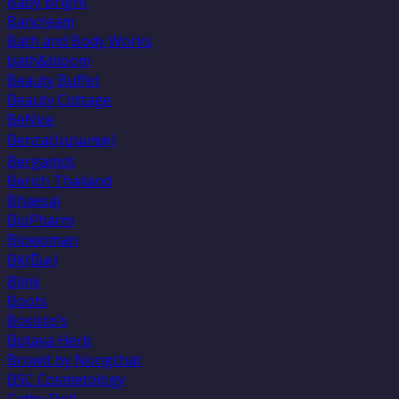
Baby Bright
Bancream
Bath and Body Works
bath&bloom
Beauty Buffet
Beauty Cottage
BeNice
Benzac(เบนเเซค)
Bergamot
Berich Thailand
Bhaesaj
BioPharm
Biowoman
BK(บีเค)
Blink
Boots
Bosisto’s
Botaya Herb
Browit by Nongchat
BSC Cosmetology