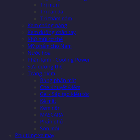
Trị mụn
Trị rạn da
Trị thâm nám
Kem chống nắng
Kem dưỡng chân tay
Khử mùi cơ thể
Mỹ phẩm cho Nam
Nước hoa
Phấn lạnh - Cooling Power
Sữa dưỡng thể
Trang điểm
Bảng phấn mắt
Che Khuyết Điểm
Gel - Sáp tạo kiểu tóc
Kẻ mắt
Kem nền
MASCARA
Phấn phủ
Son môi
Phụ tùng xe máy