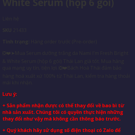
White Serum (hộp 6 gói)
Liên hệ
SKU
21433
Tình trạng:
Hàng order trước (Pre-order)
❎❤️➤Mua Serum dưỡng trắng da Nami I’m Fresh Bright
& White Serum (hộp 6 gói) Thái Lan giá tốt. Mua hàng
qua mạng uy tín, tiện lợi. ❎❤️Bách Hoá Thái đảm bảo
hàng hoá xuất xứ 100% từ Thái Lan, kiểm tra hàng thoải
mái khi nhận.
Lưu ý:
+ Sản phẩm nhận được có thể thay đổi về bao bì từ
nhà sản xuất. Chúng tôi có quyền thực hiện những
thay đổi như vậy mà không cần thông báo trước.
+ Quý khách hãy sử dụng số điện thoại có Zalo để