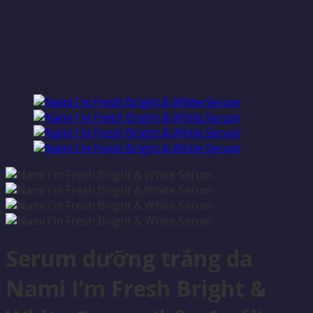
Serum dưỡng trắng da
Nami I’m Fresh Bright &