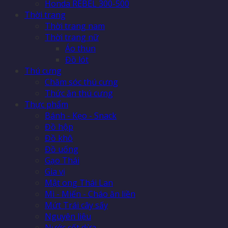
Honda REBEL 300-500
Thời trang
Thời trang nam
Thời trang nữ
Áo thun
Đồ lót
Thú cưng
Chăm sóc thú cưng
Thức ăn thú cưng
Thực phẩm
Bánh - Kẹo - Snack
Đồ hộp
Đồ khô
Đồ uống
Gạo Thái
Gia vị
Mật ong Thái Lan
Mì - Miến - Cháo ăn liền
Mứt Trái cây sấy
Nguyên liệu
Nước cốt dừa