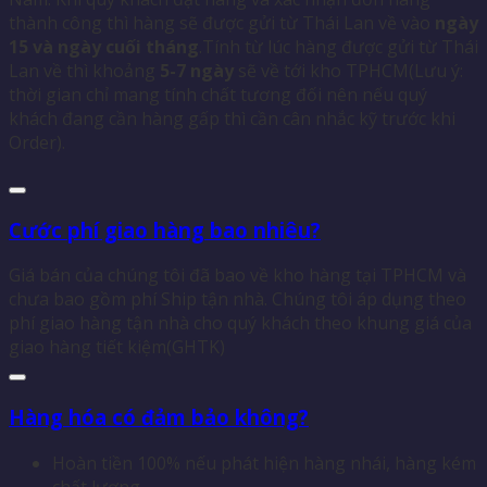
thành công thì hàng sẽ được gửi từ Thái Lan về vào
ngày
15 và ngày cuối tháng
.Tính từ lúc hàng được gửi từ Thái
Lan về thì khoảng
5-7 ngày
sẽ về tới kho TPHCM(Lưu ý:
thời gian chỉ mang tính chất tương đối nên nếu quý
khách đang cần hàng gấp thì cần cân nhắc kỹ trước khi
Order).
Cước phí giao hàng bao nhiêu?
Giá bán của chúng tôi đã bao về kho hàng tại TPHCM và
chưa bao gồm phí Ship tận nhà. Chúng tôi áp dụng theo
phí giao hàng tận nhà cho quý khách theo khung giá của
giao hàng tiết kiệm(GHTK)
Hàng hóa có đảm bảo không?
Hoàn tiền 100% nếu phát hiện hàng nhái, hàng kém
chất lượng