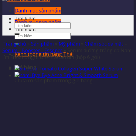
Danh mục sản phẩm
Tìm kiếm:
Danh mục sản phẩm
Tìm kiếm:
Trang chủ
»
Sản phẩm
»
Mỹ phẩm
»
Chăm sóc da mặt
»
Serum - Booster - Essence
»
Serum dưỡng trắng da Nami
Kênh thông tin hàng Thái
I’m Fresh Bright & White Serum (hộp 6 gói)
Giỏ hàng
Chưa có sản phẩm trong giỏ hàng.