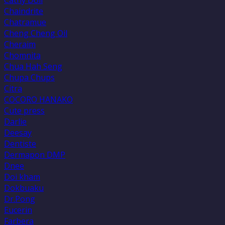
Cathy Doll
Chaindrite
Chatramue
Cheng Cheng Oil
Cheraim
Chomnita
Chua Hah Seng
Chupa Chups
Citra
COCORO HANAKO
Cute press
Darlie
Deesay
Dentiste
Dermapon DMP
Dnee
Doi kham
Dokbuaku
Dr.Pong
Eucerin
Farbera