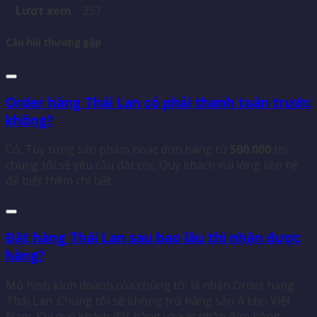
Lượt xem
357
Câu hỏi thường gặp
Order hàng Thái Lan có phải thanh toán trước
không?
Có. Tùy từng sản phẩm hoặc đơn hàng từ
500.000
thì
chúng tôi sẽ yêu cầu đặt cọc. Quý khách vui lòng liên hệ
để biết thêm chi tiết.
Đặt hàng Thái Lan sau bao lâu thì nhận được
hàng?
Mô hình kinh doanh của chúng tôi là nhận Order hàng
Thái Lan. Chúng tôi sẽ không trữ hàng sẵn ở kho Việt
Nam. Khi quý khách đặt hàng và xác nhận đơn hàng