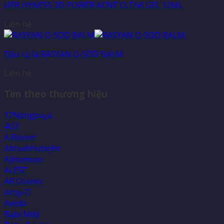
HER HYNESS 3D POWER ACNE CLEAR GEL 12ML
Liên hệ
Dầu cù là RASYAN O-SOD BALM
Liên hệ
Tìm theo thương hiệu
12Nangpaya
4U2
A Bonne
Abhaibhubejhr
Ajinomoto
ALESE
AR Cosmo
Aroy-D
Aveda
Babi Mild