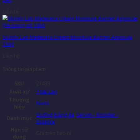
Liên hệ
SkinRx Lab Madecera Cream Moisture Barrier Ampoule
13ml
Liên hệ
Thông tin sản phẩm
SKU
21433
Xuất xứ
Thái Lan
Thương
Nami
hiệu
Dưỡng trắng da
,
Serum - Booster -
Danh mục
Essence
Hạn sử
Ghi trên bao bì
dụng