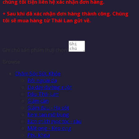
chúng tôi tiện liên hệ xác nhận đơn hàng.
+ Sau khi đã xác nhận đơn hàng thành công. Chúng
tôi sẽ mua hàng từ Thái Lan gửi về.
Ghi chú sản phẩm
(tuỳ chọn)
Browse
Chăm Sóc Sức Khỏe
Bôi ngoài da
Dạ dày đường ruột
Dầu Thái Lan
Giảm cân
Giảm đau - Hạ sốt
Kem tan mỡ bụng
Kích thích mọc tóc - râu
Mật ong - Keo ong
Phụ khoa