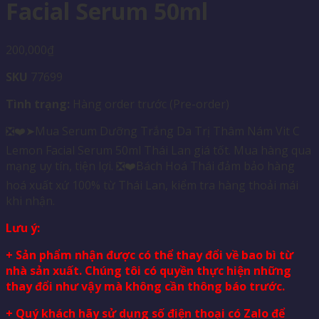
Facial Serum 50ml
200,000
₫
SKU
77699
Tình trạng:
Hàng order trước (Pre-order)
❎❤️➤Mua Serum Dưỡng Trắng Da Trị Thâm Nám Vit C
Lemon Facial Serum 50ml Thái Lan giá tốt. Mua hàng qua
mạng uy tín, tiện lợi. ❎❤️Bách Hoá Thái đảm bảo hàng
hoá xuất xứ 100% từ Thái Lan, kiểm tra hàng thoải mái
khi nhận.
Lưu ý:
+ Sản phẩm nhận được có thể thay đổi về bao bì từ
nhà sản xuất. Chúng tôi có quyền thực hiện những
thay đổi như vậy mà không cần thông báo trước.
+ Quý khách hãy sử dụng số điện thoại có Zalo để