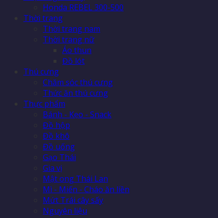
Honda REBEL 300-500
Thời trang
Thời trang nam
Thời trang nữ
Áo thun
Đồ lót
Thú cưng
Chăm sóc thú cưng
Thức ăn thú cưng
Thực phẩm
Bánh - Kẹo - Snack
Đồ hộp
Đồ khô
Đồ uống
Gạo Thái
Gia vị
Mật ong Thái Lan
Mì - Miến - Cháo ăn liền
Mứt Trái cây sấy
Nguyên liệu