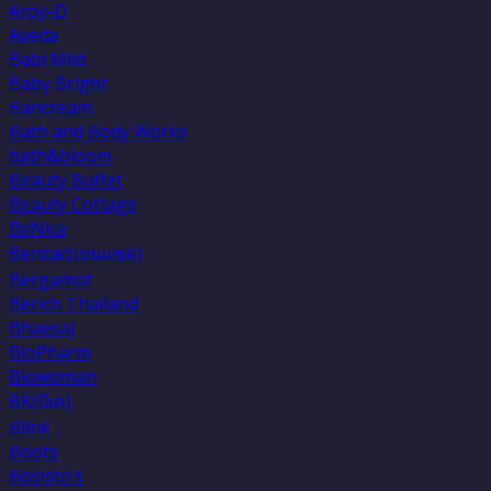
Aroy-D
Aveda
Babi Mild
Baby Bright
Bancream
Bath and Body Works
bath&bloom
Beauty Buffet
Beauty Cottage
BeNice
Benzac(เบนเเซค)
Bergamot
Berich Thailand
Bhaesaj
BioPharm
Biowoman
BK(บีเค)
Blink
Boots
Bosisto’s