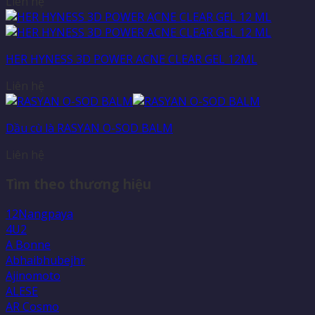
Liên hệ
HER HYNESS 3D POWER ACNE CLEAR GEL 12ML
Liên hệ
Dầu cù là RASYAN O-SOD BALM
Liên hệ
Tìm theo thương hiệu
12Nangpaya
4U2
A Bonne
Abhaibhubejhr
Ajinomoto
ALESE
AR Cosmo