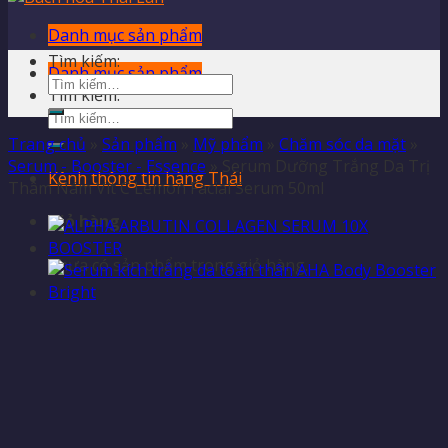
Danh mục sản phẩm
Tìm kiếm:
Danh mục sản phẩm
Tìm kiếm:
Trang chủ
»
Sản phẩm
»
Mỹ phẩm
»
Chăm sóc da mặt
»
Serum - Booster - Essence
»
Serum Dưỡng Trắng Da Trị
Kênh thông tin hàng Thái
Thâm Nám Vit C Lemon Facial Serum 50ml
Giỏ hàng
Chưa có sản phẩm trong giỏ hàng.