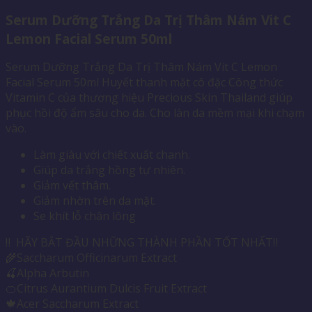
Serum Dưỡng Trắng Da Trị Thâm Nám Vit C
Lemon Facial Serum 50ml
Serum Dưỡng Trắng Da Trị Thâm Nám Vit C Lemon
Facial Serum 50ml Huyết thanh mặt cô đặc Công thức
Vitamin C của thương hiệu Precious Skin Thailand giúp
phục hồi độ ẩm sâu cho da. Cho làn da mềm mại khi chạm
vào.
Làm giàu với chiết xuất chanh.
Giúp da trắng hồng tự nhiên.
Giảm vết thâm.
Giảm nhờn trên da mặt.
Se khít lỗ chân lông
‼ ️ HÃY BẮT ĐẦU NHỮNG THÀNH PHẦN TỐT NHẤT‼ ️
🌾Saccharum Officinarum Extract
🍒Alpha Arbutin
🍊Citrus Aurantium Dulcis Fruit Extract
🍁Acer Saccharum Extract