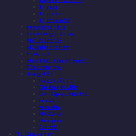
Tẩy lông - Wax lông
Trị mụn
Trị rạn da
Trị thâm nám
Kem chống nắng
Kem dưỡng chân tay
Khử mùi cơ thể
Mỹ phẩm cho Nam
Nước hoa
Phấn lạnh - Cooling Power
Sữa dưỡng thể
Trang điểm
Bảng phấn mắt
Che Khuyết Điểm
Gel - Sáp tạo kiểu tóc
Kẻ mắt
Kem nền
MASCARA
Phấn phủ
Son môi
Phụ tùng xe máy