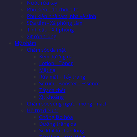
Nước rửa tay
Phụ kiện - đồ chơi ô tô
Phụ kiện nhà tắm, nhà vệ sinh
Sữa tắm - Xà phòng tắm
Tinh dầu - Xịt phòng
Xịt côn trùng
Mỹ phẩm
Chăm sóc da mặt
Kem dưỡng da
Lotion - Toner
Mặt nạ
Rửa mặt - Tẩy trang
Serum - Booster - Essence
Tẩy da chết
Xịt khoáng
Chăm sóc vùng ngực - mông - nách
Hỗ trợ điều trị
Chống lão hóa
Dưỡng trắng da
Se khít lỗ chân lông