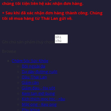
chúng tôi tiện liên hệ xác nhận đơn hàng.
+ Sau khi đã xác nhận đơn hàng thành công. Chúng
tôi sẽ mua hàng từ Thái Lan gửi về.
Ghi chú sản phẩm
(tuỳ chọn)
Browse
Chăm Sóc Sức Khỏe
Bôi ngoài da
Dạ dày đường ruột
Dầu Thái Lan
Giảm cân
Giảm đau - Hạ sốt
Kem tan mỡ bụng
Kích thích mọc tóc - râu
Mật ong - Keo ong
Phụ khoa