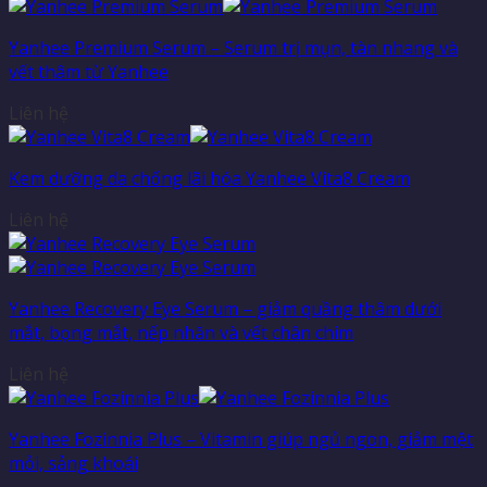
Yanhee Premium Serum – Serum trị mụn, tàn nhang và
vết thâm từ Yanhee
Liên hệ
Kem dưỡng da chống lãi hóa Yanhee Vita8 Cream
Liên hệ
Yanhee Recovery Eye Serum – giảm quầng thâm dưới
mắt, bọng mắt, nếp nhăn và vết chân chim
Liên hệ
Yanhee Fozinnia Plus – Vitamin giúp ngủ ngon, giảm mệt
mỏi, sảng khoái