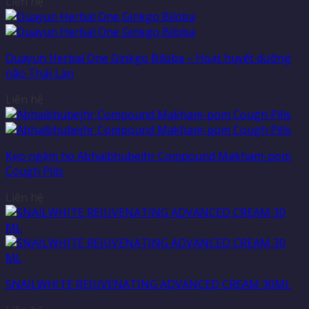
Liên hệ
Ouayun Herbal One Ginkgo Biloba – Hoạt huyết dưỡng
não Thái Lan
Liên hệ
Kẹo ngậm ho Abhaibhubejhr Compound Makham-pom
Cough Pills
Liên hệ
SNAILWHITE REJUVENATING ADVANCED CREAM 30ML