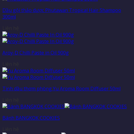
Dầu gội thảo dược Phutawan Tropical Hair Shampoo
300ml
Liên hệ
Aroy-D Chilli Paste in Oil 900g
Liên hệ
Tinh dầu thơm phòng Yu Aroma Room Diffuser 50ml
Liên hệ
Bánh BANGKOK COOKIES
Liên hệ