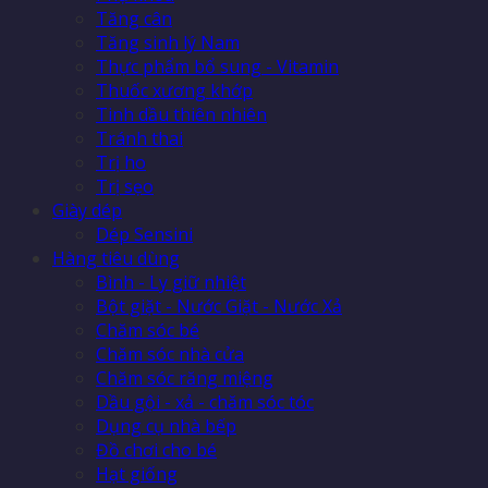
Tăng cân
Tăng sinh lý Nam
Thực phẩm bổ sung - Vitamin
Thuốc xương khớp
Tinh dầu thiên nhiên
Tránh thai
Trị ho
Trị sẹo
Giày dép
Dép Sensini
Hàng tiêu dùng
Bình - Ly giữ nhiệt
Bột giặt - Nước Giặt - Nước Xả
Chăm sóc bé
Chăm sóc nhà cửa
Chăm sóc răng miệng
Dầu gội - xả - chăm sóc tóc
Dụng cụ nhà bếp
Đồ chơi cho bé
Hạt giống