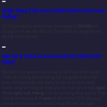
Order hàng Thái Lan có phải thanh toán trước
không?
Có. Tùy từng sản phẩm hoặc đơn hàng từ
500.000
thì
chúng tôi sẽ yêu cầu đặt cọc. Quý khách vui lòng liên hệ
để biết thêm chi tiết.
Đặt hàng Thái Lan sau bao lâu thì nhận được
hàng?
Mô hình kinh doanh của chúng tôi là nhận Order hàng
Thái Lan. Chúng tôi sẽ không trữ hàng sẵn ở kho Việt
Nam. Khi quý khách đặt hàng và xác nhận đơn hàng
thành công thì hàng sẽ được gửi từ Thái Lan về vào
ngày
15 và ngày cuối tháng
.Tính từ lúc hàng được gửi từ Thái
Lan về thì khoảng
5-7 ngày
sẽ về tới kho TPHCM(Lưu ý:
thời gian chỉ mang tính chất tương đối nên nếu quý