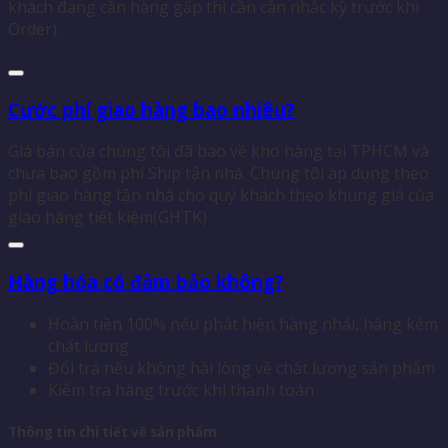
khách đang cần hàng gấp thì cần cân nhắc kỹ trước khi
Order).
Cước phí giao hàng bao nhiêu?
Giá bán của chúng tôi đã bao về kho hàng tại TPHCM và
chưa bao gồm phí Ship tận nhà. Chúng tôi áp dụng theo
phí giao hàng tận nhà cho quý khách theo khung giá của
giao hàng tiết kiệm(GHTK)
Hàng hóa có đảm bảo không?
Hoàn tiền 100% nếu phát hiện hàng nhái, hàng kém
chất lượng
Đổi trả nếu không hài lòng về chất lượng sản phẩm
Kiểm tra hàng trước khi thanh toán
Thông tin chi tiết về sản phẩm