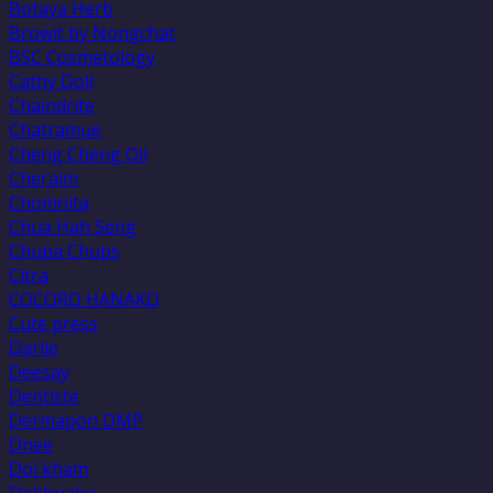
Botaya Herb
Browit by Nongchat
BSC Cosmetology
Cathy Doll
Chaindrite
Chatramue
Cheng Cheng Oil
Cheraim
Chomnita
Chua Hah Seng
Chupa Chups
Citra
COCORO HANAKO
Cute press
Darlie
Deesay
Dentiste
Dermapon DMP
Dnee
Doi kham