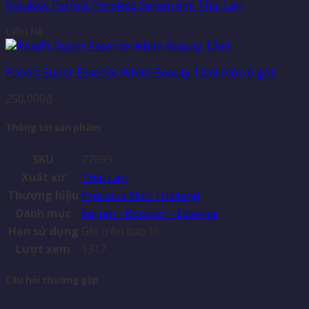
Rojukiss Perfect Poreless Serum 6ml Thái Lan
Liên hệ
Pond’s Super Essence White Beauty 12ml (hộp 6 gói)
250,000
₫
Thông tin sản phẩm
SKU
77699
Xuất xứ
Thái Lan
Thương hiệu
Precious Skin Thailand
Danh mục
Serum - Booster - Essence
Hạn sử dụng
Ghi trên bao bì
Lượt xem
1317
Câu hỏi thường gặp