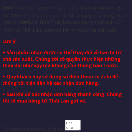
❎❤️➤Mua Kẹo ngậm ho thảo dược Thái lan hiệu Ouayun
(hũ 100 viên) Thái Lan giá tốt. Mua hàng qua mạng uy tín,
tiện lợi. ❎❤️Bách Hoá Thái đảm bảo hàng hoá xuất xứ
100% từ Thái Lan, kiểm tra hàng thoải mái khi nhận.
Lưu ý:
+ Sản phẩm nhận được có thể thay đổi về bao bì từ
nhà sản xuất. Chúng tôi có quyền thực hiện những
thay đổi như vậy mà không cần thông báo trước.
+ Quý khách hãy sử dụng số điện thoại có Zalo để
chúng tôi tiện liên hệ xác nhận đơn hàng.
+ Sau khi đã xác nhận đơn hàng thành công. Chúng
tôi sẽ mua hàng từ Thái Lan gửi về.
Ghi chú sản phẩm
(tuỳ chọn)