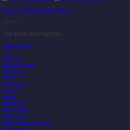
Dầu cù là RASYAN O-SOD BALM
Liên hệ
Tìm theo thương hiệu
12Nangpaya
4U2
A Bonne
Abhaibhubejhr
Ajinomoto
ALESE
AR Cosmo
Aroy-D
Aveda
Babi Mild
Baby Bright
Bancream
Bath and Body Works
bath&bloom