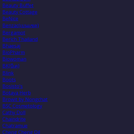
Beauty Buffet
Beauty Cottage
BeNice
Benzac(เบนเเซค)
Bergamot
Berich Thailand
Bhaesaj
BioPharm
Biowoman
BK(บีเค)
Blink
Boots
Bosisto’s
Botaya Herb
Browit by Nongchat
BSC Cosmetology
Cathy Doll
Chaindrite
Chatramue
Cheng Cheng Oil