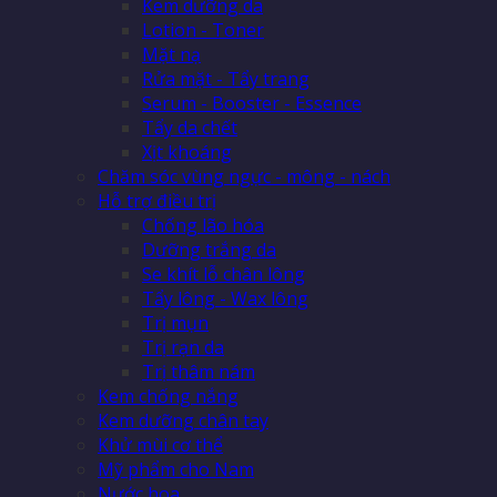
Kem dưỡng da
Lotion - Toner
Mặt nạ
Rửa mặt - Tẩy trang
Serum - Booster - Essence
Tẩy da chết
Xịt khoáng
Chăm sóc vùng ngực - mông - nách
Hỗ trợ điều trị
Chống lão hóa
Dưỡng trắng da
Se khít lỗ chân lông
Tẩy lông - Wax lông
Trị mụn
Trị rạn da
Trị thâm nám
Kem chống nắng
Kem dưỡng chân tay
Khử mùi cơ thể
Mỹ phẩm cho Nam
Nước hoa