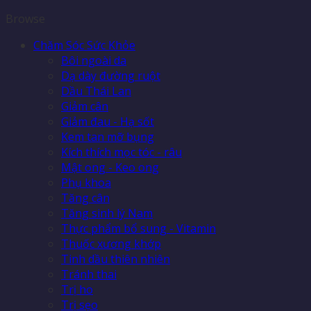
Browse
Chăm Sóc Sức Khỏe
Bôi ngoài da
Dạ dày đường ruột
Dầu Thái Lan
Giảm cân
Giảm đau - Hạ sốt
Kem tan mỡ bụng
Kích thích mọc tóc - râu
Mật ong - Keo ong
Phụ khoa
Tăng cân
Tăng sinh lý Nam
Thực phẩm bổ sung - Vitamin
Thuốc xương khớp
Tinh dầu thiên nhiên
Tránh thai
Trị ho
Trị sẹo