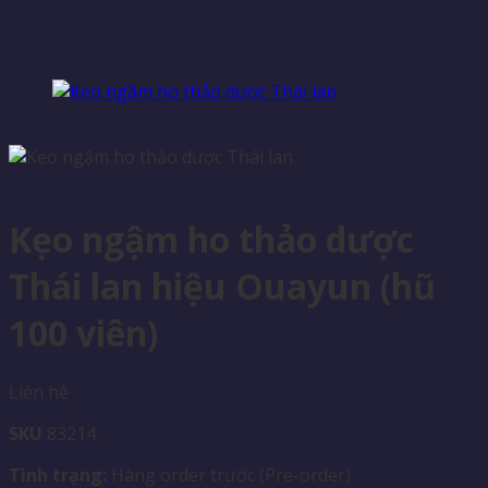
Kẹo ngậm ho thảo dược
Thái lan hiệu Ouayun (hũ
100 viên)
Liên hệ
SKU
83214
Tình trạng:
Hàng order trước (Pre-order)