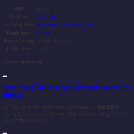
SKU
83214
Xuất xứ
Thái Lan
Thương hiệu
Ouayunosoth(อ้วยอันโอสถ)
Danh mục
Trị ho
Hạn sử dụng
Ghi trên bao bì
Lượt xem
1278
Câu hỏi thường gặp
Order hàng Thái Lan có phải thanh toán trước
không?
Có. Tùy từng sản phẩm hoặc đơn hàng từ
500.000
thì
chúng tôi sẽ yêu cầu đặt cọc. Quý khách vui lòng liên hệ
để biết thêm chi tiết.