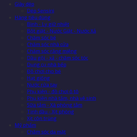
Giày dép
Dép Sensini
Hàng tiêu dùng
Bình - Ly giữ nhiệt
Bột giặt - Nước Giặt - Nước Xả
Chăm sóc bé
Chăm sóc nhà cửa
Chăm sóc răng miệng
Dầu gội - xả - chăm sóc tóc
Dụng cụ nhà bếp
Đồ chơi cho bé
Hạt giống
Nước rửa tay
Phụ kiện - đồ chơi ô tô
Phụ kiện nhà tắm, nhà vệ sinh
Sữa tắm - Xà phòng tắm
Tinh dầu - Xịt phòng
Xịt côn trùng
Mỹ phẩm
Chăm sóc da mặt