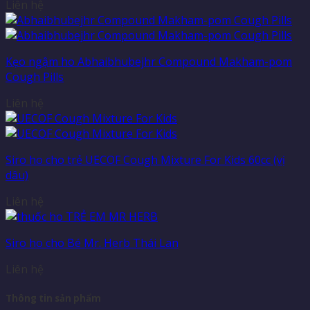
Liên hệ
Kẹo ngậm ho Abhaibhubejhr Compound Makham-pom
Cough Pills
Liên hệ
Siro ho cho trẻ UECOF Cough Mixture For Kids 60cc (vị
dâu)
Liên hệ
Siro ho cho Bé Mr. Herb Thái Lan
Liên hệ
Thông tin sản phẩm