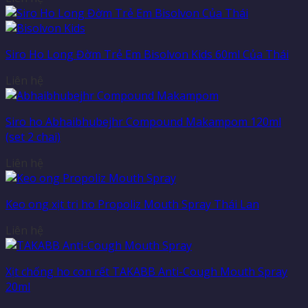
Siro Ho Long Đờm Trẻ Em Bisolvon Kids 60ml Của Thái
Liên hệ
Siro ho Abhaibhubejhr Compound Makampom 120ml
(set 2 chai)
Liên hệ
Keo ong xịt trị ho Propoliz Mouth Spray Thái Lan
Liên hệ
Xịt chống ho con rết TAKABB Anti-Cough Mouth Spray
20ml