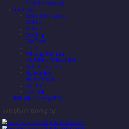
Thức ăn thú cưng
Thực phẩm
Bánh - Kẹo - Snack
Đồ hộp
Đồ khô
Đồ uống
Gạo Thái
Gia vị
Mật ong Thái Lan
Mì - Miến - Cháo ăn liền
Mứt Trái cây sấy
Nguyên liệu
Nước cốt dừa
Sữa Thái
Trà Thái
Tôn giáo - Phong thủy
Sản phẩm tương tự