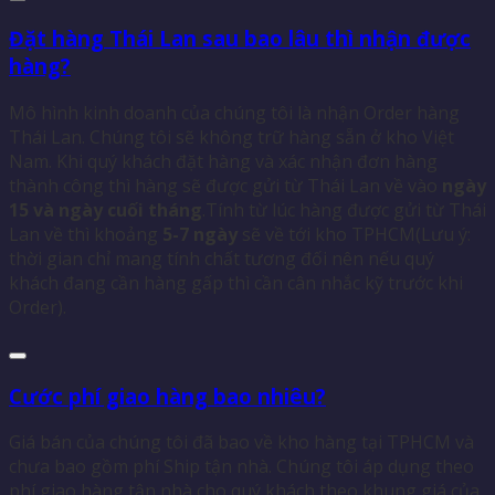
Đặt hàng Thái Lan sau bao lâu thì nhận được
hàng?
Mô hình kinh doanh của chúng tôi là nhận Order hàng
Thái Lan. Chúng tôi sẽ không trữ hàng sẵn ở kho Việt
Nam. Khi quý khách đặt hàng và xác nhận đơn hàng
thành công thì hàng sẽ được gửi từ Thái Lan về vào
ngày
15 và ngày cuối tháng
.Tính từ lúc hàng được gửi từ Thái
Lan về thì khoảng
5-7 ngày
sẽ về tới kho TPHCM(Lưu ý:
thời gian chỉ mang tính chất tương đối nên nếu quý
khách đang cần hàng gấp thì cần cân nhắc kỹ trước khi
Order).
Cước phí giao hàng bao nhiêu?
Giá bán của chúng tôi đã bao về kho hàng tại TPHCM và
chưa bao gồm phí Ship tận nhà. Chúng tôi áp dụng theo
phí giao hàng tận nhà cho quý khách theo khung giá của