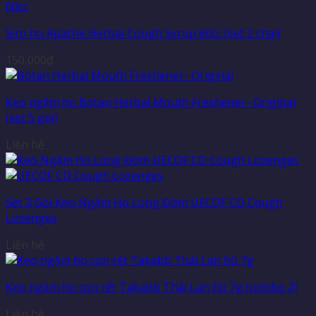
Siro ho Apache Herbal Cough Syrup 60cc (set 2 chai)
150,000
₫
Kẹo ngậm ho Botan Herbal Mouth Freshener- Original
(set 5 gói)
Liên hệ
Set 3 Gói Kẹo Ngậm Ho Long Đờm UECOF CD Cough
Lozenges
Liên hệ
Kẹo ngậm ho con rết Takabb Thái Lan hũ 7g (combo 2)
Liên hệ