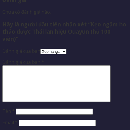
Chưa có đánh giá nào.
Hãy là người đầu tiên nhận xét “Kẹo ngậm ho
thảo dược Thái lan hiệu Ouayun (hũ 100
viên)”
Đánh giá của bạn
Đánh giá của bạn
*
Tên
*
Email
*