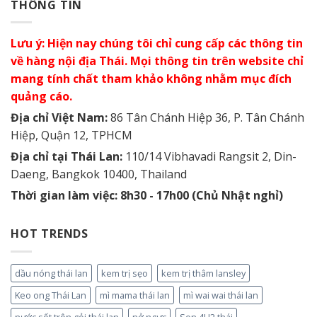
THÔNG TIN
Lưu ý: Hiện nay chúng tôi chỉ cung cấp các thông tin
về hàng nội địa Thái. Mọi thông tin trên website chỉ
mang tính chất tham khảo không nhằm mục đích
quảng cáo.
Địa chỉ Việt Nam:
86 Tân Chánh Hiệp 36, P. Tân Chánh
Hiệp, Quận 12, TPHCM
Địa chỉ tại Thái Lan:
110/14 Vibhavadi Rangsit 2, Din-
Daeng, Bangkok 10400, Thailand
Thời gian làm việc: 8h30 - 17h00 (Chủ Nhật nghỉ)
HOT TRENDS
dầu nóng thái lan
kem trị sẹo
kem trị thâm lansley
Keo ong Thái Lan
mì mama thái lan
mì wai wai thái lan
nước sốt trộn gỏi thái lan
nở ngực
Son 4U2 thái