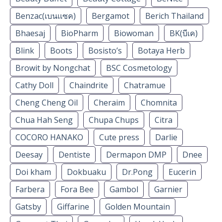
Benzac(เบนเเซค)
Bergamot
Berich Thailand
Bhaesaj
BioPharm
Biowoman
BK(บีเค)
Blink
Boots
Bosisto’s
Botaya Herb
Browit by Nongchat
BSC Cosmetology
Cathy Doll
Chaindrite
Chatramue
Cheng Cheng Oil
Cheraim
Chomnita
Chua Hah Seng
Chupa Chups
Citra
COCORO HANAKO
Cute press
Darlie
Deesay
Dentiste
Dermapon DMP
Dnee
Doi kham
Dokbuaku
Dr.Pong
Eucerin
Farbera
Fora Bee
Gambol
Garnier
Gatsby
Giffarine
Golden Mountain