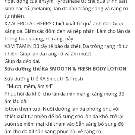
hoạt động của enzym Tyrosinase ức chế quá trình sản
sinh hắc tố (melanin), làn da dần trắng sáng và rạng rỡ
tự nhiên.
X2 ACEROLA CHERRY Chiết xuất từ ​​quả anh đào Giúp
sáng da. Giảm các đốm đen và nếp nhăn. Làm cho làn da
trông hào quang, rõ ràng, nảy
X3 VITAMIN B3 tẩy tế bào da chết. Da trông rạng rỡ tự
nhiên. Giúp làn da rạng rỡ và ẩm mượt.
Giúp da dẻo dai.
Sữa dưỡng thể KA SMOOTH & FRESH BODY LOTION
Sữa dưỡng thể KA Smooth & Fresh
“Mượt, mềm, ẩm X4”
Phục hồi da khô. cho làn da mịn màng, căng mọng độ
ẩm lâu dài
lotion thơm tươi Nuôi dưỡng làn da phong phú với
chiết xuất tự nhiên để bổ sung cho làn da khô. trở lại
suôn sẻ mềm mại khi chạm vào Sẵn sàng bổ sung độ
ẩm cho da X4 sẵn sàng phục hồi vẻ rạng rỡ.