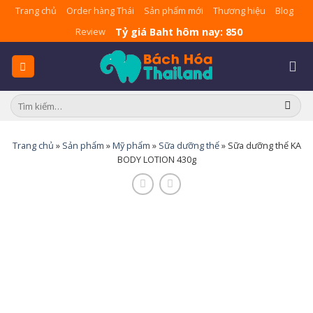
Skip
Trang chủ
Order hàng Thái
Sản phẩm mới
Thương hiệu
Blog
to
Tỷ giá Baht hôm nay: 850
Review
content
Tìm
kiếm:
Trang chủ
»
Sản phẩm
»
Mỹ phẩm
»
Sữa dưỡng thể
»
Sữa dưỡng thể KA
BODY LOTION 430g