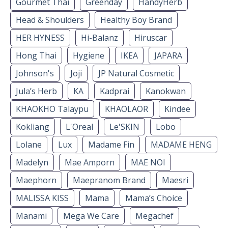
Gourmet Thai
Greenday
HandyHerb
Head & Shoulders
Healthy Boy Brand
HER HYNESS
Hi-Balanz
Hiruscar
Hong Thai
Hygiene
IKEA
JAPARA
Johnson's
Joji
JP Natural Cosmetic
Jula’s Herb
KA
Kadprai
Kanokwan
KHAOKHO Talaypu
KHAOLAOR
Kindee
Kokliang
L'Oreal
Le'SKIN
Lobo
Lolane
Lux
Madame Fin
MADAME HENG
Madelyn
Mae Amporn
MAE NOI
Maephorn
Maepranom Brand
Maesri
MALISSA KISS
Mama
Mama’s Choice
Manami
Mega We Care
Megachef