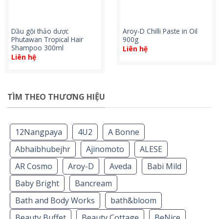
Dầu gội thảo dược
Aroy-D Chilli Paste in Oil
Phutawan Tropical Hair
900g
Shampoo 300ml
Liên hệ
Liên hệ
TÌM THEO THƯƠNG HIỆU
12Nangpaya
4U2
A Bonne
Abhaibhubejhr
Ajinomoto
ALESE
AR Cosmo
Aroy-D
Aveda
Babi Mild
Baby Bright
Bancream
Bath and Body Works
bath&bloom
Beauty Buffet
Beauty Cottage
BeNice