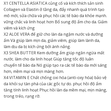
X1 CENTELLA ASIATICA củng cố và kích thích sản sinh
Collagen và Elastin ở tầng da, đẩy nhanh quá trình tạo
mô mới, sửa chữa và phục hồi các tế bào da khỏe mạnh.
vững chắc và linh hoạt hơn Bổ sung độ ẩm cho da. Giảm
viêm và kích ứng
X2 ALOE VERA để giữ cho làn da ngậm nước và dưỡng
ẩm Và giúp làm mịn da, giảm viêm, giúp làm lành da,
làm dịu da bị kích ứng bởi ánh nắng.
X3 SHEA BUTTER Kem dưỡng ẩm giúp ngăn ngừa mất
nước. làm cho da linh hoạt Giúp tăng tốc độ luân
chuyển tế bào da Nó giúp tạo ra các tế bào da mới sáng
hơn, mềm mại và mịn màng hơn.
X4 VITAMIN E Chất chống oxi hóa (anti-oxy hóa) bảo vệ
da khỏi sự tàn phá của các gốc tự do. phục hồi độ ẩm
tăng tính linh hoạt Phục hồi làn da mềm mại, mịn màng,
trong trẻo, rạng rỡ.