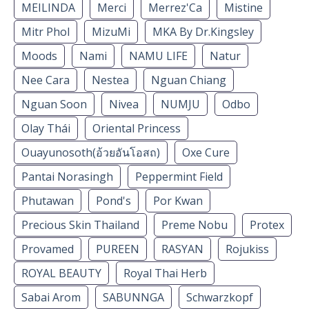
MEILINDA
Merci
Merrez'Ca
Mistine
Mitr Phol
MizuMi
MKA By Dr.Kingsley
Moods
Nami
NAMU LIFE
Natur
Nee Cara
Nestea
Nguan Chiang
Nguan Soon
Nivea
NUMJU
Odbo
Olay Thái
Oriental Princess
Ouayunosoth(อ้วยอันโอสถ)
Oxe Cure
Pantai Norasingh
Peppermint Field
Phutawan
Pond's
Por Kwan
Precious Skin Thailand
Preme Nobu
Protex
Provamed
PUREEN
RASYAN
Rojukiss
ROYAL BEAUTY
Royal Thai Herb
Sabai Arom
SABUNNGA
Schwarzkopf