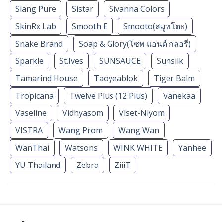
Siang Pure
Sistar
Sivanna Colors
SkinRx Lab
Smooth E
Smooto(สมูทโตะ)
Snake Brand
Soap & Glory(โซพ แอนด์ กลอรี่)
Sparkle
St.Ives
SUNSAUCE
Sunsilk
Tamarind House
Taoyeablok
Tiger Balm
Tropicana
Twelve Plus (12 Plus)
Vanekaa
Vaseline
Vidhyasom
Viset-Niyom
VISTRA
Wang Prom
Wang Wan
WanThai
Watsons
WINK WHITE
Yanhee
YU Thailand
Zebra
ZiiiT