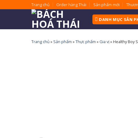
Skip
Trang chủ
Order hàng Thái
Sản phẩm mới
Thươn
to
content
DANH MỤC SẢN 
Trang chủ
»
Sản phẩm
»
Thực phẩm
»
Gia vị
»
Healthy Boy S