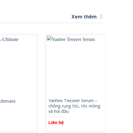
Xem thêm
Yanhee Teezeer Serum –
Yanhee Pr
timate
chống rụng tóc, tóc mỏng
sản phẩm 
và hói đầu
viện Yanh
Liên hệ
Liên hệ