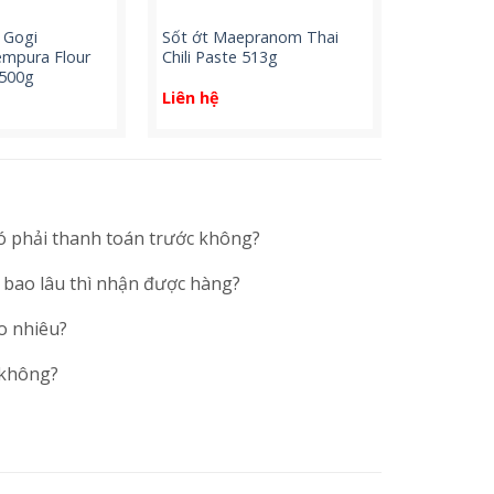
 Gogi
Sốt ớt Maepranom Thai
mpura Flour
Chili Paste 513g
 500g
Liên hệ
ó phải thanh toán trước không?
 bao lâu thì nhận được hàng?
o nhiêu?
 không?