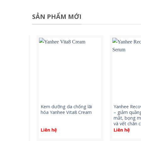
SẢN PHẨM MỚI
Serum –
Kem dưỡng da chống lãi
Yanhee Recove
àn nhang
hóa Yanhee Vita8 Cream
– giảm quầng 
anhee
mắt, bọng mắt
và vết chân ch
Liên hệ
Liên hệ