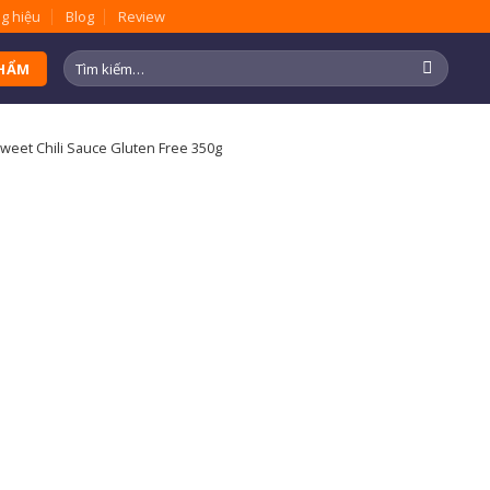
g hiệu
Blog
Review
Tìm
PHẨM
kiếm:
weet Chili Sauce Gluten Free 350g