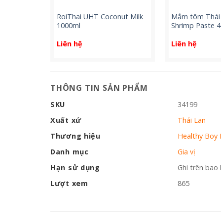
ee Menu
RoiThai UHT Coconut Milk
Mắm tôm Thái
ed Pork
1000ml
Shrimp Paste 
Liên hệ
Liên hệ
THÔNG TIN SẢN PHẨM
SKU
34199
Xuất xứ
Thái Lan
Thương hiệu
Healthy Boy
Danh mục
Gia vị
Hạn sử dụng
Ghi trên bao 
Lượt xem
865