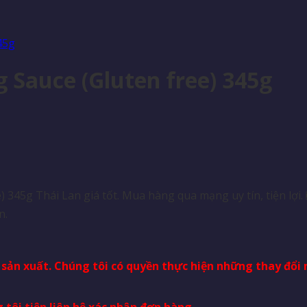
 Sauce (Gluten free) 345g
 345g Thái Lan giá tốt. Mua hàng qua mạng uy tín, tiện lợ
n.
à sản xuất. Chúng tôi có quyền thực hiện những thay đổ
 tôi tiện liên hệ xác nhận đơn hàng.