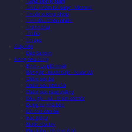
Tăng sinh lý Nam
Thực phẩm bổ sung - Vitamin
Thuốc xương khớp
Tinh dầu thiên nhiên
Tránh thai
Trị ho
Trị sẹo
Giày dép
Dép Sensini
Hàng tiêu dùng
Bình - Ly giữ nhiệt
Bột giặt - Nước Giặt - Nước Xả
Chăm sóc bé
Chăm sóc nhà cửa
Chăm sóc răng miệng
Dầu gội - xả - chăm sóc tóc
Dụng cụ nhà bếp
Đồ chơi cho bé
Hạt giống
Nước rửa tay
Phụ kiện - đồ chơi ô tô