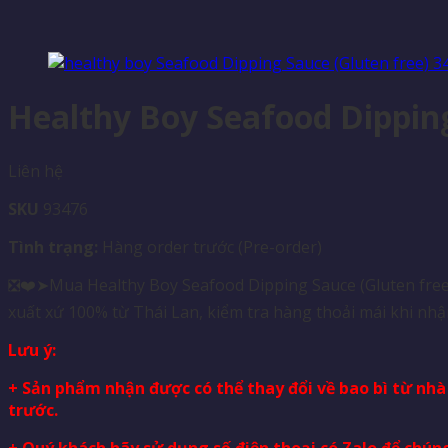
Healthy Boy Seafood Dipping
Liên hệ
SKU
93476
Tình trạng:
Hàng order trước (Pre-order)
❎❤️➤Mua Healthy Boy Seafood Dipping Sauce (Gluten free)
xuất xứ 100% từ Thái Lan, kiểm tra hàng thoải mái khi nhậ
Lưu ý:
+ Sản phẩm nhận được có thể thay đổi về bao bì từ nh
trước.
+ Quý khách hãy sử dụng số điện thoại có Zalo để chúng