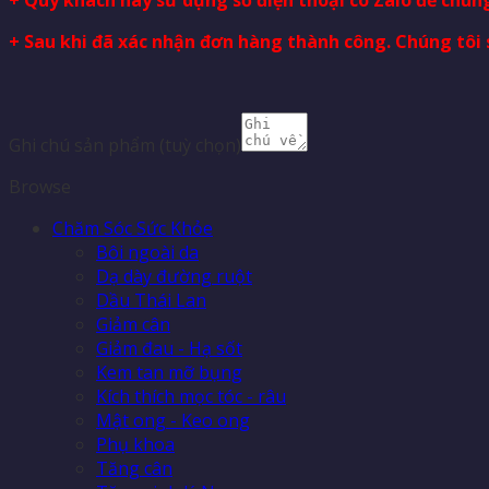
+ Sau khi đã xác nhận đơn hàng thành công. Chúng tôi 
Ghi chú sản phẩm
(tuỳ chọn)
Browse
Chăm Sóc Sức Khỏe
Bôi ngoài da
Dạ dày đường ruột
Dầu Thái Lan
Giảm cân
Giảm đau - Hạ sốt
Kem tan mỡ bụng
Kích thích mọc tóc - râu
Mật ong - Keo ong
Phụ khoa
Tăng cân