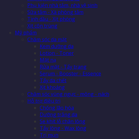
Phụ kiện nhà tắm, nhà vệ sinh
Sữa tắm - Xà phòng tắm
Tinh dầu - Xịt phòng
Xịt côn trùng
Mỹ phẩm
Chăm sóc da mặt
Kem dưỡng da
Lotion - Toner
Mặt nạ
Rửa mặt - Tẩy trang
Serum - Booster - Essence
Tẩy da chết
Xịt khoáng
Chăm sóc vùng ngực - mông - nách
Hỗ trợ điều trị
Chống lão hóa
Dưỡng trắng da
Se khít lỗ chân lông
Tẩy lông - Wax lông
Trị mụn