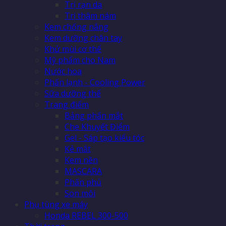
Trị rạn da
Trị thâm nám
Kem chống nắng
Kem dưỡng chân tay
Khử mùi cơ thể
Mỹ phẩm cho Nam
Nước hoa
Phấn lạnh - Cooling Power
Sữa dưỡng thể
Trang điểm
Bảng phấn mắt
Che Khuyết Điểm
Gel - Sáp tạo kiểu tóc
Kẻ mắt
Kem nền
MASCARA
Phấn phủ
Son môi
Phụ tùng xe máy
Honda REBEL 300-500