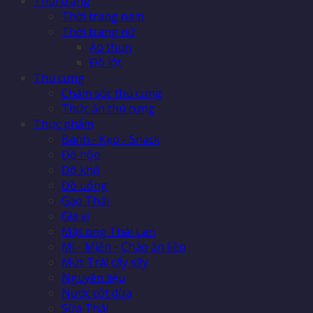
Thời trang
Thời trang nam
Thời trang nữ
Áo thun
Đồ lót
Thú cưng
Chăm sóc thú cưng
Thức ăn thú cưng
Thực phẩm
Bánh - Kẹo - Snack
Đồ hộp
Đồ khô
Đồ uống
Gạo Thái
Gia vị
Mật ong Thái Lan
Mì - Miến - Cháo ăn liền
Mứt Trái cây sấy
Nguyên liệu
Nước cốt dừa
Sữa Thái