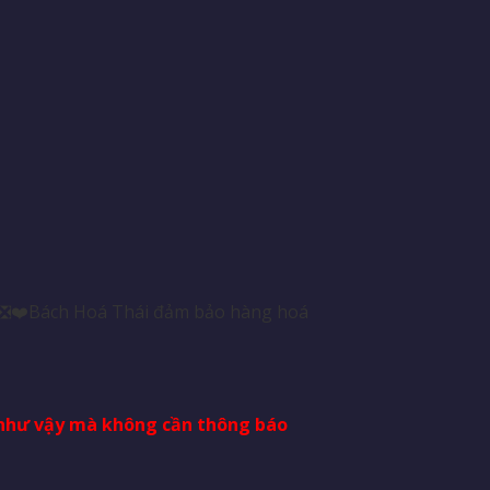
i. ❎❤️Bách Hoá Thái đảm bảo hàng hoá
i như vậy mà không cần thông báo