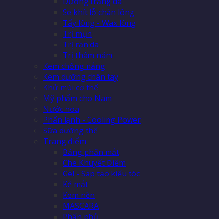
Dưỡng trắng da
Se khít lỗ chân lông
Tẩy lông - Wax lông
Trị mụn
Trị rạn da
Trị thâm nám
Kem chống nắng
Kem dưỡng chân tay
Khử mùi cơ thể
Mỹ phẩm cho Nam
Nước hoa
Phấn lạnh - Cooling Power
Sữa dưỡng thể
Trang điểm
Bảng phấn mắt
Che Khuyết Điểm
Gel - Sáp tạo kiểu tóc
Kẻ mắt
Kem nền
MASCARA
Phấn phủ