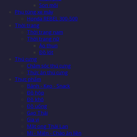
Son môi
Phụ tùng xe máy
Honda REBEL 300-500
Thời trang
Thời trang nam
Thời trang nữ
Áo thun
Đồ lót
Thú cưng
Chăm sóc thú cưng
Thức ăn thú cưng
Thực phẩm
Bánh - Kẹo - Snack
Đồ hộp
Đồ khô
Đồ uống
Gạo Thái
Gia vị
Mật ong Thái Lan
Mì - Miến - Cháo ăn liền