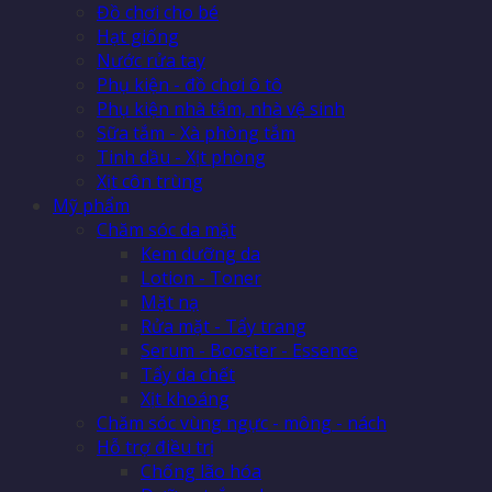
Đồ chơi cho bé
Hạt giống
Nước rửa tay
Phụ kiện - đồ chơi ô tô
Phụ kiện nhà tắm, nhà vệ sinh
Sữa tắm - Xà phòng tắm
Tinh dầu - Xịt phòng
Xịt côn trùng
Mỹ phẩm
Chăm sóc da mặt
Kem dưỡng da
Lotion - Toner
Mặt nạ
Rửa mặt - Tẩy trang
Serum - Booster - Essence
Tẩy da chết
Xịt khoáng
Chăm sóc vùng ngực - mông - nách
Hỗ trợ điều trị
Chống lão hóa