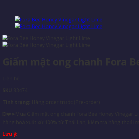
Giấm mật ong chanh Fora Be
Liên hệ
SKU
83474
Tình trạng:
Hàng order trước (Pre-order)
❎❤️➤Mua Giấm mật ong chanh Fora Bee Honey Vinegar Light
hàng hoá xuất xứ 100% từ Thái Lan, kiểm tra hàng thoải m
Lưu ý: