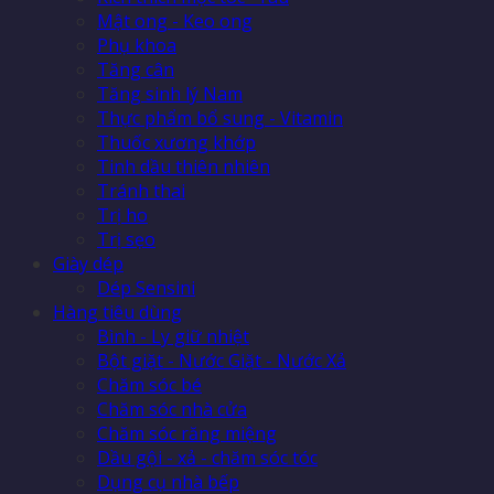
Mật ong - Keo ong
Phụ khoa
Tăng cân
Tăng sinh lý Nam
Thực phẩm bổ sung - Vitamin
Thuốc xương khớp
Tinh dầu thiên nhiên
Tránh thai
Trị ho
Trị sẹo
Giày dép
Dép Sensini
Hàng tiêu dùng
Bình - Ly giữ nhiệt
Bột giặt - Nước Giặt - Nước Xả
Chăm sóc bé
Chăm sóc nhà cửa
Chăm sóc răng miệng
Dầu gội - xả - chăm sóc tóc
Dụng cụ nhà bếp