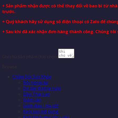
+ Sản phẩm nhận được có thể thay đổi về bao bì từ nh
trước.
+ Quý khách hãy sử dụng số điện thoại có Zalo để chúng
+ Sau khi đã xác nhận đơn hàng thành công. Chúng tôi 
Ghi chú sản phẩm
(tuỳ chọn)
Browse
Chăm Sóc Sức Khỏe
Bôi ngoài da
Dạ dày đường ruột
Dầu Thái Lan
Giảm cân
Giảm đau - Hạ sốt
Kem tan mỡ bụng
Kích thích mọc tóc - râu