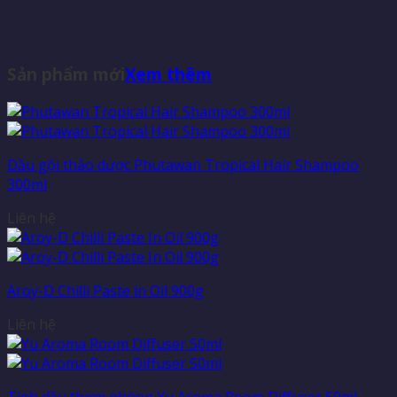
Sản phẩm mới
Xem thêm
Dầu gội thảo dược Phutawan Tropical Hair Shampoo
300ml
Liên hệ
Aroy-D Chilli Paste in Oil 900g
Liên hệ
Tinh dầu thơm phòng Yu Aroma Room Diffuser 50ml