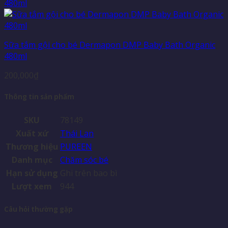
Sữa tắm gội cho bé Dermapon DMP Baby Bath Organic
480ml
200,000
₫
Thông tin sản phẩm
SKU
78149
Xuất xứ
Thái Lan
Thương hiệu
PUREEN
Danh mục
Chăm sóc bé
Hạn sử dụng
Ghi trên bao bì
Lượt xem
944
Câu hỏi thường gặp