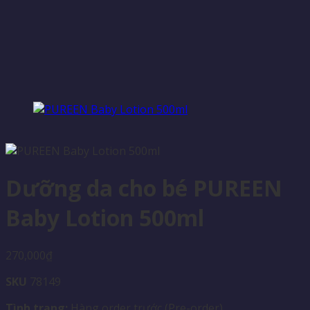
Dưỡng da cho bé PUREEN
Baby Lotion 500ml
270,000
₫
SKU
78149
Tình trạng:
Hàng order trước (Pre-order)