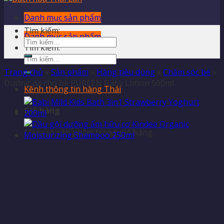
Danh mục sản phẩm
Tìm kiếm:
Danh mục sản phẩm
Tìm kiếm:
Trang chủ
»
Sản phẩm
»
Hàng tiêu dùng
»
Chăm sóc bé
»
Dưỡng da cho bé PUREEN Baby Lotion 500ml
Kênh thông tin hàng Thái
Giỏ hàng
Chưa có sản phẩm trong giỏ hàng.