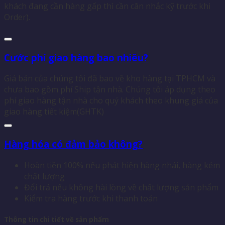
khách đang cần hàng gấp thì cần cân nhắc kỹ trước khi
Order).
Cước phí giao hàng bao nhiêu?
Giá bán của chúng tôi đã bao về kho hàng tại TPHCM và
chưa bao gồm phí Ship tận nhà. Chúng tôi áp dụng theo
phí giao hàng tận nhà cho quý khách theo khung giá của
giao hàng tiết kiệm(GHTK)
Hàng hóa có đảm bảo không?
Hoàn tiền 100% nếu phát hiện hàng nhái, hàng kém
chất lượng
Đổi trả nếu không hài lòng về chất lượng sản phẩm
Kiểm tra hàng trước khi thanh toán
Thông tin chi tiết về sản phẩm