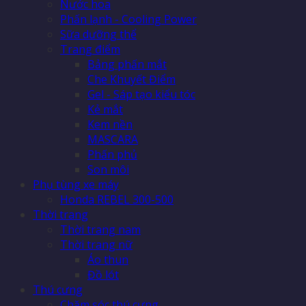
Nước hoa
Phấn lạnh - Cooling Power
Sữa dưỡng thể
Trang điểm
Bảng phấn mắt
Che Khuyết Điểm
Gel - Sáp tạo kiểu tóc
Kẻ mắt
Kem nền
MASCARA
Phấn phủ
Son môi
Phụ tùng xe máy
Honda REBEL 300-500
Thời trang
Thời trang nam
Thời trang nữ
Áo thun
Đồ lót
Thú cưng
Chăm sóc thú cưng