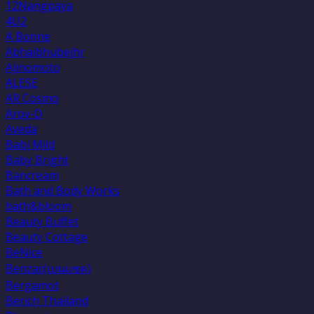
12Nangpaya
4U2
A Bonne
Abhaibhubejhr
Ajinomoto
ALESE
AR Cosmo
Aroy-D
Aveda
Babi Mild
Baby Bright
Bancream
Bath and Body Works
bath&bloom
Beauty Buffet
Beauty Cottage
BeNice
Benzac(เบนเเซค)
Bergamot
Berich Thailand