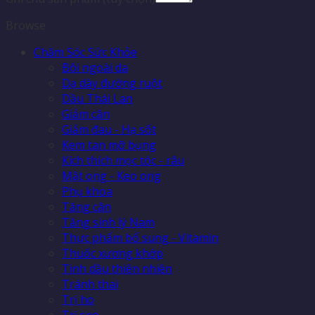
Browse
Chăm Sóc Sức Khỏe
Bôi ngoài da
Dạ dày đường ruột
Dầu Thái Lan
Giảm cân
Giảm đau - Hạ sốt
Kem tan mỡ bụng
Kích thích mọc tóc - râu
Mật ong - Keo ong
Phụ khoa
Tăng cân
Tăng sinh lý Nam
Thực phẩm bổ sung - Vitamin
Thuốc xương khớp
Tinh dầu thiên nhiên
Tránh thai
Trị ho
Trị sẹo