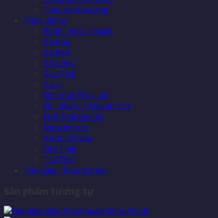
Thức ăn thú cưng
Thực phẩm
Bánh - Kẹo - Snack
Đồ hộp
Đồ khô
Đồ uống
Gạo Thái
Gia vị
Mật ong Thái Lan
Mì - Miến - Cháo ăn liền
Mứt Trái cây sấy
Nguyên liệu
Nước cốt dừa
Sữa Thái
Trà Thái
Tôn giáo - Phong thủy
Sản phẩm tương tự