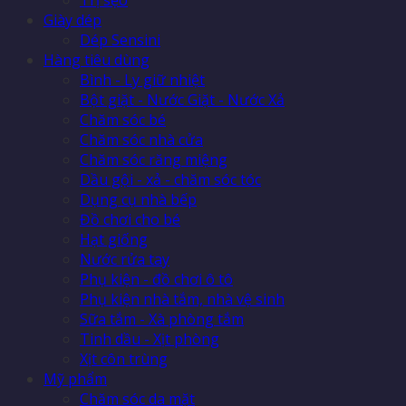
Giày dép
Dép Sensini
Hàng tiêu dùng
Bình - Ly giữ nhiệt
Bột giặt - Nước Giặt - Nước Xả
Chăm sóc bé
Chăm sóc nhà cửa
Chăm sóc răng miệng
Dầu gội - xả - chăm sóc tóc
Dụng cụ nhà bếp
Đồ chơi cho bé
Hạt giống
Nước rửa tay
Phụ kiện - đồ chơi ô tô
Phụ kiện nhà tắm, nhà vệ sinh
Sữa tắm - Xà phòng tắm
Tinh dầu - Xịt phòng
Xịt côn trùng
Mỹ phẩm
Chăm sóc da mặt