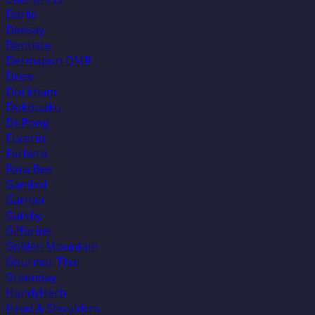
Darlie
Deesay
Dentiste
Dermapon DMP
Dnee
Doi kham
Dokbuaku
Dr.Pong
Eucerin
Farbera
Fora Bee
Gambol
Garnier
Gatsby
Giffarine
Golden Mountain
Gourmet Thai
Greenday
HandyHerb
Head & Shoulders