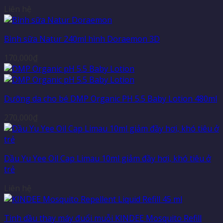
Liên hệ
Bình sữa Natur 240ml hình Doraemon 3D
170,000
₫
Dưỡng da cho bé DMP Organic PH 5.5 Baby Lotion 480ml
270,000
₫
Dầu Yu Yee Oil Cap Limau 10ml giảm đầy hơi, khó tiêu ở
trẻ
Liên hệ
Tinh dầu thay máy đuổi muỗi KINDEE Mosquito Refill