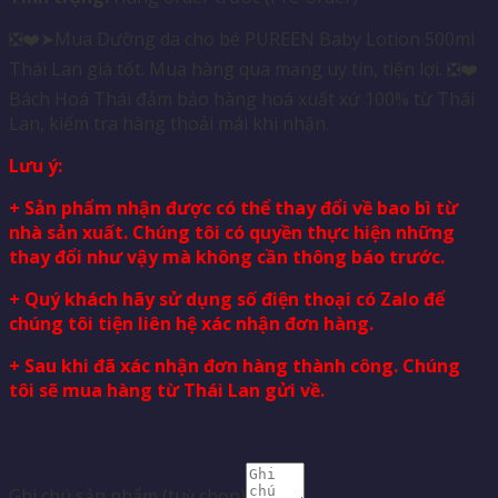
❎❤️➤Mua Dưỡng da cho bé PUREEN Baby Lotion 500ml
Thái Lan giá tốt. Mua hàng qua mạng uy tín, tiện lợi. ❎❤️
Bách Hoá Thái đảm bảo hàng hoá xuất xứ 100% từ Thái
Lan, kiểm tra hàng thoải mái khi nhận.
Lưu ý:
+ Sản phẩm nhận được có thể thay đổi về bao bì từ
nhà sản xuất. Chúng tôi có quyền thực hiện những
thay đổi như vậy mà không cần thông báo trước.
+ Quý khách hãy sử dụng số điện thoại có Zalo để
chúng tôi tiện liên hệ xác nhận đơn hàng.
+ Sau khi đã xác nhận đơn hàng thành công. Chúng
tôi sẽ mua hàng từ Thái Lan gửi về.
Ghi chú sản phẩm
(tuỳ chọn)