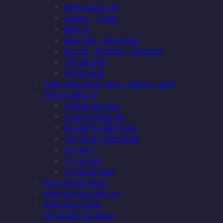
Kem dưỡng da
Lotion - Toner
Mặt nạ
Rửa mặt - Tẩy trang
Serum - Booster - Essence
Tẩy da chết
Xịt khoáng
Chăm sóc vùng ngực - mông - nách
Hỗ trợ điều trị
Chống lão hóa
Dưỡng trắng da
Se khít lỗ chân lông
Tẩy lông - Wax lông
Trị mụn
Trị rạn da
Trị thâm nám
Kem chống nắng
Kem dưỡng chân tay
Khử mùi cơ thể
Mỹ phẩm cho Nam