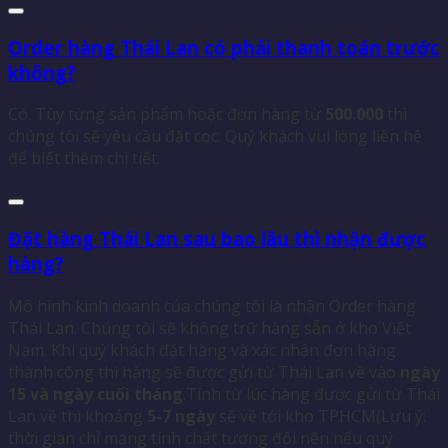
Order hàng Thái Lan có phải thanh toán trước
không?
Có. Tùy từng sản phẩm hoặc đơn hàng từ
500.000
thì
chúng tôi sẽ yêu cầu đặt cọc. Quý khách vui lòng liên hệ
để biết thêm chi tiết.
Đặt hàng Thái Lan sau bao lâu thì nhận được
hàng?
Mô hình kinh doanh của chúng tôi là nhận Order hàng
Thái Lan. Chúng tôi sẽ không trữ hàng sẵn ở kho Việt
Nam. Khi quý khách đặt hàng và xác nhận đơn hàng
thành công thì hàng sẽ được gửi từ Thái Lan về vào
ngày
15 và ngày cuối tháng
.Tính từ lúc hàng được gửi từ Thái
Lan về thì khoảng
5-7 ngày
sẽ về tới kho TPHCM(Lưu ý:
thời gian chỉ mang tính chất tương đối nên nếu quý