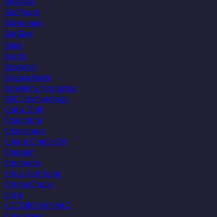
Bhaesaj
BioPharm
Biowoman
BK(บีเค)
Blink
Boots
Bosisto’s
Botaya Herb
Browit by Nongchat
BSC Cosmetology
Cathy Doll
Chaindrite
Chatramue
Cheng Cheng Oil
Cheraim
Chomnita
Chua Hah Seng
Chupa Chups
Citra
COCORO HANAKO
Cute press