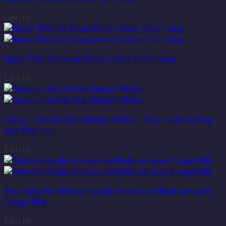
Liên hệ
Ngựa Thái Ma Khaw White Horse chính hãng
Liên hệ
Ouayun Herbal One Ginkgo Biloba – Hoạt huyết dưỡng
não Thái Lan
Liên hệ
Kẹo ngậm ho Abhaibhubejhr Compound Makham-pom
Cough Pills
Liên hệ