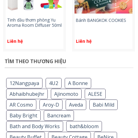
Tinh dầu thơm phòng Yu
Bánh BANGKOK COOKIES
Aroma Room Diffuser 50ml
Liên hệ
Liên hệ
TÌM THEO THƯƠNG HIỆU
12Nangpaya
4U2
A Bonne
Abhaibhubejhr
Ajinomoto
ALESE
AR Cosmo
Aroy-D
Aveda
Babi Mild
Baby Bright
Bancream
Bath and Body Works
bath&bloom
Beauty Buffet
Beauty Cottage
BeNice