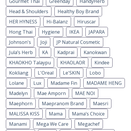
Gourmet Thai
Greenday
HandyHerb
Head & Shoulders
Healthy Boy Brand
HER HYNESS
Hi-Balanz
Hiruscar
Hong Thai
Hygiene
IKEA
JAPARA
Johnson's
Joji
JP Natural Cosmetic
Jula’s Herb
KA
Kadprai
Kanokwan
KHAOKHO Talaypu
KHAOLAOR
Kindee
Kokliang
L'Oreal
Le'SKIN
Lobo
Lolane
Lux
Madame Fin
MADAME HENG
Madelyn
Mae Amporn
MAE NOI
Maephorn
Maepranom Brand
Maesri
MALISSA KISS
Mama
Mama’s Choice
Manami
Mega We Care
Megachef