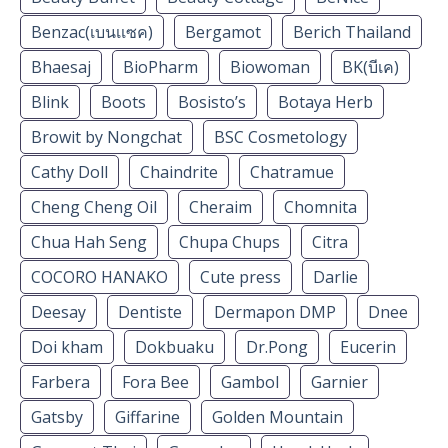
Benzac(เบนเเซค)
Bergamot
Berich Thailand
Bhaesaj
BioPharm
Biowoman
BK(บีเค)
Blink
Boots
Bosisto’s
Botaya Herb
Browit by Nongchat
BSC Cosmetology
Cathy Doll
Chaindrite
Chatramue
Cheng Cheng Oil
Cheraim
Chomnita
Chua Hah Seng
Chupa Chups
Citra
COCORO HANAKO
Cute press
Darlie
Deesay
Dentiste
Dermapon DMP
Dnee
Doi kham
Dokbuaku
Dr.Pong
Eucerin
Farbera
Fora Bee
Gambol
Garnier
Gatsby
Giffarine
Golden Mountain