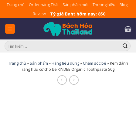
Skip
Trang chủ
Order hàng Thái
Sản phẩm mới
Thương hiệu
Blog
to
Tỷ giá Baht hôm nay: 850
Review
content
Tìm
kiếm:
Trang chủ
»
Sản phẩm
»
Hàng tiêu dùng
»
Chăm sóc bé
»
Kem đánh
răng hữu cơ cho bé KINDEE Organic Toothpaste 50g