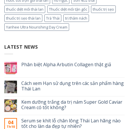
nước sốt trộn gỏi thái lan
nở ngực
Son 4U2 thái
thuốc diệt mối thái lan
Thuốc diệt mối tận gốc
thuốc trị sẹo
thuốc trị sẹo thái lan
Trà Thái
trị thâm nách
Yanhee Ultra Nourishing Day Cream
LATEST NEWS
Phân biệt Alpha Arbutin Collagen thật giả
Cách xem Hạn sử dụng trên các sản phẩm hàng
Thái Lan
Kem dưỡng trắng da trị nám Super Gold Caviar
Cream có tốt không?
Serum se khít lỗ chân lông Thái Lan hãng nào
04
tốt cho làn da đẹp tự nhiên?
Th10