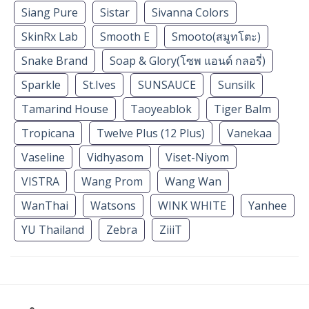
Siang Pure
Sistar
Sivanna Colors
SkinRx Lab
Smooth E
Smooto(สมูทโตะ)
Snake Brand
Soap & Glory(โซพ แอนด์ กลอรี่)
Sparkle
St.Ives
SUNSAUCE
Sunsilk
Tamarind House
Taoyeablok
Tiger Balm
Tropicana
Twelve Plus (12 Plus)
Vanekaa
Vaseline
Vidhyasom
Viset-Niyom
VISTRA
Wang Prom
Wang Wan
WanThai
Watsons
WINK WHITE
Yanhee
YU Thailand
Zebra
ZiiiT