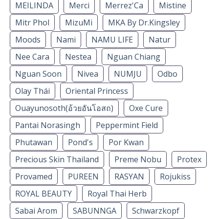
MEILINDA
Merci
Merrez'Ca
Mistine
Mitr Phol
MizuMi
MKA By Dr.Kingsley
Moods
Nami
NAMU LIFE
Natur
Nee Cara
Nestea
Nguan Chiang
Nguan Soon
Nivea
NUMJU
Odbo
Olay Thái
Oriental Princess
Ouayunosoth(อ้วยอันโอสถ)
Oxe Cure
Pantai Norasingh
Peppermint Field
Phutawan
Pond's
Por Kwan
Precious Skin Thailand
Preme Nobu
Protex
Provamed
PUREEN
RASYAN
Rojukiss
ROYAL BEAUTY
Royal Thai Herb
Sabai Arom
SABUNNGA
Schwarzkopf