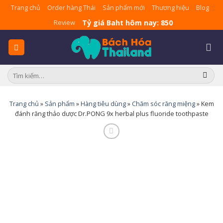
Skip
Trang chủ
Order hàng Thái
Sản phẩm mới
Thương hiệu
Blog
to
Tỷ giá Baht hôm nay: 850
Review
content
Tìm
kiếm:
Trang chủ
»
Sản phẩm
»
Hàng tiêu dùng
»
Chăm sóc răng miệng
»
Kem
đánh răng thảo dược Dr.PONG 9x herbal plus fluoride toothpaste