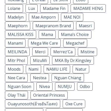
Lolane
Lux
Madame Fin
MADAME HENG
Madelyn
Mae Amporn
MAE NOI
Maephorn
Maepranom Brand
Maesri
MALISSA KISS
Mama
Mama’s Choice
Manami
Mega We Care
Megachef
MEILINDA
Merci
Merrez'Ca
Mistine
Mitr Phol
MizuMi
MKA By Dr.Kingsley
Moods
Nami
NAMU LIFE
Natur
Nee Cara
Nestea
Nguan Chiang
Nguan Soon
Nivea
NUMJU
Odbo
Olay Thái
Oriental Princess
Ouayunosoth(อ้วยอันโอสถ)
Oxe Cure