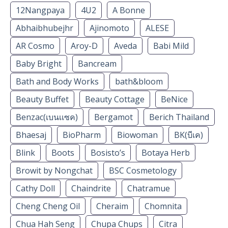
12Nangpaya
4U2
A Bonne
Abhaibhubejhr
Ajinomoto
ALESE
AR Cosmo
Aroy-D
Aveda
Babi Mild
Baby Bright
Bancream
Bath and Body Works
bath&bloom
Beauty Buffet
Beauty Cottage
BeNice
Benzac(เบนเเซค)
Bergamot
Berich Thailand
Bhaesaj
BioPharm
Biowoman
BK(บีเค)
Blink
Boots
Bosisto’s
Botaya Herb
Browit by Nongchat
BSC Cosmetology
Cathy Doll
Chaindrite
Chatramue
Cheng Cheng Oil
Cheraim
Chomnita
Chua Hah Seng
Chupa Chups
Citra