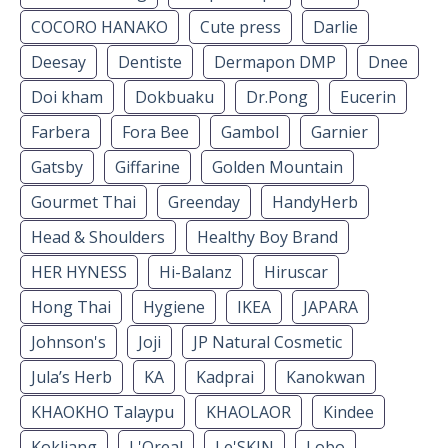
COCORO HANAKO
Cute press
Darlie
Deesay
Dentiste
Dermapon DMP
Dnee
Doi kham
Dokbuaku
Dr.Pong
Eucerin
Farbera
Fora Bee
Gambol
Garnier
Gatsby
Giffarine
Golden Mountain
Gourmet Thai
Greenday
HandyHerb
Head & Shoulders
Healthy Boy Brand
HER HYNESS
Hi-Balanz
Hiruscar
Hong Thai
Hygiene
IKEA
JAPARA
Johnson's
Joji
JP Natural Cosmetic
Jula’s Herb
KA
Kadprai
Kanokwan
KHAOKHO Talaypu
KHAOLAOR
Kindee
Kokliang
L'Oreal
Le'SKIN
Lobo