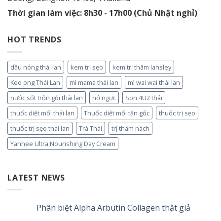
Thời gian làm việc: 8h30 - 17h00 (Chủ Nhật nghỉ)
HOT TRENDS
dầu nóng thái lan
kem trị sẹo
kem trị thâm lansley
Keo ong Thái Lan
mì mama thái lan
mì wai wai thái lan
nước sốt trộn gỏi thái lan
nở ngực
Son 4U2 thái
thuốc diệt mối thái lan
Thuốc diệt mối tận gốc
thuốc trị sẹo
thuốc trị sẹo thái lan
Trà Thái
trị thâm nách
Yanhee Ultra Nourishing Day Cream
LATEST NEWS
Phân biệt Alpha Arbutin Collagen thật giả