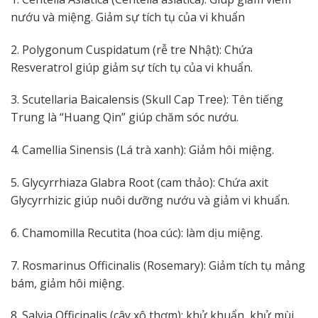
nướu và miệng. Giảm sự tích tụ của vi khuẩn
2. Polygonum Cuspidatum (rễ tre Nhật): Chứa
Resveratrol giúp giảm sự tích tụ của vi khuẩn.
3. Scutellaria Baicalensis (Skull Cap Tree): Tên tiếng
Trung là “Huang Qin” giúp chăm sóc nướu.
4. Camellia Sinensis (Lá trà xanh): Giảm hôi miệng.
5. Glycyrrhiaza Glabra Root (cam thảo): Chứa axit
Glycyrrhizic giúp nuôi dưỡng nướu và giảm vi khuẩn.
6. Chamomilla Recutita (hoa cúc): làm dịu miệng.
7. Rosmarinus Officinalis (Rosemary): Giảm tích tụ mảng
bám, giảm hôi miệng.
8. Salvia Officinalis (cây xô thơm): khử khuẩn, khử mùi