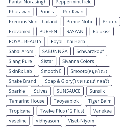
Pantai Norasingh
Peppermint Field
Phutawan
Pond's
Por Kwan
Precious Skin Thailand
Preme Nobu
Protex
Provamed
PUREEN
RASYAN
Rojukiss
ROYAL BEAUTY
Royal Thai Herb
Sabai Arom
SABUNNGA
Schwarzkopf
Siang Pure
Sistar
Sivanna Colors
SkinRx Lab
Smooth E
Smooto(สมูทโตะ)
Snake Brand
Soap & Glory(โซพ แอนด์ กลอรี่)
Sparkle
St.Ives
SUNSAUCE
Sunsilk
Tamarind House
Taoyeablok
Tiger Balm
Tropicana
Twelve Plus (12 Plus)
Vanekaa
Vaseline
Vidhyasom
Viset-Niyom