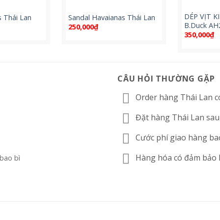
DÉP VỊT K
 Thái Lan
Sandal Havaianas Thái Lan
B.Duck AH
250,000
₫
350,000
₫
CÂU HỎI THƯỜNG GẶP
Order hàng Thái Lan c
n
Đặt hàng Thái Lan sau
Cước phí giao hàng ba
p
Hàng hóa có đảm bảo
 bao bì