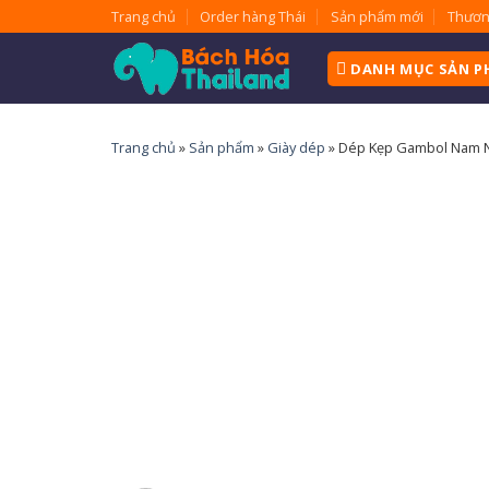
Skip
Trang chủ
Order hàng Thái
Sản phẩm mới
Thươn
to
content
DANH MỤC SẢN 
Trang chủ
»
Sản phẩm
»
Giày dép
»
Dép Kẹp Gambol Nam 