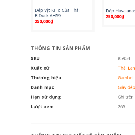
Dép Vịt KiTo Của Thái
Dép Havaianas
B.Duck AH59
250,000
₫
250,000
₫
THÔNG TIN SẢN PHẨM
SKU
85954
Xuất xứ
Thái La
Thương hiệu
Gambol
Danh mục
Giày dé
Hạn sử dụng
Ghi trên
Lượt xem
265