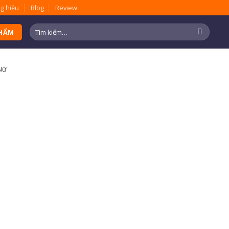
g hiệu
Blog
Review
Tìm
PHẨM
kiếm:
Nữ