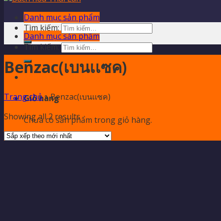
Danh mục sản phẩm
Tìm kiếm:
Danh mục sản phẩm
Tìm kiếm:
Benzac(เบนเเซค)
Kênh thông tin hàng Thái
Trang chủ
»
Benzac(เบนเเซค)
Giỏ hàng
Showing all 2 results
Chưa có sản phẩm trong giỏ hàng.