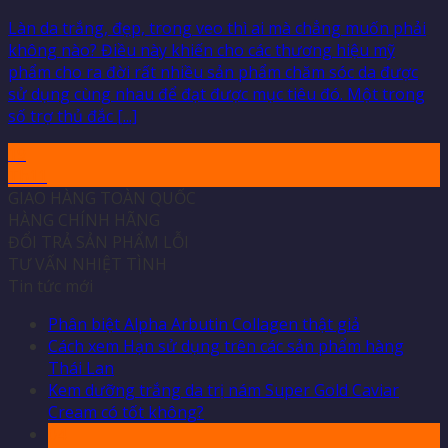
Làn da trắng, đẹp, trong veo thì ai mà chẳng muốn phải
không nào? Điều này khiến cho các thương hiệu mỹ
phẩm cho ra đời rất nhiều sản phẩm chăm sóc da được
sử dụng cùng nhau để đạt được mục tiêu đó. Một trong
số trợ thủ đắc [...]
19
Th11
GIAO HÀNG TOÀN QUỐC
HÀNG CHÍNH HÃNG
ĐỔI TRẢ SẢN PHẨM LỖI
TƯ VẤN NHIỆT TÌNH
Tin tức mới
Phân biệt Alpha Arbutin Collagen thật giả
Cách xem Hạn sử dụng trên các sản phẩm hàng
Thái Lan
Kem dưỡng trắng da trị nám Super Gold Caviar
Cream có tốt không?
04