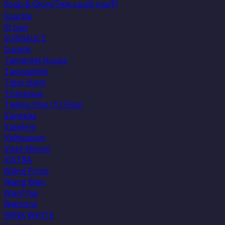
Soap & Glory(โซพ แอนด์ กลอรี่)
Sparkle
St.Ives
SUNSAUCE
Sunsilk
Tamarind House
Taoyeablok
Tiger Balm
Tropicana
Twelve Plus (12 Plus)
Vanekaa
Vaseline
Vidhyasom
Viset-Niyom
VISTRA
Wang Prom
Wang Wan
WanThai
Watsons
WINK WHITE