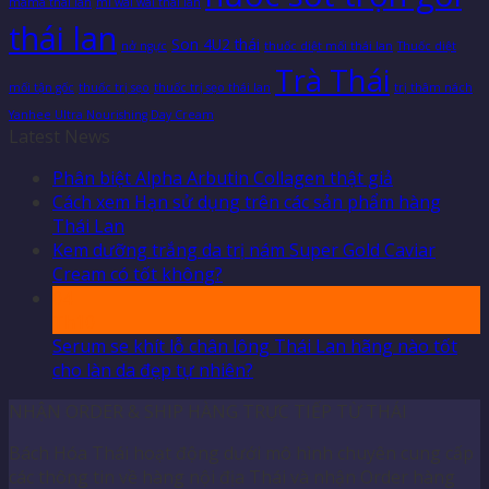
mama thái lan
mì wai wai thái lan
thái lan
Son 4U2 thái
nở ngực
thuốc diệt mối thái lan
Thuốc diệt
Trà Thái
mối tận gốc
thuốc trị sẹo
thuốc trị sẹo thái lan
trị thâm nách
Yanhee Ultra Nourishing Day Cream
Latest News
Phân biệt Alpha Arbutin Collagen thật giả
Cách xem Hạn sử dụng trên các sản phẩm hàng
Thái Lan
Kem dưỡng trắng da trị nám Super Gold Caviar
Cream có tốt không?
04
Th10
Serum se khít lỗ chân lông Thái Lan hãng nào tốt
cho làn da đẹp tự nhiên?
NHẬN ORDER & SHIP HÀNG TRỰC TIẾP TỪ THÁI
Bách Hóa Thái hoạt động dưới mô hình chuyên cung cấp
các thông tin về hàng nội địa Thái và nhận Order hàng