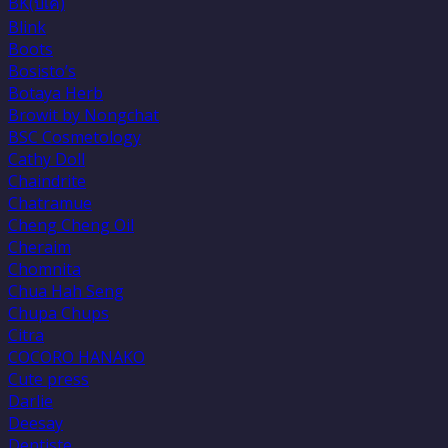
BK(บีเค)
Blink
Boots
Bosisto’s
Botaya Herb
Browit by Nongchat
BSC Cosmetology
Cathy Doll
Chaindrite
Chatramue
Cheng Cheng Oil
Cheraim
Chomnita
Chua Hah Seng
Chupa Chups
Citra
COCORO HANAKO
Cute press
Darlie
Deesay
Dentiste