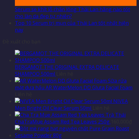
Th10
Serum se khít lỗ chân lông Thái Lan hãng nào tốt
cho làn da đẹp tự nhiên?
Top 10 Serum trị mụn của Thái Lan tốt nhất hiện
nay
Đề xuất cho bạn
BERGAMOT THE ORIGINAL EXTRA DELICATE
SHAMPOO 500ml
Liên hệ
Sữa rửa
mặt dưa hấu AR WaterMelon DD Gluta Facial Foam
Liên hệ
NIVEA
Men Bright Oil Clear Serum 50ml
Liên hệ
Trà Thái
ChaTraMue Assam Red Tea Leaves 250g
160,000
₫