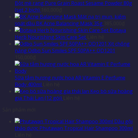
Bột mè rang Pure Grain Roast Sesame Powder 80g
(set 2 bịch)
160,000
₫
Mặt nạ trị mụn, kiểm
soát dầu BK Acne Balancing Mask 35g
385,000
₫
Botaya
Herb Nourishing Skin Care Set
Liên hệ
Xịt chống
nắng Odbo Sun Smiles SPF 50PA++ OD1201
150,000
₫
Sữa tắm hương nước hoa AR Vitamin E Perfume
Body 400ml
Liên hệ
Kẹo bò sữa hoàng
gia Thái Lan (12 gói)
Liên hệ
Sản phẩm mới
Dầu gội
thảo dược Phutawan Tropical Hair Shampoo 300ml
Liên hệ