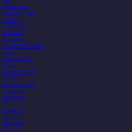
Lux
Madame Fin
MADAME HENG
Madelyn
Mae Amporn
MAE NOI
Maephorn
Maepranom Brand
Maesri
MALISSA KISS
Mama
Mama’s Choice
Manami
Mega We Care
Megachef
MEILINDA
Merci
Merrez'Ca
Mistine
Mitr Phol
MizuMi