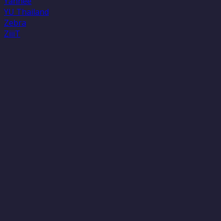
Yanhee
YU Thailand
Zebra
ZiiiT