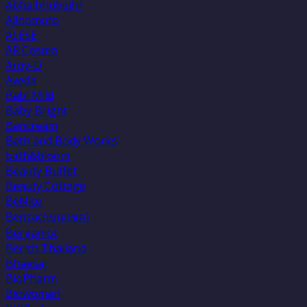
Abhaibhubejhr
Ajinomoto
ALESE
AR Cosmo
Aroy-D
Aveda
Babi Mild
Baby Bright
Bancream
Bath and Body Works
bath&bloom
Beauty Buffet
Beauty Cottage
BeNice
Benzac(เบนเเซค)
Bergamot
Berich Thailand
Bhaesaj
BioPharm
Biowoman