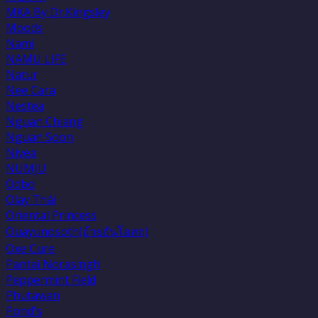
MKA By Dr.Kingsley
Moods
Nami
NAMU LIFE
Natur
Nee Cara
Nestea
Nguan Chiang
Nguan Soon
Nivea
NUMJU
Odbo
Olay Thái
Oriental Princess
Ouayunosoth(อ้วยอันโอสถ)
Oxe Cure
Pantai Norasingh
Peppermint Field
Phutawan
Pond's