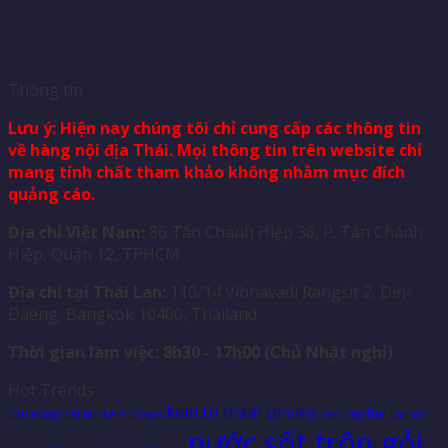
Thông tin
Lưu ý: Hiện nay chúng tôi chỉ cung cấp các thông tin
về hàng nội địa Thái. Mọi thông tin trên website chỉ
mang tính chất tham khảo không nhằm mục đích
quảng cáo.
Địa chỉ Việt Nam:
86 Tân Chánh Hiệp 36, P. Tân Chánh
Hiệp, Quận 12, TPHCM
Địa chỉ tại Thái Lan:
110/14 Vibhavadi Rangsit 2, Din-
Daeng, Bangkok 10400, Thailand
Thời gian làm việc: 8h30 - 17h00 (Chủ Nhật nghỉ)
Hot Trends
kem trị thâm lansley
dầu nóng thái lan
kem trị sẹo
Keo ong Thái Lan
mì
nước sốt trộn gỏi