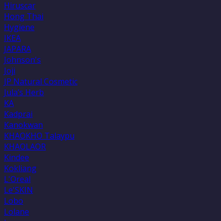
Hiruscar
Hong Thai
Hygiene
IKEA
JAPARA
Johnson's
Joji
JP Natural Cosmetic
Jula’s Herb
KA
Kadprai
Kanokwan
KHAOKHO Talaypu
KHAOLAOR
Kindee
Kokliang
L'Oreal
Le'SKIN
Lobo
Lolane