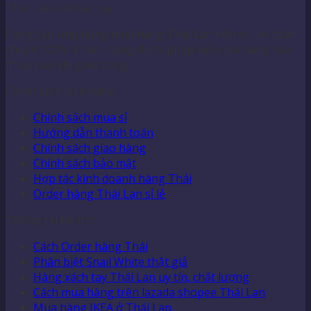
Thái Lan sỉ lẻ các loại.
Cung cấp ứng dụng mua hàng Thái Lan tiện lợi, an toàn,
chuẩn 100%. Khách hàng được phép kiểm tra hàng hóa
thoải mái khi giao hàng.
Chính sách bán hàng
Chính sách mua sỉ
Hướng dẫn thanh toán
Chính sách giao hàng
Chính sách bảo mật
Hợp tác kinh doanh hàng Thái
Order hàng Thái Lan sỉ lẻ
Thông tin hỗ trợ
Cách Order hàng Thái
Phân biệt Snail White thật giả
Hàng xách tay Thái Lan uy tín, chất lượng
Cách mua hàng trên lazada shopee Thái Lan
Mua hàng IKEA ở Thái Lan