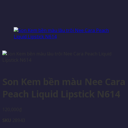
Son Kem bền màu Nee Cara
Peach Liquid Lipstick N614
120,000
₫
SKU
28943