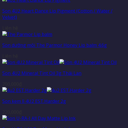
Son 4U2 Heart Dance Lip Pigment (Cotton / Water /
Velvet)
Liên hệ
Son dưỡng môi The Parmor Honey Lip balm 4.6g
Liên hệ
Son 4U2 Mineral Tint Oil 3g Thái Lan
200,000
₫
Son kem lì 4U2 EST.Harder 2g
220,000
₫