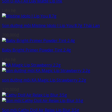
Son U-RA-I All Day Matte Lip Ink
Liên hệ
Son dưỡng môi Mistine Idolo I Lip You 8.7g Thái Lan
200,000
₫
Baby Bright Primer Powder Tint 2.4g
Liên hệ
son dưỡng môi KA Magic Lip Strawberry 2.2g
120,000
₫
Son môi Cathy Doll Air Relax Lip Blur 3.5g