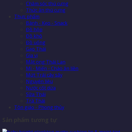
Chăm sóc thú cưng
Thức ăn thú cưng
Thực phẩm
Bánh - Kẹo - Snack
Đồ hộp
Đồ khô
Đồ uống
Gạo Thái
Gia vị
Mật ong Thái Lan
Mì - Miến - Cháo ăn liền
Mứt Trái cây sấy
Nguyên liệu
Nước cốt dừa
Sữa Thái
Trà Thái
Tôn giáo - Phong thủy
Sản phẩm tương tự