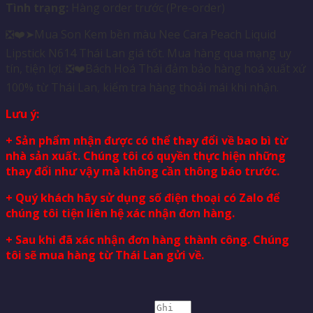
Tình trạng:
Hàng order trước (Pre-order)
❎❤️➤Mua Son Kem bền màu Nee Cara Peach Liquid
Lipstick N614 Thái Lan giá tốt. Mua hàng qua mạng uy
tín, tiện lợi. ❎❤️Bách Hoá Thái đảm bảo hàng hoá xuất xứ
100% từ Thái Lan, kiểm tra hàng thoải mái khi nhận.
Lưu ý:
+ Sản phẩm nhận được có thể thay đổi về bao bì từ
nhà sản xuất. Chúng tôi có quyền thực hiện những
thay đổi như vậy mà không cần thông báo trước.
+ Quý khách hãy sử dụng số điện thoại có Zalo để
chúng tôi tiện liên hệ xác nhận đơn hàng.
+ Sau khi đã xác nhận đơn hàng thành công. Chúng
tôi sẽ mua hàng từ Thái Lan gửi về.