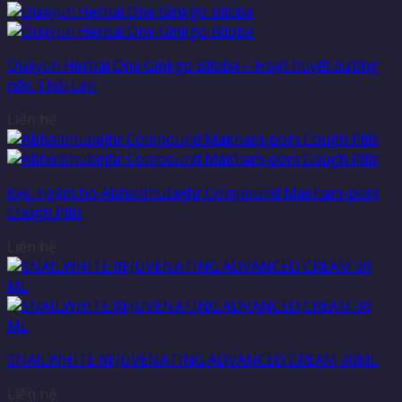
Ouayun Herbal One Ginkgo Biloba – Hoạt huyết dưỡng
não Thái Lan
Liên hệ
Kẹo ngậm ho Abhaibhubejhr Compound Makham-pom
Cough Pills
Liên hệ
SNAILWHITE REJUVENATING ADVANCED CREAM 30ML
Liên hệ