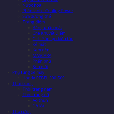
Nước hoa
Phấn lạnh - Cooling Power
Sữa dưỡng thể
Trang điểm
Bảng phấn mắt
Che Khuyết Điểm
Gel - Sáp tạo kiểu tóc
Kẻ mắt
Kem nền
MASCARA
Phấn phủ
Son môi
Phụ tùng xe máy
Honda REBEL 300-500
Thời trang
Thời trang nam
Thời trang nữ
Áo thun
Đồ lót
Thú cưng