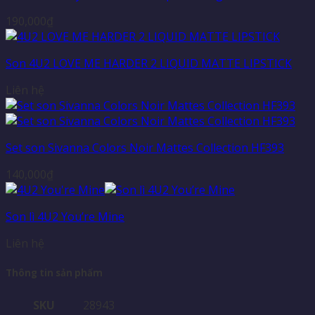
190,000
₫
Son 4U2 LOVE ME HARDER 2 LIQUID MATTE LIPSTICK
Liên hệ
Set son Sivanna Colors Noir Mattes Collection HF393
140,000
₫
Son lì 4U2 You’re Mine
Liên hệ
Thông tin sản phẩm
SKU
28943