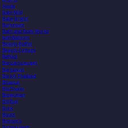
Aveda
Babi Mild
Baby Bright
Bancream
Bath and Body Works
bath&bloom
Beauty Buffet
Beauty Cottage
BeNice
Benzac(เบนเเซค)
Bergamot
Berich Thailand
Bhaesaj
BioPharm
Biowoman
BK(บีเค)
Blink
Boots
Bosisto’s
Botaya Herb