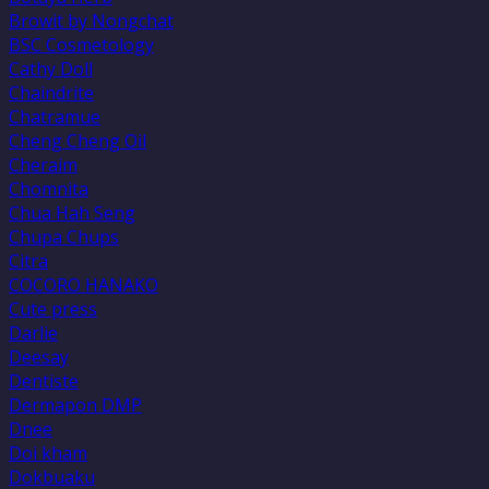
Browit by Nongchat
BSC Cosmetology
Cathy Doll
Chaindrite
Chatramue
Cheng Cheng Oil
Cheraim
Chomnita
Chua Hah Seng
Chupa Chups
Citra
COCORO HANAKO
Cute press
Darlie
Deesay
Dentiste
Dermapon DMP
Dnee
Doi kham
Dokbuaku