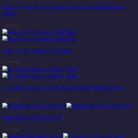
Dầu gội thảo dược Phutawan Tropical Hair Shampoo
300ml
Liên hệ
Aroy-D Chilli Paste in Oil 900g
Liên hệ
Tinh dầu thơm phòng Yu Aroma Room Diffuser 50ml
Liên hệ
Bánh BANGKOK COOKIES
Liên hệ