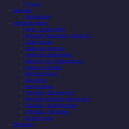
Trị sẹo
Giày dép
Dép Sensini
Hàng tiêu dùng
Bình - Ly giữ nhiệt
Bột giặt - Nước Giặt - Nước Xả
Chăm sóc bé
Chăm sóc nhà cửa
Chăm sóc răng miệng
Dầu gội - xả - chăm sóc tóc
Dụng cụ nhà bếp
Đồ chơi cho bé
Hạt giống
Nước rửa tay
Phụ kiện - đồ chơi ô tô
Phụ kiện nhà tắm, nhà vệ sinh
Sữa tắm - Xà phòng tắm
Tinh dầu - Xịt phòng
Xịt côn trùng
Mỹ phẩm