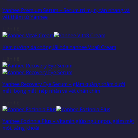
Yanhee Premium Serum – Serum trị mụn, tàn nhang và
vết thâm từ Yanhee
Liên hệ
Kem dưỡng da chống lãi hóa Yanhee Vita8 Cream
Liên hệ
Yanhee Recovery Eye Serum – giảm quầng thâm dưới
mắt, bọng mắt, nếp nhăn và vết chân chim
Liên hệ
Yanhee Fozinnia Plus – Vitamin giúp ngủ ngon, giảm mệt
mỏi, sảng khoái