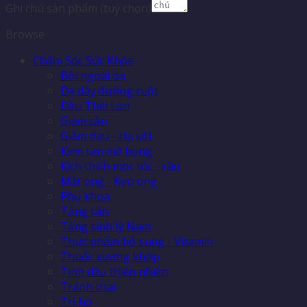
Ghi chú sản phẩm
(tuỳ chọn)
Browse
Chăm Sóc Sức Khỏe
Bôi ngoài da
Dạ dày đường ruột
Dầu Thái Lan
Giảm cân
Giảm đau - Hạ sốt
Kem tan mỡ bụng
Kích thích mọc tóc - râu
Mật ong - Keo ong
Phụ khoa
Tăng cân
Tăng sinh lý Nam
Thực phẩm bổ sung - Vitamin
Thuốc xương khớp
Tinh dầu thiên nhiên
Tránh thai
Trị ho