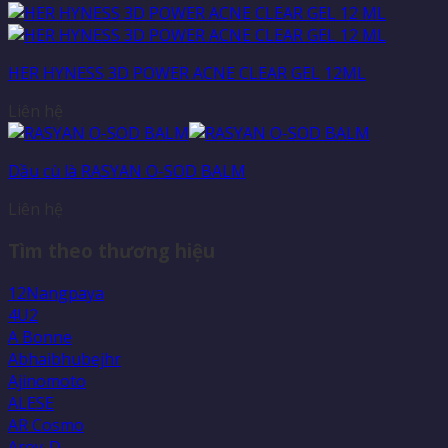
HER HYNESS 3D POWER ACNE CLEAR GEL 12ML
Liên hệ
Dầu cù là RASYAN O-SOD BALM
Liên hệ
Tìm theo thương hiệu
12Nangpaya
4U2
A Bonne
Abhaibhubejhr
Ajinomoto
ALESE
AR Cosmo
Aroy-D