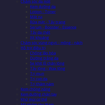
Chăm sóc da mặt
Kem dưỡng da
Lotion - Toner
Mặt nạ
Rửa mặt - Tẩy trang
Serum - Booster - Essence
Tẩy da chết
Xịt khoáng
Chăm sóc vùng ngực - mông - nách
Hỗ trợ điều trị
Chống lão hóa
Dưỡng trắng da
Se khít lỗ chân lông
Tẩy lông - Wax lông
Trị mụn
Trị rạn da
Trị thâm nám
Kem chống nắng
Kem dưỡng chân tay
Khử mùi cơ thể
Mỹ phẩm cho Nam