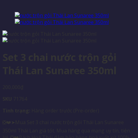
Set 3 chai nước trộn gỏi
Thái Lan Sunaree 350ml
200,000
₫
SKU
71764
Tình trạng:
Hàng order trước (Pre-order)
❎❤️➤Mua Set 3 chai nước trộn gỏi Thái Lan Sunaree
350ml Thái Lan giá tốt. Mua hàng qua mạng uy tín, tiện
lợi. ❎❤️Bách Hoá Thái đảm bảo hàng hoá xuất xứ 100%