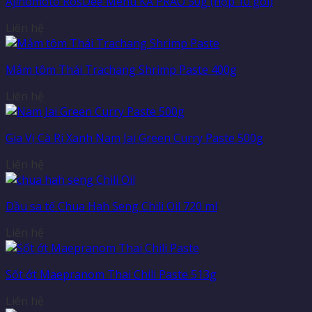
Ajinomoto RosDee Menu KA PRAO 50g (hộp 10 gói)
Liên hệ
Mắm tôm Thái Trachang Shrimp Paste 400g
Liên hệ
Gia Vị Cà Ri Xanh Nam Jai Green Curry Paste 500g
Liên hệ
Dầu sa tế Chua Hah Seng Chili Oil 720 ml
Liên hệ
Sốt ớt Maepranom Thai Chili Paste 513g
Liên hệ