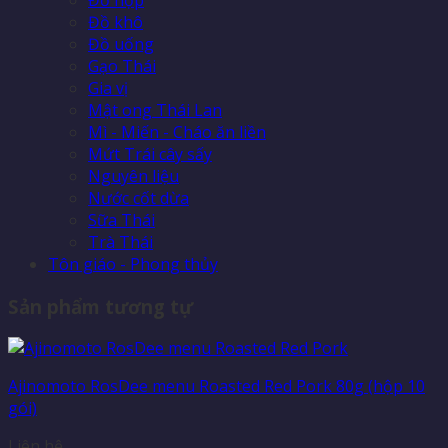
Đồ khô
Đồ uống
Gạo Thái
Gia vị
Mật ong Thái Lan
Mì - Miến - Cháo ăn liền
Mứt Trái cây sấy
Nguyên liệu
Nước cốt dừa
Sữa Thái
Trà Thái
Tôn giáo - Phong thủy
Sản phẩm tương tự
Ajinomoto RosDee menu Roasted Red Pork 80g (hộp 10
gói)
Liên hệ