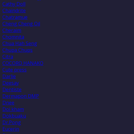
Cathy Doll
Chaindrite
Chatramue
Cheng Cheng Oil
Cheraim
Chomnita
Chua Hah Seng
Chupa Chups
Citra
COCORO HANAKO
Cute press
Darlie
Deesay
Dentiste
Dermapon DMP
Dnee
Doi kham
Dokbuaku
Dr.Pong
Eucerin