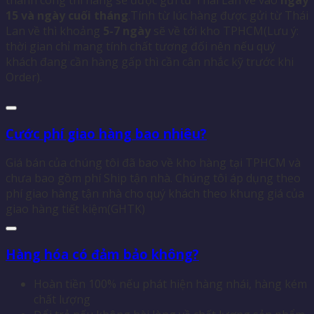
15 và ngày cuối tháng
.Tính từ lúc hàng được gửi từ Thái
Lan về thì khoảng
5-7 ngày
sẽ về tới kho TPHCM(Lưu ý:
thời gian chỉ mang tính chất tương đối nên nếu quý
khách đang cần hàng gấp thì cần cân nhắc kỹ trước khi
Order).
Cước phí giao hàng bao nhiêu?
Giá bán của chúng tôi đã bao về kho hàng tại TPHCM và
chưa bao gồm phí Ship tận nhà. Chúng tôi áp dụng theo
phí giao hàng tận nhà cho quý khách theo khung giá của
giao hàng tiết kiệm(GHTK)
Hàng hóa có đảm bảo không?
Hoàn tiền 100% nếu phát hiện hàng nhái, hàng kém
chất lượng