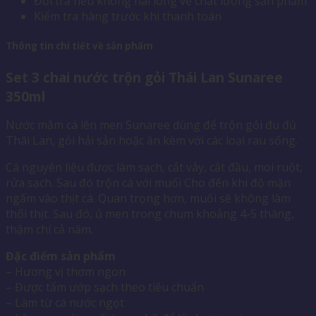
Đổi trả nếu không hài lòng về chất lượng sản phẩm
Kiểm tra hàng trước khi thanh toán
Thông tin chi tiết về sản phẩm
Set 3 chai nước trộn gỏi Thái Lan Sunaree
350ml
Nước mắm cá lên men Sunaree dùng để trộn gỏi đu đủ
Thái Lan, gỏi hải sản hoặc ăn kèm với các loại rau sống.
Cá nguyên liệu được làm sạch, cắt vảy, cắt đầu, moi ruột,
rửa sạch. Sau đó trộn cá với muối Cho đến khi độ mặn
ngấm vào thịt cá. Quan trọng hơn, muối sẽ không làm
thối thịt. Sau đó, ủ men trong chum khoảng 4-5 tháng,
thậm chí cả năm.
Đặc điểm sản phẩm
– Hương vị thơm ngon
– Được tẩm ướp sạch theo tiêu chuẩn
– Làm từ cá nước ngọt