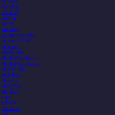
Farbera
Fora Bee
Gambol
Garnier
Gatsby
Giffarine
Golden Mountain
Gourmet Thai
Greenday
HandyHerb
Head & Shoulders
Healthy Boy Brand
HER HYNESS
Hi-Balanz
Hiruscar
Hong Thai
Hygiene
IKEA
JAPARA
Johnson's
Joji