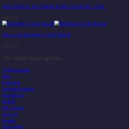
HER HYNESS 3D POWER ACNE CLEAR GEL 12ML
Liên hệ
Dầu cù là RASYAN O-SOD BALM
Liên hệ
Tìm theo thương hiệu
12Nangpaya
4U2
A Bonne
Abhaibhubejhr
Ajinomoto
ALESE
AR Cosmo
Aroy-D
Aveda
Babi Mild