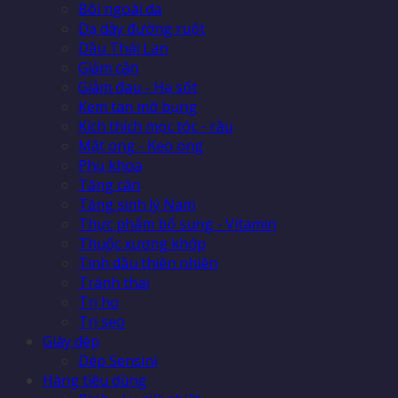
Bôi ngoài da
Dạ dày đường ruột
Dầu Thái Lan
Giảm cân
Giảm đau - Hạ sốt
Kem tan mỡ bụng
Kích thích mọc tóc - râu
Mật ong - Keo ong
Phụ khoa
Tăng cân
Tăng sinh lý Nam
Thực phẩm bổ sung - Vitamin
Thuốc xương khớp
Tinh dầu thiên nhiên
Tránh thai
Trị ho
Trị sẹo
Giày dép
Dép Sensini
Hàng tiêu dùng