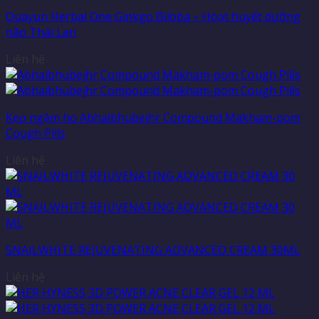
Ouayun Herbal One Ginkgo Biloba – Hoạt huyết dưỡng
não Thái Lan
Liên hệ
Kẹo ngậm ho Abhaibhubejhr Compound Makham-pom
Cough Pills
Liên hệ
SNAILWHITE REJUVENATING ADVANCED CREAM 30ML
Liên hệ