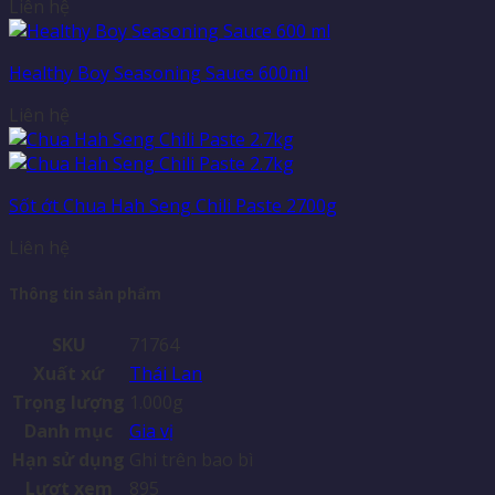
Liên hệ
Healthy Boy Seasoning Sauce 600ml
Liên hệ
Sốt ớt Chua Hah Seng Chili Paste 2700g
Liên hệ
Thông tin sản phẩm
SKU
71764
Xuất xứ
Thái Lan
Trọng lượng
1.000g
Danh mục
Gia vị
Hạn sử dụng
Ghi trên bao bì
Lượt xem
895