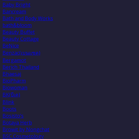
Baby Bright
Bancream
Bath and Body Works
bath&bloom
Beauty Buffet
Beauty Cottage
BeNice
Benzac(เบนเเซค)
Bergamot
Berich Thailand
Bhaesaj
BioPharm
Biowoman
BK(บีเค)
Blink
Boots
Bosisto’s
Botaya Herb
Browit by Nongchat
BSC Cosmetology