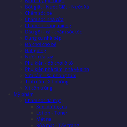
Bình - Ly giữ nhiệt
Bột giặt - Nước Giặt - Nước Xả
Chăm sóc bé
Chăm sóc nhà cửa
Chăm sóc răng miệng
Dầu gội - xả - chăm sóc tóc
Dụng cụ nhà bếp
Đồ chơi cho bé
Hạt giống
Nước rửa tay
Phụ kiện - đồ chơi ô tô
Phụ kiện nhà tắm, nhà vệ sinh
Sữa tắm - Xà phòng tắm
Tinh dầu - Xịt phòng
Xịt côn trùng
Mỹ phẩm
Chăm sóc da mặt
Kem dưỡng da
Lotion - Toner
Mặt nạ
Rửa mặt - Tẩy trang