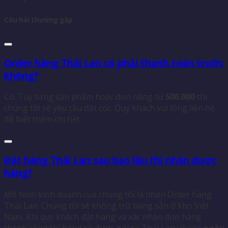
Câu hỏi thường gặp
Order hàng Thái Lan có phải thanh toán trước
không?
Có. Tùy từng sản phẩm hoặc đơn hàng từ
500.000
thì
chúng tôi sẽ yêu cầu đặt cọc. Quý khách vui lòng liên hệ
để biết thêm chi tiết.
Đặt hàng Thái Lan sau bao lâu thì nhận được
hàng?
Mô hình kinh doanh của chúng tôi là nhận Order hàng
Thái Lan. Chúng tôi sẽ không trữ hàng sẵn ở kho Việt
Nam. Khi quý khách đặt hàng và xác nhận đơn hàng
thành công thì hàng sẽ được gửi từ Thái Lan về vào
ngày