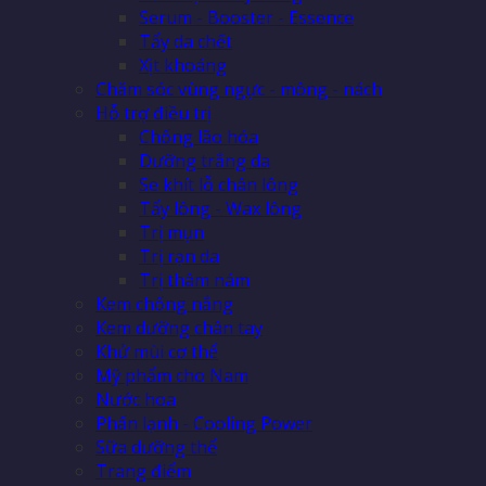
Serum - Booster - Essence
Tẩy da chết
Xịt khoáng
Chăm sóc vùng ngực - mông - nách
Hỗ trợ điều trị
Chống lão hóa
Dưỡng trắng da
Se khít lỗ chân lông
Tẩy lông - Wax lông
Trị mụn
Trị rạn da
Trị thâm nám
Kem chống nắng
Kem dưỡng chân tay
Khử mùi cơ thể
Mỹ phẩm cho Nam
Nước hoa
Phấn lạnh - Cooling Power
Sữa dưỡng thể
Trang điểm