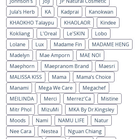
Johnson's
Joji
JP Natural Cosmetic
Jula’s Herb
KA
Kadprai
Kanokwan
KHAOKHO Talaypu
KHAOLAOR
Kindee
Kokliang
L'Oreal
Le'SKIN
Lobo
Lolane
Lux
Madame Fin
MADAME HENG
Madelyn
Mae Amporn
MAE NOI
Maephorn
Maepranom Brand
Maesri
MALISSA KISS
Mama
Mama’s Choice
Manami
Mega We Care
Megachef
MEILINDA
Merci
Merrez'Ca
Mistine
Mitr Phol
MizuMi
MKA By Dr.Kingsley
Moods
Nami
NAMU LIFE
Natur
Nee Cara
Nestea
Nguan Chiang