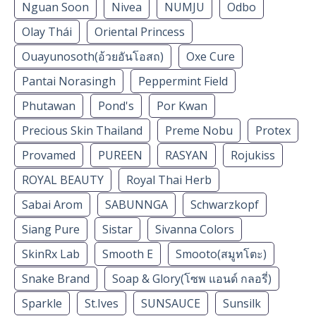
Nguan Soon
Nivea
NUMJU
Odbo
Olay Thái
Oriental Princess
Ouayunosoth(อ้วยอันโอสถ)
Oxe Cure
Pantai Norasingh
Peppermint Field
Phutawan
Pond's
Por Kwan
Precious Skin Thailand
Preme Nobu
Protex
Provamed
PUREEN
RASYAN
Rojukiss
ROYAL BEAUTY
Royal Thai Herb
Sabai Arom
SABUNNGA
Schwarzkopf
Siang Pure
Sistar
Sivanna Colors
SkinRx Lab
Smooth E
Smooto(สมูทโตะ)
Snake Brand
Soap & Glory(โซพ แอนด์ กลอรี่)
Sparkle
St.Ives
SUNSAUCE
Sunsilk