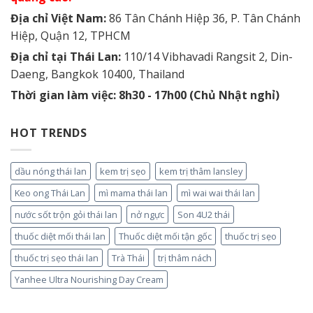
Địa chỉ Việt Nam:
86 Tân Chánh Hiệp 36, P. Tân Chánh
Hiệp, Quận 12, TPHCM
Địa chỉ tại Thái Lan:
110/14 Vibhavadi Rangsit 2, Din-
Daeng, Bangkok 10400, Thailand
Thời gian làm việc: 8h30 - 17h00 (Chủ Nhật nghỉ)
HOT TRENDS
dầu nóng thái lan
kem trị sẹo
kem trị thâm lansley
Keo ong Thái Lan
mì mama thái lan
mì wai wai thái lan
nước sốt trộn gỏi thái lan
nở ngực
Son 4U2 thái
thuốc diệt mối thái lan
Thuốc diệt mối tận gốc
thuốc trị sẹo
thuốc trị sẹo thái lan
Trà Thái
trị thâm nách
Yanhee Ultra Nourishing Day Cream