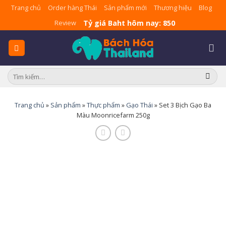
Skip
Trang chủ
Order hàng Thái
Sản phẩm mới
Thương hiệu
Blog
to
Tỷ giá Baht hôm nay: 850
Review
content
Tìm
kiếm:
Trang chủ
»
Sản phẩm
»
Thực phẩm
»
Gạo Thái
»
Set 3 Bịch Gạo Ba
Màu Moonricefarm 250g