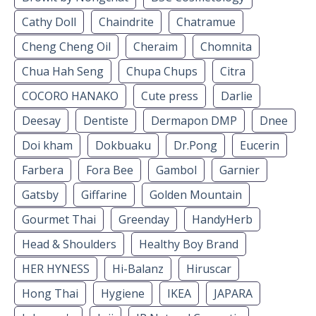
Cathy Doll
Chaindrite
Chatramue
Cheng Cheng Oil
Cheraim
Chomnita
Chua Hah Seng
Chupa Chups
Citra
COCORO HANAKO
Cute press
Darlie
Deesay
Dentiste
Dermapon DMP
Dnee
Doi kham
Dokbuaku
Dr.Pong
Eucerin
Farbera
Fora Bee
Gambol
Garnier
Gatsby
Giffarine
Golden Mountain
Gourmet Thai
Greenday
HandyHerb
Head & Shoulders
Healthy Boy Brand
HER HYNESS
Hi-Balanz
Hiruscar
Hong Thai
Hygiene
IKEA
JAPARA