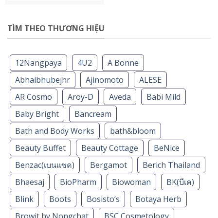
TÌM THEO THƯƠNG HIỆU
12Nangpaya
4U2
A Bonne
Abhaibhubejhr
Ajinomoto
ALESE
AR Cosmo
Aroy-D
Aveda
Babi Mild
Baby Bright
Bancream
Bath and Body Works
bath&bloom
Beauty Buffet
Beauty Cottage
BeNice
Benzac(เบนเเซค)
Bergamot
Berich Thailand
Bhaesaj
BioPharm
Biowoman
BK(บีเค)
Blink
Boots
Bosisto’s
Botaya Herb
Browit by Nongchat
BSC Cosmetology