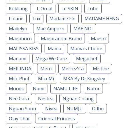
Kokliang
L'Oreal
Le'SKIN
Lobo
Lolane
Lux
Madame Fin
MADAME HENG
Madelyn
Mae Amporn
MAE NOI
Maephorn
Maepranom Brand
Maesri
MALISSA KISS
Mama
Mama’s Choice
Manami
Mega We Care
Megachef
MEILINDA
Merci
Merrez'Ca
Mistine
Mitr Phol
MizuMi
MKA By Dr.Kingsley
Moods
Nami
NAMU LIFE
Natur
Nee Cara
Nestea
Nguan Chiang
Nguan Soon
Nivea
NUMJU
Odbo
Olay Thái
Oriental Princess