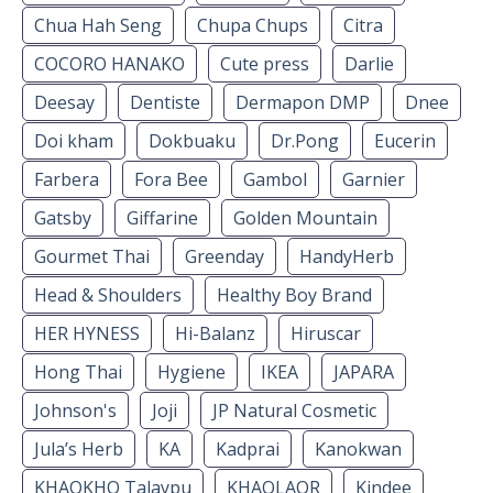
Chua Hah Seng
Chupa Chups
Citra
COCORO HANAKO
Cute press
Darlie
Deesay
Dentiste
Dermapon DMP
Dnee
Doi kham
Dokbuaku
Dr.Pong
Eucerin
Farbera
Fora Bee
Gambol
Garnier
Gatsby
Giffarine
Golden Mountain
Gourmet Thai
Greenday
HandyHerb
Head & Shoulders
Healthy Boy Brand
HER HYNESS
Hi-Balanz
Hiruscar
Hong Thai
Hygiene
IKEA
JAPARA
Johnson's
Joji
JP Natural Cosmetic
Jula’s Herb
KA
Kadprai
Kanokwan
KHAOKHO Talaypu
KHAOLAOR
Kindee