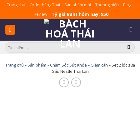
Skip
Trang chủ
Order hàng Thái
Sản phẩm mới
Thương hiệu
Blog
to
Tỷ giá Baht hôm nay: 850
Review
content
Tìm
kiếm:
Trang chủ
»
Sản phẩm
»
Chăm Sóc Sức Khỏe
»
Giảm cân
»
Set 2 lốc sữa
Gấu Nestle Thái Lan