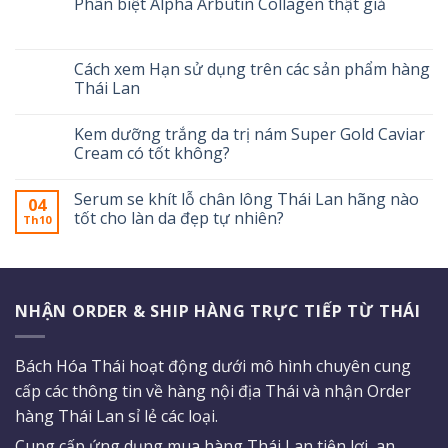
Phân biệt Alpha Arbutin Collagen thật giả
Cách xem Hạn sử dụng trên các sản phẩm hàng
Thái Lan
Kem dưỡng trắng da trị nám Super Gold Caviar
Cream có tốt không?
Serum se khít lỗ chân lông Thái Lan hãng nào
04
tốt cho làn da đẹp tự nhiên?
Th10
NHẬN ORDER & SHIP HÀNG TRỰC TIẾP TỪ THÁI
Bách Hóa Thái hoạt động dưới mô hình chuyên cung
cấp các thông tin về hàng nội địa Thái và nhận Order
hàng Thái Lan sỉ lẻ các loại.
Cung cấp ứng dụng mua hàng Thái Lan tiện lợi, an