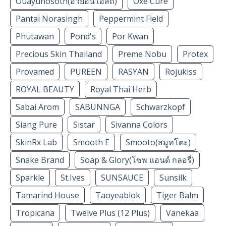
Ouayunosoth(อ้วยอันโอสถ)
Oxe Cure
Pantai Norasingh
Peppermint Field
Phutawan
Pond's
Por Kwan
Precious Skin Thailand
Preme Nobu
Protex
Provamed
PUREEN
RASYAN
Rojukiss
ROYAL BEAUTY
Royal Thai Herb
Sabai Arom
SABUNNGA
Schwarzkopf
Siang Pure
Sistar
Sivanna Colors
SkinRx Lab
Smooth E
Smooto(สมูทโตะ)
Snake Brand
Soap & Glory(โซพ แอนด์ กลอรี่)
Sparkle
St.Ives
SUNSAUCE
Sunsilk
Tamarind House
Taoyeablok
Tiger Balm
Tropicana
Twelve Plus (12 Plus)
Vanekaa