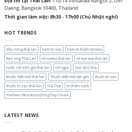
Địa chỉ tại Thái Lan:
110/14 Vibhavadi Rangsit 2, Din-
Daeng, Bangkok 10400, Thailand
Thời gian làm việc: 8h30 - 17h00 (Chủ Nhật nghỉ)
HOT TRENDS
dầu nóng thái lan
kem trị sẹo
kem trị thâm lansley
Keo ong Thái Lan
mì mama thái lan
mì wai wai thái lan
nước sốt trộn gỏi thái lan
nở ngực
Son 4U2 thái
thuốc diệt mối thái lan
Thuốc diệt mối tận gốc
thuốc trị sẹo
thuốc trị sẹo thái lan
Trà Thái
trị thâm nách
Yanhee Ultra Nourishing Day Cream
LATEST NEWS