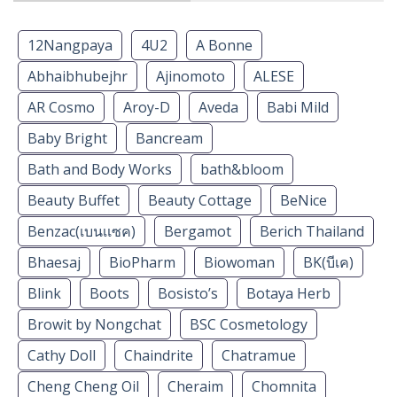
12Nangpaya
4U2
A Bonne
Abhaibhubejhr
Ajinomoto
ALESE
AR Cosmo
Aroy-D
Aveda
Babi Mild
Baby Bright
Bancream
Bath and Body Works
bath&bloom
Beauty Buffet
Beauty Cottage
BeNice
Benzac(เบนเเซค)
Bergamot
Berich Thailand
Bhaesaj
BioPharm
Biowoman
BK(บีเค)
Blink
Boots
Bosisto’s
Botaya Herb
Browit by Nongchat
BSC Cosmetology
Cathy Doll
Chaindrite
Chatramue
Cheng Cheng Oil
Cheraim
Chomnita