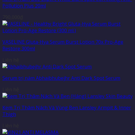
Pollution Plus 20ml
790,000
₫
VASELINE Gluta-Hya Serum Burst Lotion 70x Pro-Age
Restore 300ml
Liên hệ
Serum trị nám Abhaibhubejhr Anti Dark Spot Serum
Liên hệ
Kem Trị Thâm Nách Và Vùng Bẹn Lansley Armpit & Inner
Thigh
Liên hệ