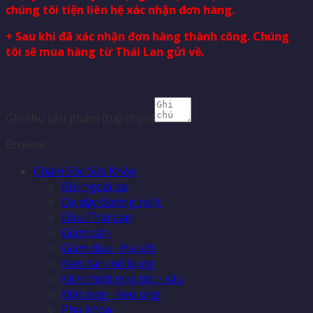
chúng tôi tiện liên hệ xác nhận đơn hàng.
+ Sau khi đã xác nhận đơn hàng thành công. Chúng
tôi sẽ mua hàng từ Thái Lan gửi về.
Ghi chú sản phẩm
(tuỳ chọn)
Browse
Chăm Sóc Sức Khỏe
Bôi ngoài da
Dạ dày đường ruột
Dầu Thái Lan
Giảm cân
Giảm đau - Hạ sốt
Kem tan mỡ bụng
Kích thích mọc tóc - râu
Mật ong - Keo ong
Phụ khoa