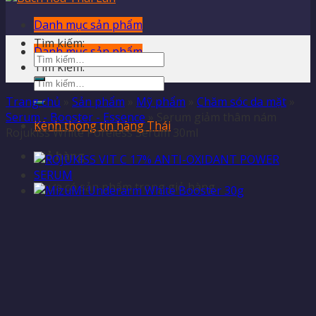
Danh mục sản phẩm
Tìm kiếm:
Danh mục sản phẩm
Tìm kiếm:
Trang chủ
»
Sản phẩm
»
Mỹ phẩm
»
Chăm sóc da mặt
»
Serum - Booster - Essence
»
Serum giảm thâm nám
Kênh thông tin hàng Thái
Rojukiss White Poreless Serum 30ml
Giỏ hàng
Chưa có sản phẩm trong giỏ hàng.