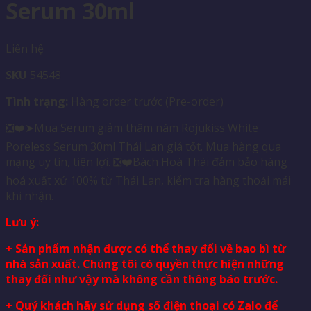
Serum 30ml
Liên hệ
SKU
54548
Tình trạng:
Hàng order trước (Pre-order)
❎❤️➤Mua Serum giảm thâm nám Rojukiss White
Poreless Serum 30ml Thái Lan giá tốt. Mua hàng qua
mạng uy tín, tiện lợi. ❎❤️Bách Hoá Thái đảm bảo hàng
hoá xuất xứ 100% từ Thái Lan, kiểm tra hàng thoải mái
khi nhận.
Lưu ý:
+ Sản phẩm nhận được có thể thay đổi về bao bì từ
nhà sản xuất. Chúng tôi có quyền thực hiện những
thay đổi như vậy mà không cần thông báo trước.
+ Quý khách hãy sử dụng số điện thoại có Zalo để