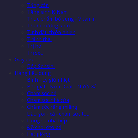
Tăng cân
Tăng sinh lý Nam
Thực phẩm bổ sung - Vitamin
Thuốc xương khớp
Tinh dầu thiên nhiên
Tránh thai
Trị ho
Trị sẹo
Giày dép
Dép Sensini
Hàng tiêu dùng
Bình - Ly giữ nhiệt
Bột giặt - Nước Giặt - Nước Xả
Chăm sóc bé
Chăm sóc nhà cửa
Chăm sóc răng miệng
Dầu gội - xả - chăm sóc tóc
Dụng cụ nhà bếp
Đồ chơi cho bé
Hạt giống