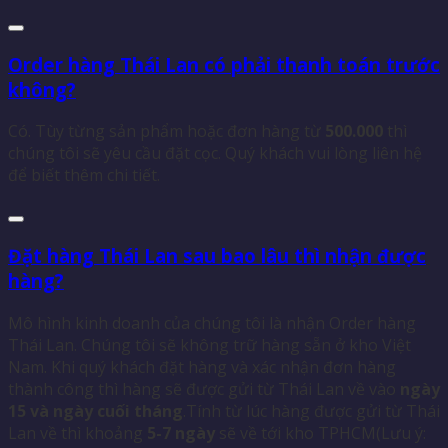
Order hàng Thái Lan có phải thanh toán trước
không?
Có. Tùy từng sản phẩm hoặc đơn hàng từ
500.000
thì
chúng tôi sẽ yêu cầu đặt cọc. Quý khách vui lòng liên hệ
để biết thêm chi tiết.
Đặt hàng Thái Lan sau bao lâu thì nhận được
hàng?
Mô hình kinh doanh của chúng tôi là nhận Order hàng
Thái Lan. Chúng tôi sẽ không trữ hàng sẵn ở kho Việt
Nam. Khi quý khách đặt hàng và xác nhận đơn hàng
thành công thì hàng sẽ được gửi từ Thái Lan về vào
ngày
15 và ngày cuối tháng
.Tính từ lúc hàng được gửi từ Thái
Lan về thì khoảng
5-7 ngày
sẽ về tới kho TPHCM(Lưu ý: