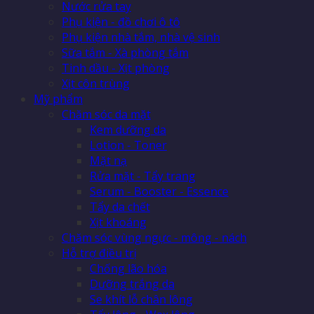
Nước rửa tay
Phụ kiện - đồ chơi ô tô
Phụ kiện nhà tắm, nhà vệ sinh
Sữa tắm - Xà phòng tắm
Tinh dầu - Xịt phòng
Xịt côn trùng
Mỹ phẩm
Chăm sóc da mặt
Kem dưỡng da
Lotion - Toner
Mặt nạ
Rửa mặt - Tẩy trang
Serum - Booster - Essence
Tẩy da chết
Xịt khoáng
Chăm sóc vùng ngực - mông - nách
Hỗ trợ điều trị
Chống lão hóa
Dưỡng trắng da
Se khít lỗ chân lông