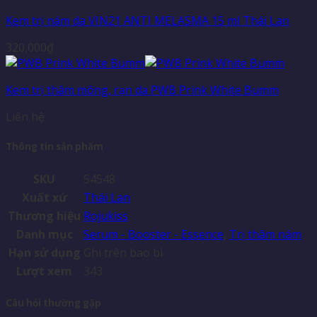
Kem trị nám da VIN21 ANTI MELASMA 15 ml Thái Lan
320,000
₫
Kem trị thâm mông, rạn da PWB Prink White Bumm
Liên hệ
Thông tin sản phẩm
SKU
54548
Xuất xứ
Thái Lan
Thương hiệu
Rojukiss
Danh mục
Serum - Booster - Essence
,
Trị thâm nám
Hạn sử dụng
Ghi trên bao bì
Lượt xem
343
Câu hỏi thường gặp