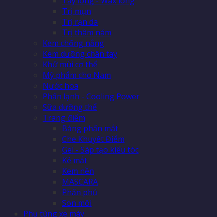
Tẩy lông - Wax lông
Trị mụn
Trị rạn da
Trị thâm nám
Kem chống nắng
Kem dưỡng chân tay
Khử mùi cơ thể
Mỹ phẩm cho Nam
Nước hoa
Phấn lạnh - Cooling Power
Sữa dưỡng thể
Trang điểm
Bảng phấn mắt
Che Khuyết Điểm
Gel - Sáp tạo kiểu tóc
Kẻ mắt
Kem nền
MASCARA
Phấn phủ
Son môi
Phụ tùng xe máy