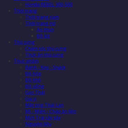
Honda REBEL 300-500
Thời trang
Thời trang nam
Thời trang nữ
Áo thun
Đồ lót
Thú cưng
Chăm sóc thú cưng
Thức ăn thú cưng
Thực phẩm
Bánh - Kẹo - Snack
Đồ hộp
Đồ khô
Đồ uống
Gạo Thái
Gia vị
Mật ong Thái Lan
Mì - Miến - Cháo ăn liền
Mứt Trái cây sấy
Nguyên liệu