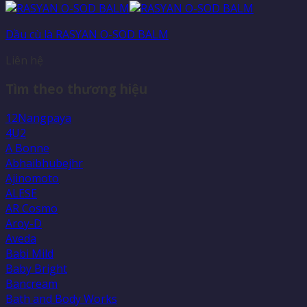
Dầu cù là RASYAN O-SOD BALM
Liên hệ
Tìm theo thương hiệu
12Nangpaya
4U2
A Bonne
Abhaibhubejhr
Ajinomoto
ALESE
AR Cosmo
Aroy-D
Aveda
Babi Mild
Baby Bright
Bancream
Bath and Body Works