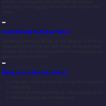
thời gian chỉ mang tính chất tương đối nên nếu quý
khách đang cần hàng gấp thì cần cân nhắc kỹ trước khi
Order).
Cước phí giao hàng bao nhiêu?
Giá bán của chúng tôi đã bao về kho hàng tại TPHCM và
chưa bao gồm phí Ship tận nhà. Chúng tôi áp dụng theo
phí giao hàng tận nhà cho quý khách theo khung giá của
giao hàng tiết kiệm(GHTK)
Hàng hóa có đảm bảo không?
Hoàn tiền 100% nếu phát hiện hàng nhái, hàng kém
chất lượng
Đổi trả nếu không hài lòng về chất lượng sản phẩm
Kiểm tra hàng trước khi thanh toán