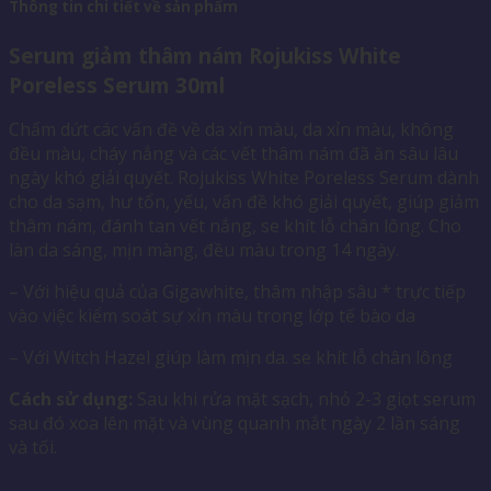
Thông tin chi tiết về sản phẩm
Serum giảm thâm nám Rojukiss White
Poreless Serum 30ml
Chấm dứt các vấn đề về da xỉn màu, da xỉn màu, không
đều màu, cháy nắng và các vết thâm nám đã ăn sâu lâu
ngày khó giải quyết. Rojukiss White Poreless Serum dành
cho da sạm, hư tổn, yếu, vấn đề khó giải quyết, giúp giảm
thâm nám, đánh tan vết nắng, se khít lỗ chân lông. Cho
làn da sáng, mịn màng, đều màu trong 14 ngày.
– Với hiệu quả của Gigawhite, thâm nhập sâu * trực tiếp
vào việc kiểm soát sự xỉn màu trong lớp tế bào da
– Với Witch Hazel giúp làm mịn da. se khít lỗ chân lông
Cách sử dụng:
Sau khi rửa mặt sạch, nhỏ 2-3 giọt serum
sau đó xoa lên mặt và vùng quanh mắt ngày 2 lần sáng
và tối.