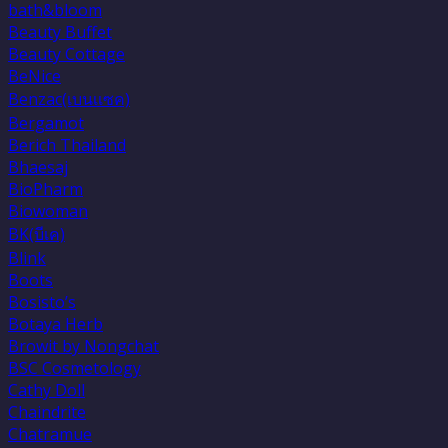
bath&bloom
Beauty Buffet
Beauty Cottage
BeNice
Benzac(เบนเเซค)
Bergamot
Berich Thailand
Bhaesaj
BioPharm
Biowoman
BK(บีเค)
Blink
Boots
Bosisto’s
Botaya Herb
Browit by Nongchat
BSC Cosmetology
Cathy Doll
Chaindrite
Chatramue