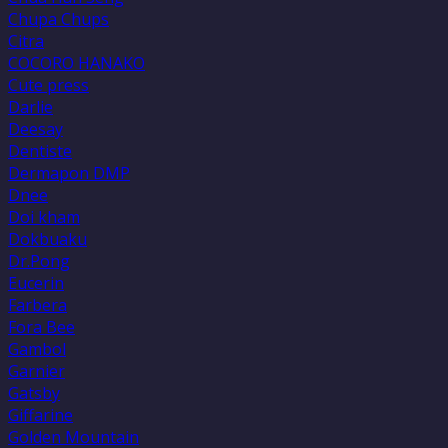
Chupa Chups
Citra
COCORO HANAKO
Cute press
Darlie
Deesay
Dentiste
Dermapon DMP
Dnee
Doi kham
Dokbuaku
Dr.Pong
Eucerin
Farbera
Fora Bee
Gambol
Garnier
Gatsby
Giffarine
Golden Mountain