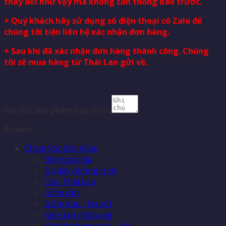
thay đổi như vậy mà không cần thông báo trước.
+ Quý khách hãy sử dụng số điện thoại có Zalo để
chúng tôi tiện liên hệ xác nhận đơn hàng.
+ Sau khi đã xác nhận đơn hàng thành công. Chúng
tôi sẽ mua hàng từ Thái Lan gửi về.
Ghi chú sản phẩm
(tuỳ chọn)
Browse
Chăm Sóc Sức Khỏe
Bôi ngoài da
Dạ dày đường ruột
Dầu Thái Lan
Giảm cân
Giảm đau - Hạ sốt
Kem tan mỡ bụng
Kích thích mọc tóc - râu