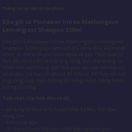
Thông tin chi tiết về sản phẩm
Dầu gội sả Phutawan Intree Maehongson
Lemongrass Shampoo 320ml
Dầu gội sả Phutawan Intree Maehongson Lemongrass
Shampoo 320ml giúp Làm sạch tóc và da đầu, kiểm soát
nhờn, ức chế vi khuẩn. Giảm ngứa và gàu. Chiết xuất từ
tinh dầu sả núi đỏ và mật ong rừng. Bọt nhẹ nhàng tự
nhiên làm sạch trong một thời gian dài Làm mới mái tóc
và da đầu của bạn với dầu sả đỏ hữu cơ. Kết hợp với mật
ong rừng Giúp nuôi dưỡng tóc bóng mượt, bồng bềnh,
không xơ cứng.
Tính chất của tinh dầu sả đỏ:
– sử dụng sả hữu cơ từ huyện Mae La Noi, tỉnh Mae
Hong Son
– kiểm soát dầu
– ức chế vi khuẩn Nguyên nhân gây ngứa và gàu