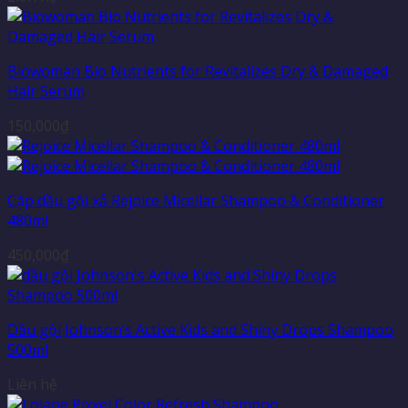
Biowoman Bio Nutrients for Revitalizes Dry & Damaged
Hair Serum
150,000
₫
Cặp dầu gội xả Rejoice Micellar Shampoo & Conditioner
480ml
450,000
₫
Dầu gội Johnson’s Active Kids and Shiny Drops Shampoo
500ml
Liên hệ