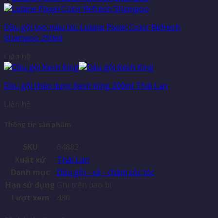
Dầu gội tạo màu tóc Lolane Pixxel Color Refresh
Shampoo 250ml
Liên hệ
Dầu gội thảo dược Kesh King 200ml Thái Lan
Liên hệ
Thông tin sản phẩm
SKU
64882
Xuất xứ
Thái Lan
Danh mục
Dầu gội - xả - chăm sóc tóc
Hạn sử dụng
Ghi trên bao bì
Lượt xem
480