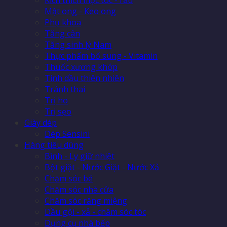
Mật ong - Keo ong
Phụ khoa
Tăng cân
Tăng sinh lý Nam
Thực phẩm bổ sung - Vitamin
Thuốc xương khớp
Tinh dầu thiên nhiên
Tránh thai
Trị ho
Trị sẹo
Giày dép
Dép Sensini
Hàng tiêu dùng
Bình - Ly giữ nhiệt
Bột giặt - Nước Giặt - Nước Xả
Chăm sóc bé
Chăm sóc nhà cửa
Chăm sóc răng miệng
Dầu gội - xả - chăm sóc tóc
Dụng cụ nhà bếp