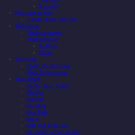
Son môi
Phụ tùng xe máy
Honda REBEL 300-500
Thời trang
Thời trang nam
Thời trang nữ
Áo thun
Đồ lót
Thú cưng
Chăm sóc thú cưng
Thức ăn thú cưng
Thực phẩm
Bánh - Kẹo - Snack
Đồ hộp
Đồ khô
Đồ uống
Gạo Thái
Gia vị
Mật ong Thái Lan
Mì - Miến - Cháo ăn liền