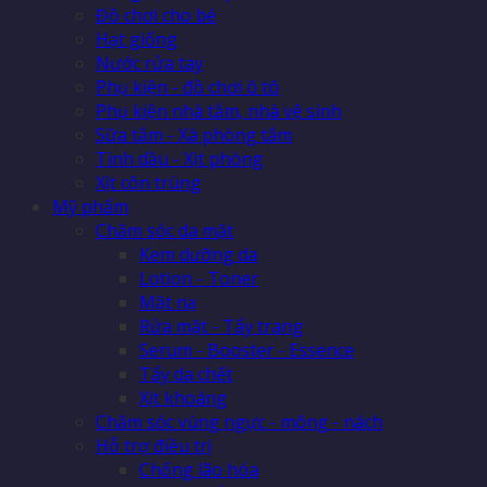
Đồ chơi cho bé
Hạt giống
Nước rửa tay
Phụ kiện - đồ chơi ô tô
Phụ kiện nhà tắm, nhà vệ sinh
Sữa tắm - Xà phòng tắm
Tinh dầu - Xịt phòng
Xịt côn trùng
Mỹ phẩm
Chăm sóc da mặt
Kem dưỡng da
Lotion - Toner
Mặt nạ
Rửa mặt - Tẩy trang
Serum - Booster - Essence
Tẩy da chết
Xịt khoáng
Chăm sóc vùng ngực - mông - nách
Hỗ trợ điều trị
Chống lão hóa