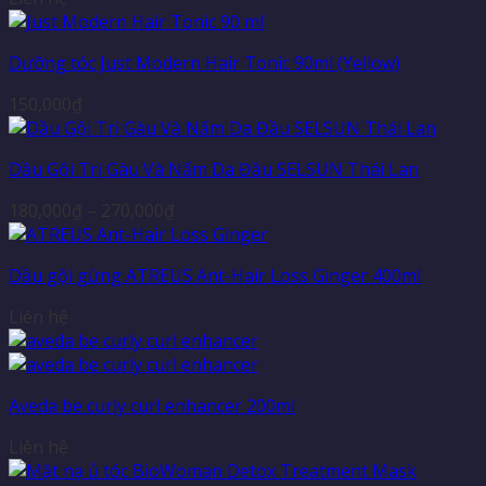
Dưỡng tóc Just Modern Hair Tonic 90ml (Yellow)
150,000
₫
Dầu Gội Trị Gàu Và Nấm Da Đầu SELSUN Thái Lan
Khoảng
180,000
₫
–
270,000
₫
giá:
từ
Dầu gội gừng ATREUS Ant-Hair Loss Ginger 400ml
180,000₫
đến
Liên hệ
270,000₫
Aveda be curly curl enhancer 200ml
Liên hệ