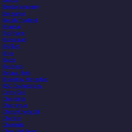
Benzac(เบนเเซค)
Bergamot
Berich Thailand
Bhaesaj
BioPharm
Biowoman
BK(บีเค)
Blink
Boots
Bosisto’s
Botaya Herb
Browit by Nongchat
BSC Cosmetology
Cathy Doll
Chaindrite
Chatramue
Cheng Cheng Oil
Cheraim
Chomnita
Chua Hah Seng