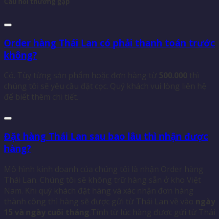
Câu hỏi thường gặp
Order hàng Thái Lan có phải thanh toán trước
không?
Có. Tùy từng sản phẩm hoặc đơn hàng từ
500.000
thì
chúng tôi sẽ yêu cầu đặt cọc. Quý khách vui lòng liên hệ
để biết thêm chi tiết.
Đặt hàng Thái Lan sau bao lâu thì nhận được
hàng?
Mô hình kinh doanh của chúng tôi là nhận Order hàng
Thái Lan. Chúng tôi sẽ không trữ hàng sẵn ở kho Việt
Nam. Khi quý khách đặt hàng và xác nhận đơn hàng
thành công thì hàng sẽ được gửi từ Thái Lan về vào
ngày
15 và ngày cuối tháng
.Tính từ lúc hàng được gửi từ Thái