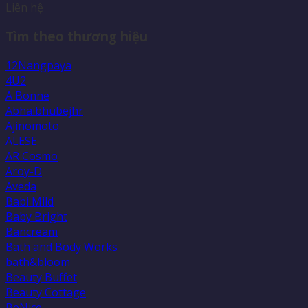
Liên hệ
Tìm theo thương hiệu
12Nangpaya
4U2
A Bonne
Abhaibhubejhr
Ajinomoto
ALESE
AR Cosmo
Aroy-D
Aveda
Babi Mild
Baby Bright
Bancream
Bath and Body Works
bath&bloom
Beauty Buffet
Beauty Cottage
BeNice