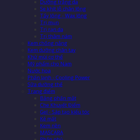
Dưỡng trắng da
Se khít lỗ chân lông
Tẩy lông - Wax lông
Trị mụn
Trị rạn da
Trị thâm nám
Kem chống nắng
Kem dưỡng chân tay
Khử mùi cơ thể
Mỹ phẩm cho Nam
Nước hoa
Phấn lạnh - Cooling Power
Sữa dưỡng thể
Trang điểm
Bảng phấn mắt
Che Khuyết Điểm
Gel - Sáp tạo kiểu tóc
Kẻ mắt
Kem nền
MASCARA
Phấn phủ