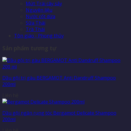
Mứt Trái cây sấy
Nguyên liệu
Nước cốt dừa
Sữa Thái
Trà Thái
Tôn giáo - Phong thủy
Sản phẩm tương tự
Dầu gội trị gàu BERGAMOT Anti Dandruff Shampoo
200ml
Liên hệ
Dầu gội ngăn rụng tóc Bergamot Delicate Shampoo
200ml
Liên hệ