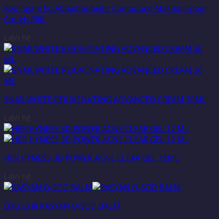
Kẹo ngậm ho Abhaibhubejhr Compound Makham-pom
Cough Pills
Liên hệ
SNAILWHITE REJUVENATING ADVANCED CREAM 30ML
Liên hệ
HER HYNESS 3D POWER ACNE CLEAR GEL 12ML
Liên hệ
Dầu cù là RASYAN O-SOD BALM