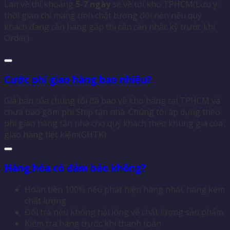
Lan về thì khoảng
5-7 ngày
sẽ về tới kho TPHCM(Lưu ý:
thời gian chỉ mang tính chất tương đối nên nếu quý
khách đang cần hàng gấp thì cần cân nhắc kỹ trước khi
Order).
Cước phí giao hàng bao nhiêu?
Giá bán của chúng tôi đã bao về kho hàng tại TPHCM và
chưa bao gồm phí Ship tận nhà. Chúng tôi áp dụng theo
phí giao hàng tận nhà cho quý khách theo khung giá của
giao hàng tiết kiệm(GHTK)
Hàng hóa có đảm bảo không?
Hoàn tiền 100% nếu phát hiện hàng nhái, hàng kém
chất lượng
Đổi trả nếu không hài lòng về chất lượng sản phẩm
Kiểm tra hàng trước khi thanh toán