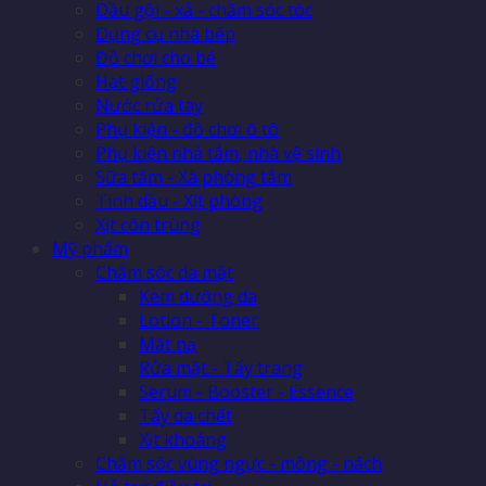
Dầu gội - xả - chăm sóc tóc
Dụng cụ nhà bếp
Đồ chơi cho bé
Hạt giống
Nước rửa tay
Phụ kiện - đồ chơi ô tô
Phụ kiện nhà tắm, nhà vệ sinh
Sữa tắm - Xà phòng tắm
Tinh dầu - Xịt phòng
Xịt côn trùng
Mỹ phẩm
Chăm sóc da mặt
Kem dưỡng da
Lotion - Toner
Mặt nạ
Rửa mặt - Tẩy trang
Serum - Booster - Essence
Tẩy da chết
Xịt khoáng
Chăm sóc vùng ngực - mông - nách