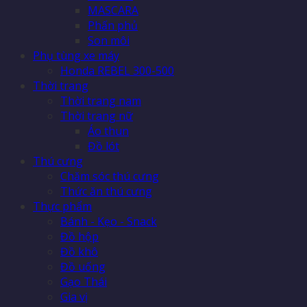
MASCARA
Phấn phủ
Son môi
Phụ tùng xe máy
Honda REBEL 300-500
Thời trang
Thời trang nam
Thời trang nữ
Áo thun
Đồ lót
Thú cưng
Chăm sóc thú cưng
Thức ăn thú cưng
Thực phẩm
Bánh - Kẹo - Snack
Đồ hộp
Đồ khô
Đồ uống
Gạo Thái
Gia vị