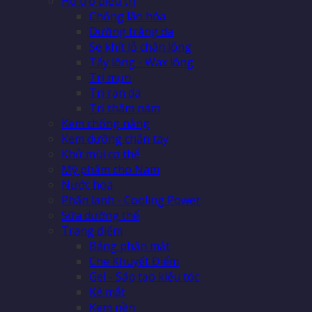
Hỗ trợ điều trị
Chống lão hóa
Dưỡng trắng da
Se khít lỗ chân lông
Tẩy lông - Wax lông
Trị mụn
Trị rạn da
Trị thâm nám
Kem chống nắng
Kem dưỡng chân tay
Khử mùi cơ thể
Mỹ phẩm cho Nam
Nước hoa
Phấn lạnh - Cooling Power
Sữa dưỡng thể
Trang điểm
Bảng phấn mắt
Che Khuyết Điểm
Gel - Sáp tạo kiểu tóc
Kẻ mắt
Kem nền