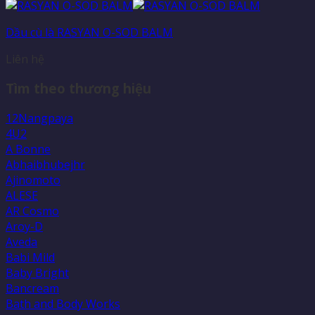
Dầu cù là RASYAN O-SOD BALM
Liên hệ
Tìm theo thương hiệu
12Nangpaya
4U2
A Bonne
Abhaibhubejhr
Ajinomoto
ALESE
AR Cosmo
Aroy-D
Aveda
Babi Mild
Baby Bright
Bancream
Bath and Body Works