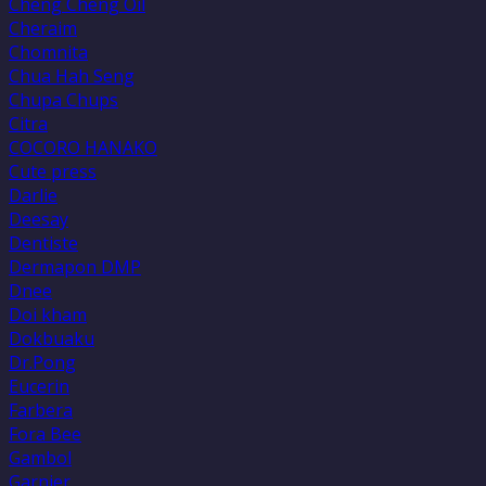
Cheng Cheng Oil
Cheraim
Chomnita
Chua Hah Seng
Chupa Chups
Citra
COCORO HANAKO
Cute press
Darlie
Deesay
Dentiste
Dermapon DMP
Dnee
Doi kham
Dokbuaku
Dr.Pong
Eucerin
Farbera
Fora Bee
Gambol
Garnier