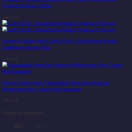
Toning Essence 120ml
Liên hệ
Serum trị thâm nách Cathy Doll L-Glutathione Magic
Underarm Serum 50g
Liên hệ
Kem trị thâm nách Taoyeablok New Gen Natural
Whitening Deo Cream Red Seaweed
Liên hệ
Thông tin sản phẩm
SKU
43127