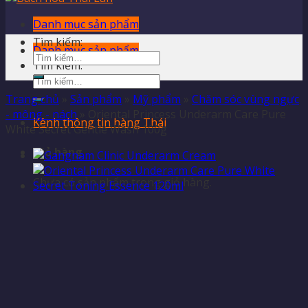
Danh mục sản phẩm
Tìm kiếm:
Danh mục sản phẩm
Tìm kiếm:
Trang chủ
»
Sản phẩm
»
Mỹ phẩm
»
Chăm sóc vùng ngực
- mông - nách
»
Oriental Princess Underarm Care Pure
Kênh thông tin hàng Thái
White Secret Gentle Wash 100g
Giỏ hàng
Chưa có sản phẩm trong giỏ hàng.