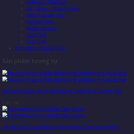
Mật ong Thái Lan
Mì - Miến - Cháo ăn liền
Mứt Trái cây sấy
Nguyên liệu
Nước cốt dừa
Sữa Thái
Trà Thái
Tôn giáo - Phong thủy
Sản phẩm tương tự
Abonne Yogurt Milk Whitening Underarm Cream 30g
Liên hệ
Xịt khử mùi Taoyeablok Pure White Deo Spray 50ml