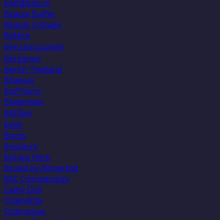
bath&bloom
Beauty Buffet
Beauty Cottage
BeNice
Benzac(เบนเเซค)
Bergamot
Berich Thailand
Bhaesaj
BioPharm
Biowoman
BK(บีเค)
Blink
Boots
Bosisto’s
Botaya Herb
Browit by Nongchat
BSC Cosmetology
Cathy Doll
Chaindrite
Chatramue