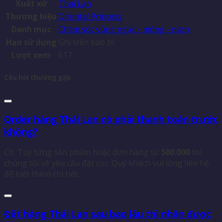
Xuất xứ
Thái Lan
Thương hiệu
Oriental Princess
Danh mục
Chăm sóc vùng ngực - mông - nách
Hạn sử dụng
Ghi trên bao bì
Lượt xem
617
Câu hỏi thường gặp
Order hàng Thái Lan có phải thanh toán trước
không?
Có. Tùy từng sản phẩm hoặc đơn hàng từ
500.000
thì
chúng tôi sẽ yêu cầu đặt cọc. Quý khách vui lòng liên hệ
để biết thêm chi tiết.
Đặt hàng Thái Lan sau bao lâu thì nhận được