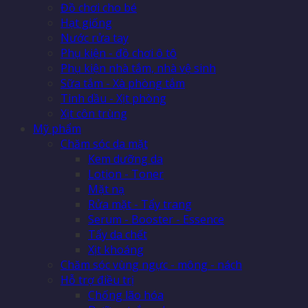
Đồ chơi cho bé
Hạt giống
Nước rửa tay
Phụ kiện - đồ chơi ô tô
Phụ kiện nhà tắm, nhà vệ sinh
Sữa tắm - Xà phòng tắm
Tinh dầu - Xịt phòng
Xịt côn trùng
Mỹ phẩm
Chăm sóc da mặt
Kem dưỡng da
Lotion - Toner
Mặt nạ
Rửa mặt - Tẩy trang
Serum - Booster - Essence
Tẩy da chết
Xịt khoáng
Chăm sóc vùng ngực - mông - nách
Hỗ trợ điều trị
Chống lão hóa