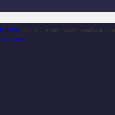
hăm sóc tóc
»
Dầu gội Oriental Princess Oriental Beauty No