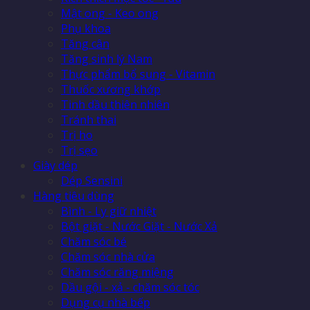
Mật ong - Keo ong
Phụ khoa
Tăng cân
Tăng sinh lý Nam
Thực phẩm bổ sung - Vitamin
Thuốc xương khớp
Tinh dầu thiên nhiên
Tránh thai
Trị ho
Trị sẹo
Giày dép
Dép Sensini
Hàng tiêu dùng
Bình - Ly giữ nhiệt
Bột giặt - Nước Giặt - Nước Xả
Chăm sóc bé
Chăm sóc nhà cửa
Chăm sóc răng miệng
Dầu gội - xả - chăm sóc tóc
Dụng cụ nhà bếp