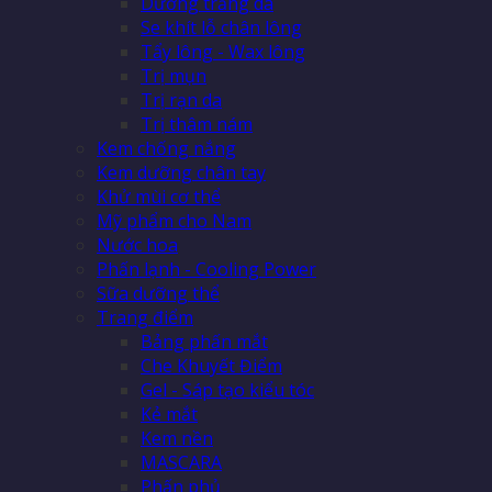
Dưỡng trắng da
Se khít lỗ chân lông
Tẩy lông - Wax lông
Trị mụn
Trị rạn da
Trị thâm nám
Kem chống nắng
Kem dưỡng chân tay
Khử mùi cơ thể
Mỹ phẩm cho Nam
Nước hoa
Phấn lạnh - Cooling Power
Sữa dưỡng thể
Trang điểm
Bảng phấn mắt
Che Khuyết Điểm
Gel - Sáp tạo kiểu tóc
Kẻ mắt
Kem nền
MASCARA
Phấn phủ