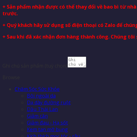
+ Sản phẩm nhận được có thể thay đổi về bao bì từ nh
trước.
+ Quý khách hãy sử dụng số điện thoại có Zalo để chúng
+ Sau khi đã xác nhận đơn hàng thành công. Chúng tôi 
Ghi chú sản phẩm
(tuỳ chọn)
Browse
Chăm Sóc Sức Khỏe
Bôi ngoài da
Dạ dày đường ruột
Dầu Thái Lan
Giảm cân
Giảm đau - Hạ sốt
Kem tan mỡ bụng
Kích thích mọc tóc - râu