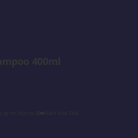
hampoo 400ml
y tín, tiện lợi. ❎❤️Bách Hoá Thái