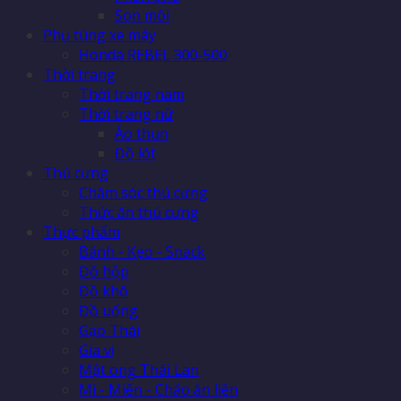
Son môi
Phụ tùng xe máy
Honda REBEL 300-500
Thời trang
Thời trang nam
Thời trang nữ
Áo thun
Đồ lót
Thú cưng
Chăm sóc thú cưng
Thức ăn thú cưng
Thực phẩm
Bánh - Kẹo - Snack
Đồ hộp
Đồ khô
Đồ uống
Gạo Thái
Gia vị
Mật ong Thái Lan
Mì - Miến - Cháo ăn liền