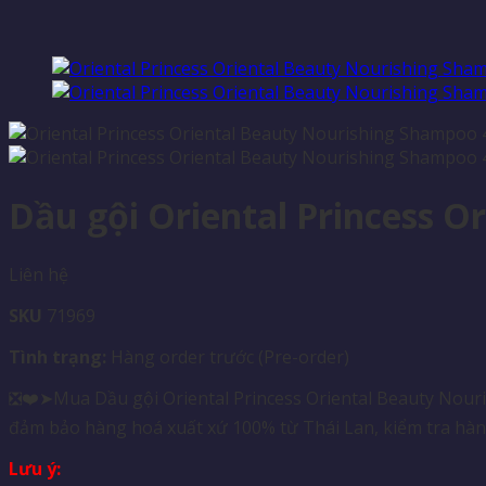
Dầu gội Oriental Princess 
Liên hệ
SKU
71969
Tình trạng:
Hàng order trước (Pre-order)
❎❤️➤Mua Dầu gội Oriental Princess Oriental Beauty Nouri
đảm bảo hàng hoá xuất xứ 100% từ Thái Lan, kiểm tra hàng
Lưu ý: