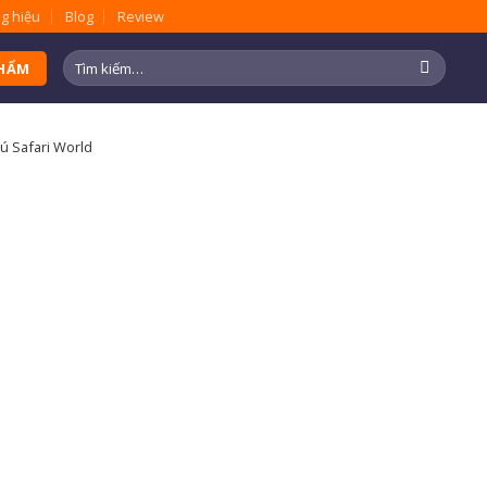
g hiệu
Blog
Review
Tìm
PHẨM
kiếm:
ú Safari World