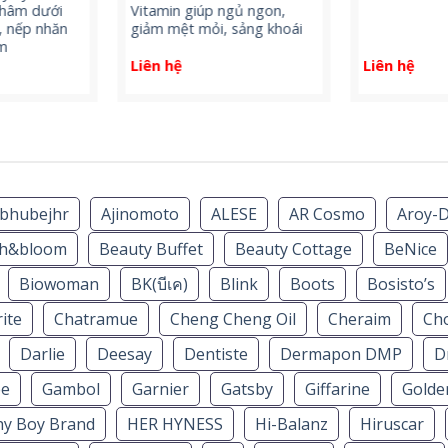
thâm dưới
Vitamin giúp ngủ ngon,
, nếp nhăn
giảm mệt mỏi, sảng khoái
im
Liên hệ
Liên hệ
bhubejhr
Ajinomoto
ALESE
AR Cosmo
Aroy-
th&bloom
Beauty Buffet
Beauty Cottage
BeNice
Biowoman
BK(บีเค)
Blink
Boots
Bosisto’s
ite
Chatramue
Cheng Cheng Oil
Cheraim
Ch
Darlie
Deesay
Dentiste
Dermapon DMP
D
ee
Gambol
Garnier
Gatsby
Giffarine
Golde
hy Boy Brand
HER HYNESS
Hi-Balanz
Hiruscar