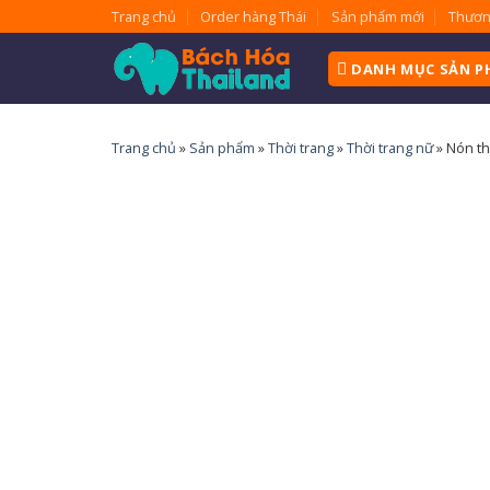
Skip
Trang chủ
Order hàng Thái
Sản phẩm mới
Thươn
to
content
DANH MỤC SẢN 
Trang chủ
»
Sản phẩm
»
Thời trang
»
Thời trang nữ
»
Nón th