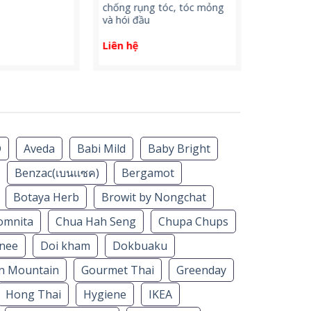
chống rụng tóc, tóc mỏng
sản phẩm 
và hói đầu
viện Yanh
Liên hệ
Liên hệ
D
Aveda
Babi Mild
Baby Bright
Benzac(เบนเเซค)
Bergamot
Botaya Herb
Browit by Nongchat
omnita
Chua Hah Seng
Chupa Chups
nee
Doi kham
Dokbuaku
n Mountain
Gourmet Thai
Greenday
Hong Thai
Hygiene
IKEA