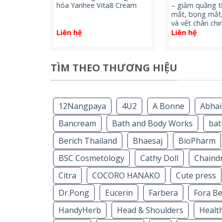
àn nhang
hóa Yanhee Vita8 Cream
– giảm quầng 
anhee
mắt, bọng mắt
và vết chân ch
Liên hệ
Liên hệ
TÌM THEO THƯƠNG HIỆU
12Nangpaya
4U2
A Bonne
Abhai
Bancream
Bath and Body Works
ba
Berich Thailand
Bhaesaj
BioPharm
BSC Cosmetology
Cathy Doll
Chaindr
Citra
COCORO HANAKO
Cute press
Dr.Pong
Eucerin
Farbera
Fora B
HandyHerb
Head & Shoulders
Healt