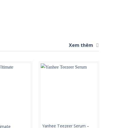
Xem thêm
Yanhee Teezeer Serum –
Yanhee Pr
timate