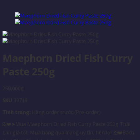
Maephorn Dried Fish Curry
Paste 250g
250,000
₫
SKU
39718
Tình trạng:
Hàng order trước (Pre-order)
❎❤️➤Mua Maephorn Dried Fish Curry Paste 250g Thái
Lan giá tốt. Mua hàng qua mạng uy tín, tiện lợi. ❎❤️Bách