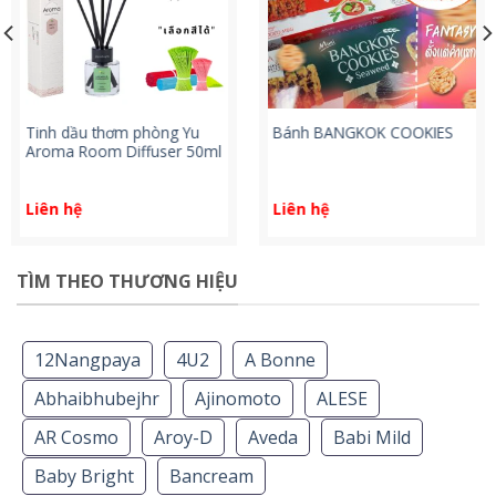
Tinh dầu thơm phòng Yu
Bánh BANGKOK COOKIES
Aroma Room Diffuser 50ml
Liên hệ
Liên hệ
TÌM THEO THƯƠNG HIỆU
12Nangpaya
4U2
A Bonne
Abhaibhubejhr
Ajinomoto
ALESE
AR Cosmo
Aroy-D
Aveda
Babi Mild
Baby Bright
Bancream