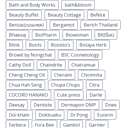
Bath and Body Works
bath&bloom
Beauty Buffet
Beauty Cottage
BeNice
Benzac(เบนเเซค)
Bergamot
Berich Thailand
Bhaesaj
BioPharm
Biowoman
BK(บีเค)
Blink
Boots
Bosisto’s
Botaya Herb
Browit by Nongchat
BSC Cosmetology
Cathy Doll
Chaindrite
Chatramue
Cheng Cheng Oil
Cheraim
Chomnita
Chua Hah Seng
Chupa Chups
Citra
COCORO HANAKO
Cute press
Darlie
Deesay
Dentiste
Dermapon DMP
Dnee
Doi kham
Dokbuaku
Dr.Pong
Eucerin
Farbera
Fora Bee
Gambol
Garnier