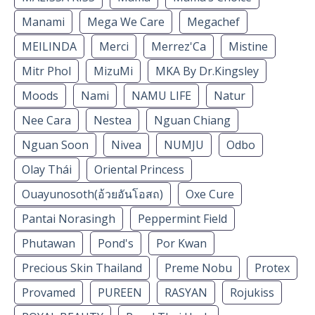
Manami
Mega We Care
Megachef
MEILINDA
Merci
Merrez'Ca
Mistine
Mitr Phol
MizuMi
MKA By Dr.Kingsley
Moods
Nami
NAMU LIFE
Natur
Nee Cara
Nestea
Nguan Chiang
Nguan Soon
Nivea
NUMJU
Odbo
Olay Thái
Oriental Princess
Ouayunosoth(อ้วยอันโอสถ)
Oxe Cure
Pantai Norasingh
Peppermint Field
Phutawan
Pond's
Por Kwan
Precious Skin Thailand
Preme Nobu
Protex
Provamed
PUREEN
RASYAN
Rojukiss