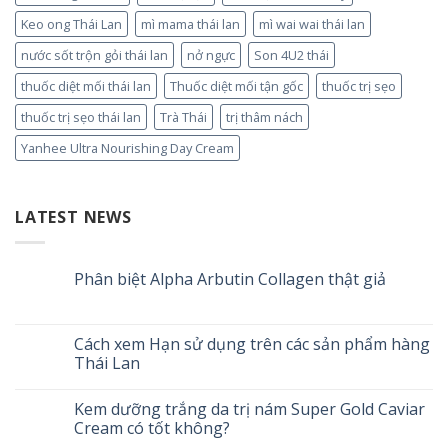
Keo ong Thái Lan
mì mama thái lan
mì wai wai thái lan
nước sốt trộn gỏi thái lan
nở ngực
Son 4U2 thái
thuốc diệt mối thái lan
Thuốc diệt mối tận gốc
thuốc trị sẹo
thuốc trị sẹo thái lan
Trà Thái
trị thâm nách
Yanhee Ultra Nourishing Day Cream
LATEST NEWS
Phân biệt Alpha Arbutin Collagen thật giả
Cách xem Hạn sử dụng trên các sản phẩm hàng
Thái Lan
Kem dưỡng trắng da trị nám Super Gold Caviar
Cream có tốt không?