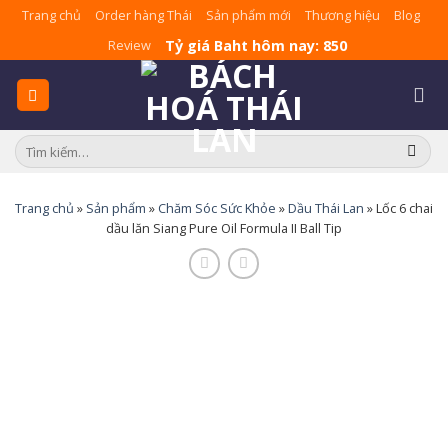
Skip
Trang chủ
Order hàng Thái
Sản phẩm mới
Thương hiệu
Blog
to
Tỷ giá Baht hôm nay: 850
Review
content
Tìm
kiếm:
Trang chủ
»
Sản phẩm
»
Chăm Sóc Sức Khỏe
»
Dầu Thái Lan
»
Lốc 6 chai
dầu lăn Siang Pure Oil Formula II Ball Tip