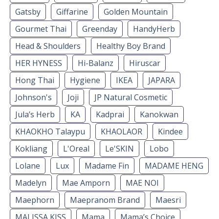
Gatsby
Giffarine
Golden Mountain
Gourmet Thai
Greenday
HandyHerb
Head & Shoulders
Healthy Boy Brand
HER HYNESS
Hi-Balanz
Hiruscar
Hong Thai
Hygiene
IKEA
JAPARA
Johnson's
Joji
JP Natural Cosmetic
Jula’s Herb
KA
Kadprai
Kanokwan
KHAOKHO Talaypu
KHAOLAOR
Kindee
Kokliang
L'Oreal
Le'SKIN
Lobo
Lolane
Lux
Madame Fin
MADAME HENG
Madelyn
Mae Amporn
MAE NOI
Maephorn
Maepranom Brand
Maesri
MALISSA KISS
Mama
Mama’s Choice