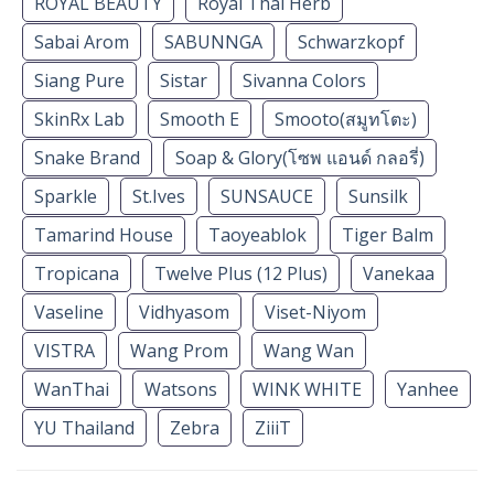
ROYAL BEAUTY
Royal Thai Herb
Sabai Arom
SABUNNGA
Schwarzkopf
Siang Pure
Sistar
Sivanna Colors
SkinRx Lab
Smooth E
Smooto(สมูทโตะ)
Snake Brand
Soap & Glory(โซพ แอนด์ กลอรี่)
Sparkle
St.Ives
SUNSAUCE
Sunsilk
Tamarind House
Taoyeablok
Tiger Balm
Tropicana
Twelve Plus (12 Plus)
Vanekaa
Vaseline
Vidhyasom
Viset-Niyom
VISTRA
Wang Prom
Wang Wan
WanThai
Watsons
WINK WHITE
Yanhee
YU Thailand
Zebra
ZiiiT