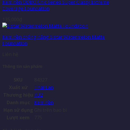
Kem nền ODBO Chic Series Super Classy Extreme
Coverage Foundation
135,000
₫
Kem nền chống nắng Sistar Watermelon Matte
Foundation
Liên hệ
Thông tin sản phẩm
SKU
84327
Xuất xứ
Thái Lan
Thương hiệu
4U2
Danh mục
Kem nền
Hạn sử dụng
Ghi trên bao bì
Lượt xem
775