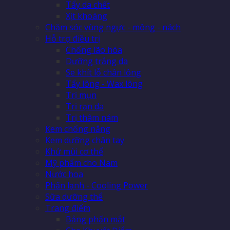
Tẩy da chết
Xịt khoáng
Chăm sóc vùng ngực - mông - nách
Hỗ trợ điều trị
Chống lão hóa
Dưỡng trắng da
Se khít lỗ chân lông
Tẩy lông - Wax lông
Trị mụn
Trị rạn da
Trị thâm nám
Kem chống nắng
Kem dưỡng chân tay
Khử mùi cơ thể
Mỹ phẩm cho Nam
Nước hoa
Phấn lạnh - Cooling Power
Sữa dưỡng thể
Trang điểm
Bảng phấn mắt