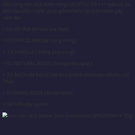
Sẵn sàng làm đẹp dưới nắng với SPF50 PA +++ bảo vệ da
khỏi tia UVA / UVB,
giúp giảm thiểu nguyên nhân gây
nám da.
Có 6 sắc thái để bạn lựa chọn:
+ 01 PORCELAIN (da trắng hồng)
+ 1.5 VANILLA ( trắng pha vàng)
+ 02 NATURAL BEIGE ( trắng pha vàng )
+ 2.5 MEDIUM BEIGE (da trung bình phù hợp với phụ nữ
Thái)
+ 03 WARM BEIGE (da hai tone)
+ 04 TAN (da ngăm)