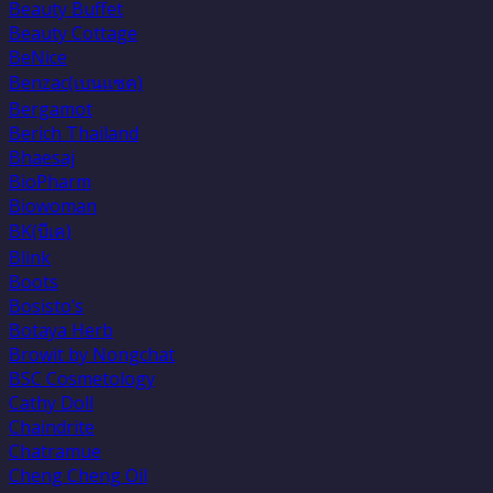
Beauty Buffet
Beauty Cottage
BeNice
Benzac(เบนเเซค)
Bergamot
Berich Thailand
Bhaesaj
BioPharm
Biowoman
BK(บีเค)
Blink
Boots
Bosisto’s
Botaya Herb
Browit by Nongchat
BSC Cosmetology
Cathy Doll
Chaindrite
Chatramue
Cheng Cheng Oil