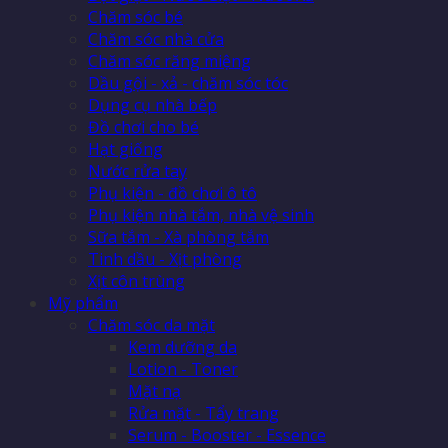
Chăm sóc bé
Chăm sóc nhà cửa
Chăm sóc răng miệng
Dầu gội - xả - chăm sóc tóc
Dụng cụ nhà bếp
Đồ chơi cho bé
Hạt giống
Nước rửa tay
Phụ kiện - đồ chơi ô tô
Phụ kiện nhà tắm, nhà vệ sinh
Sữa tắm - Xà phòng tắm
Tinh dầu - Xịt phòng
Xịt côn trùng
Mỹ phẩm
Chăm sóc da mặt
Kem dưỡng da
Lotion - Toner
Mặt nạ
Rửa mặt - Tẩy trang
Serum - Booster - Essence