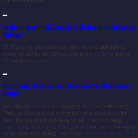
Câu hỏi thường gặp
Order hàng Thái Lan có phải thanh toán trước
không?
Có. Tùy từng sản phẩm hoặc đơn hàng từ
500.000
thì
chúng tôi sẽ yêu cầu đặt cọc. Quý khách vui lòng liên hệ
để biết thêm chi tiết.
Đặt hàng Thái Lan sau bao lâu thì nhận được
hàng?
Mô hình kinh doanh của chúng tôi là nhận Order hàng
Thái Lan. Chúng tôi sẽ không trữ hàng sẵn ở kho Việt
Nam. Khi quý khách đặt hàng và xác nhận đơn hàng
thành công thì hàng sẽ được gửi từ Thái Lan về vào
ngày
15 và ngày cuối tháng
.Tính từ lúc hàng được gửi từ Thái