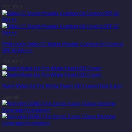
160,000
₫
Phấn nước Odbo CC Matte Powder Cushion Oil Control
SPF 50 PA+++
210,000
₫
Nami Make Up Pro White Peach DD Cream (hộp 6 gói)
Liên hệ