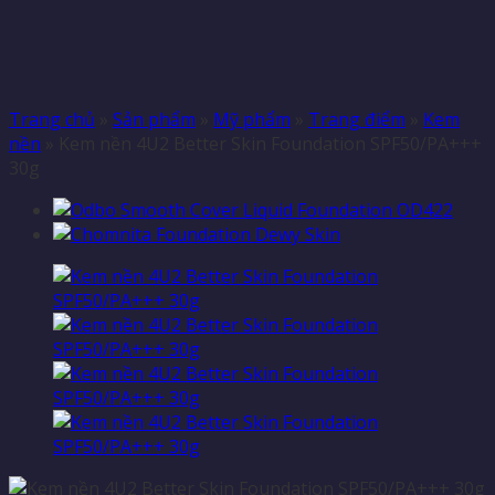
Trang chủ
»
Sản phẩm
»
Mỹ phẩm
»
Trang điểm
»
Kem
nền
»
Kem nền 4U2 Better Skin Foundation SPF50/PA+++
30g