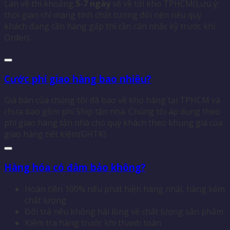
Lan về thì khoảng
5-7 ngày
sẽ về tới kho TPHCM(Lưu ý:
thời gian chỉ mang tính chất tương đối nên nếu quý
khách đang cần hàng gấp thì cần cân nhắc kỹ trước khi
Order).
Cước phí giao hàng bao nhiêu?
Giá bán của chúng tôi đã bao về kho hàng tại TPHCM và
chưa bao gồm phí Ship tận nhà. Chúng tôi áp dụng theo
phí giao hàng tận nhà cho quý khách theo khung giá của
giao hàng tiết kiệm(GHTK)
Hàng hóa có đảm bảo không?
Hoàn tiền 100% nếu phát hiện hàng nhái, hàng kém
chất lượng
Đổi trả nếu không hài lòng về chất lượng sản phẩm
Kiểm tra hàng trước khi thanh toán