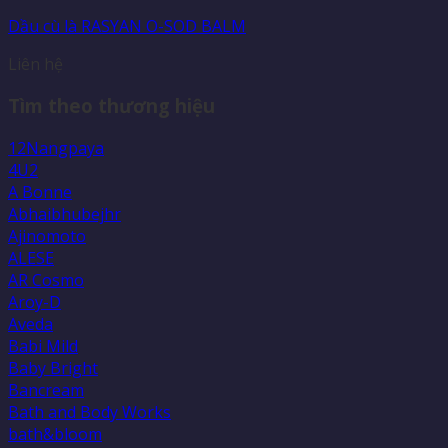
Dầu cù là RASYAN O-SOD BALM
Liên hệ
Tìm theo thương hiệu
12Nangpaya
4U2
A Bonne
Abhaibhubejhr
Ajinomoto
ALESE
AR Cosmo
Aroy-D
Aveda
Babi Mild
Baby Bright
Bancream
Bath and Body Works
bath&bloom