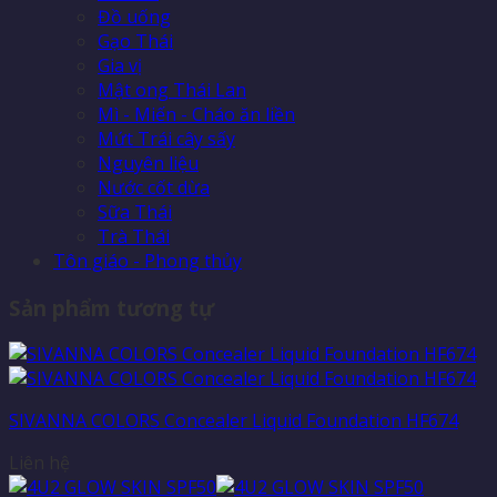
Đồ uống
Gạo Thái
Gia vị
Mật ong Thái Lan
Mì - Miến - Cháo ăn liền
Mứt Trái cây sấy
Nguyên liệu
Nước cốt dừa
Sữa Thái
Trà Thái
Tôn giáo - Phong thủy
Sản phẩm tương tự
SIVANNA COLORS Concealer Liquid Foundation HF674
Liên hệ