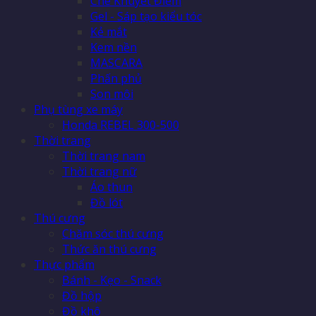
Che Khuyết Điểm
Gel - Sáp tạo kiểu tóc
Kẻ mắt
Kem nền
MASCARA
Phấn phủ
Son môi
Phụ tùng xe máy
Honda REBEL 300-500
Thời trang
Thời trang nam
Thời trang nữ
Áo thun
Đồ lót
Thú cưng
Chăm sóc thú cưng
Thức ăn thú cưng
Thực phẩm
Bánh - Kẹo - Snack
Đồ hộp
Đồ khô