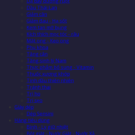
Dạ dày đường ruột
Dầu Thái Lan
Giảm cân
Giảm đau - Hạ sốt
Kem tan mỡ bụng
Kích thích mọc tóc - râu
Mật ong - Keo ong
Phụ khoa
Tăng cân
Tăng sinh lý Nam
Thực phẩm bổ sung - Vitamin
Thuốc xương khớp
Tinh dầu thiên nhiên
Tránh thai
Trị ho
Trị sẹo
Giày dép
Dép Sensini
Hàng tiêu dùng
Bình - Ly giữ nhiệt
Bột giặt - Nước Giặt - Nước Xả