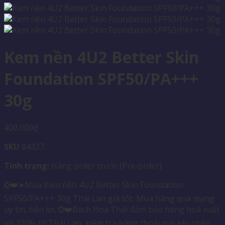
Kem nền 4U2 Better Skin
Foundation SPF50/PA+++
30g
400,000
₫
SKU
84327
Tình trạng:
Hàng order trước (Pre-order)
❎❤️➤Mua Kem nền 4U2 Better Skin Foundation
SPF50/PA+++ 30g Thái Lan giá tốt. Mua hàng qua mạng
uy tín, tiện lợi. ❎❤️Bách Hoá Thái đảm bảo hàng hoá xuất
xứ 100% từ Thái Lan, kiểm tra hàng thoải mái khi nhận.