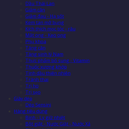
Dầu Thái Lan
Giảm cân
Giảm đau - Hạ sốt
Kem tan mỡ bụng
Kích thích mọc tóc - râu
Mật ong - Keo ong
Phụ khoa
Tăng cân
Tăng sinh lý Nam
Thực phẩm bổ sung - Vitamin
Thuốc xương khớp
Tinh dầu thiên nhiên
Tránh thai
Trị ho
Trị sẹo
Giày dép
Dép Sensini
Hàng tiêu dùng
Bình - Ly giữ nhiệt
Bột giặt - Nước Giặt - Nước Xả