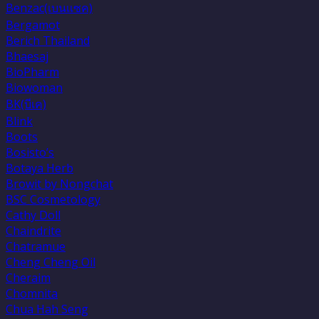
Benzac(เบนเเซค)
Bergamot
Berich Thailand
Bhaesaj
BioPharm
Biowoman
BK(บีเค)
Blink
Boots
Bosisto’s
Botaya Herb
Browit by Nongchat
BSC Cosmetology
Cathy Doll
Chaindrite
Chatramue
Cheng Cheng Oil
Cheraim
Chomnita
Chua Hah Seng