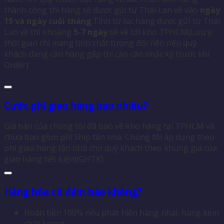
thành công thì hàng sẽ được gửi từ Thái Lan về vào
ngày
15 và ngày cuối tháng
.Tính từ lúc hàng được gửi từ Thái
Lan về thì khoảng
5-7 ngày
sẽ về tới kho TPHCM(Lưu ý:
thời gian chỉ mang tính chất tương đối nên nếu quý
khách đang cần hàng gấp thì cần cân nhắc kỹ trước khi
Order).
Cước phí giao hàng bao nhiêu?
Giá bán của chúng tôi đã bao về kho hàng tại TPHCM và
chưa bao gồm phí Ship tận nhà. Chúng tôi áp dụng theo
phí giao hàng tận nhà cho quý khách theo khung giá của
giao hàng tiết kiệm(GHTK)
Hàng hóa có đảm bảo không?
Hoàn tiền 100% nếu phát hiện hàng nhái, hàng kém
chất lượng