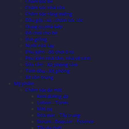
Chăm sóc bé
Chăm sóc nhà cửa
Chăm sóc răng miệng
Dầu gội - xả - chăm sóc tóc
Dụng cụ nhà bếp
Đồ chơi cho bé
Hạt giống
Nước rửa tay
Phụ kiện - đồ chơi ô tô
Phụ kiện nhà tắm, nhà vệ sinh
Sữa tắm - Xà phòng tắm
Tinh dầu - Xịt phòng
Xịt côn trùng
Mỹ phẩm
Chăm sóc da mặt
Kem dưỡng da
Lotion - Toner
Mặt nạ
Rửa mặt - Tẩy trang
Serum - Booster - Essence
Tẩy da chết