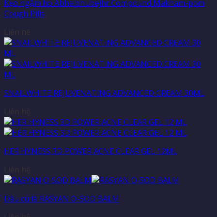
Kẹo ngậm ho Abhaibhubejhr Compound Makham-pom
Cough Pills
Liên hệ
SNAILWHITE REJUVENATING ADVANCED CREAM 30ML
Liên hệ
HER HYNESS 3D POWER ACNE CLEAR GEL 12ML
Liên hệ
Dầu cù là RASYAN O-SOD BALM
Liên hệ