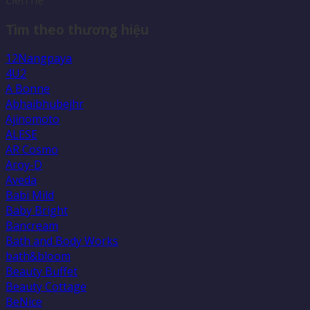
Tìm theo thương hiệu
12Nangpaya
4U2
A Bonne
Abhaibhubejhr
Ajinomoto
ALESE
AR Cosmo
Aroy-D
Aveda
Babi Mild
Baby Bright
Bancream
Bath and Body Works
bath&bloom
Beauty Buffet
Beauty Cottage
BeNice