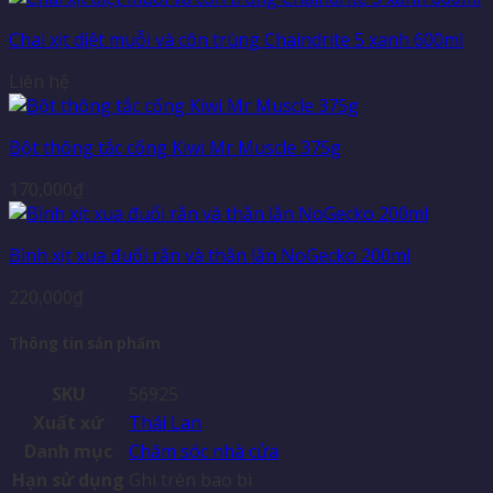
Chai xịt diệt muỗi và côn trùng Chaindrite 5 xanh 600ml
Liên hệ
Bột thông tắc cống Kiwi Mr Muscle 375g
170,000
₫
Bình xịt xua đuổi rắn và thằn lằn NoGecko 200ml
220,000
₫
Thông tin sản phẩm
SKU
56925
Xuất xứ
Thái Lan
Danh mục
Chăm sóc nhà cửa
Hạn sử dụng
Ghi trên bao bì