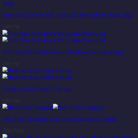
Chai thuốc xịt diệt mối Thái Lan CHAINDRITE Foam 250g
Liên hệ
Tinh Dầu YU Quality Aroma Oil (dùng cho máy xông)
Liên hệ
Thuốc xịt đuổi chuột Thái Lan
Liên hệ
Nến Thơm Tealight (hộp 10 nến) Scented Candles
100,000
₫