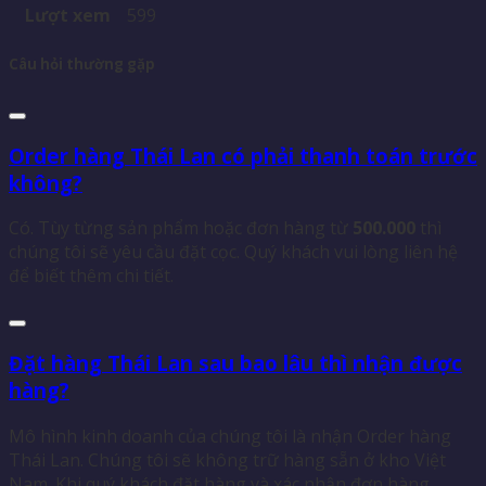
Lượt xem
599
Câu hỏi thường gặp
Order hàng Thái Lan có phải thanh toán trước
không?
Có. Tùy từng sản phẩm hoặc đơn hàng từ
500.000
thì
chúng tôi sẽ yêu cầu đặt cọc. Quý khách vui lòng liên hệ
để biết thêm chi tiết.
Đặt hàng Thái Lan sau bao lâu thì nhận được
hàng?
Mô hình kinh doanh của chúng tôi là nhận Order hàng
Thái Lan. Chúng tôi sẽ không trữ hàng sẵn ở kho Việt
Nam. Khi quý khách đặt hàng và xác nhận đơn hàng