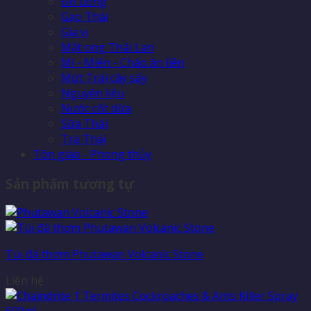
Đồ uống
Gạo Thái
Gia vị
Mật ong Thái Lan
Mì - Miến - Cháo ăn liền
Mứt Trái cây sấy
Nguyên liệu
Nước cốt dừa
Sữa Thái
Trà Thái
Tôn giáo - Phong thủy
Sản phẩm tương tự
Túi đá thơm Phutawan Volcanic Stone
Liên hệ