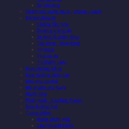
Xịt khoáng
Chăm sóc vùng ngực - mông - nách
Hỗ trợ điều trị
Chống lão hóa
Dưỡng trắng da
Se khít lỗ chân lông
Tẩy lông - Wax lông
Trị mụn
Trị rạn da
Trị thâm nám
Kem chống nắng
Kem dưỡng chân tay
Khử mùi cơ thể
Mỹ phẩm cho Nam
Nước hoa
Phấn lạnh - Cooling Power
Sữa dưỡng thể
Trang điểm
Bảng phấn mắt
Che Khuyết Điểm