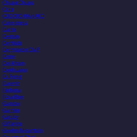
Chupa Chups
Citra
COCORO HANAKO
Cute press
Darlie
Deesay
Dentiste
Dermapon DMP
Dnee
Doi kham
Dokbuaku
Dr.Pong
Eucerin
Farbera
Fora Bee
Gambol
Garnier
Gatsby
Giffarine
Golden Mountain