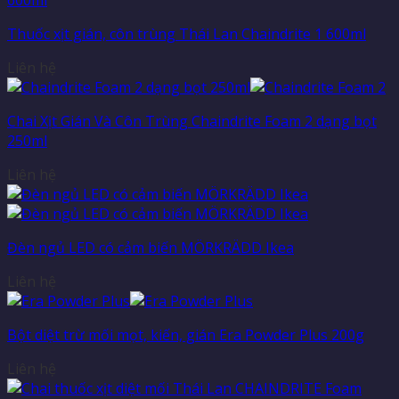
Thuốc xịt gián, côn trùng Thái Lan Chaindrite 1 600ml
Liên hệ
Chai Xịt Gián Và Côn Trùng Chaindrite Foam 2 dạng bọt
250ml
Liên hệ
Đèn ngủ LED có cảm biến MÖRKRÄDD Ikea
Liên hệ
Bột diệt trừ mối mọt, kiến, gián Era Powder Plus 200g
Liên hệ