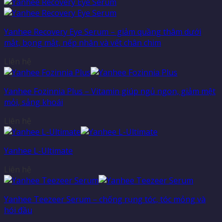
Yanhee Recovery Eye Serum – giảm quầng thâm dưới
mắt, bọng mắt, nếp nhăn và vết chân chim
Liên hệ
Yanhee Fozinnia Plus – Vitamin giúp ngủ ngon, giảm mệt
mỏi, sảng khoái
Liên hệ
Yanhee L-Ultimate
Liên hệ
Yanhee Teezeer Serum – chống rụng tóc, tóc mỏng và
hói đầu