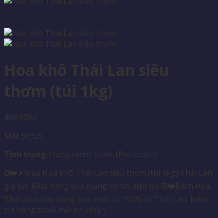
Hoa khô Thái Lan siêu
thơm (túi 1kg)
480,000
₫
SKU
56925
Tình trạng:
Hàng order trước (Pre-order)
❎❤️➤Mua Hoa khô Thái Lan siêu thơm (túi 1kg) Thái Lan
giá tốt. Mua hàng qua mạng uy tín, tiện lợi. ❎❤️Bách Hoá
Thái đảm bảo hàng hoá xuất xứ 100% từ Thái Lan, kiểm
tra hàng thoải mái khi nhận.