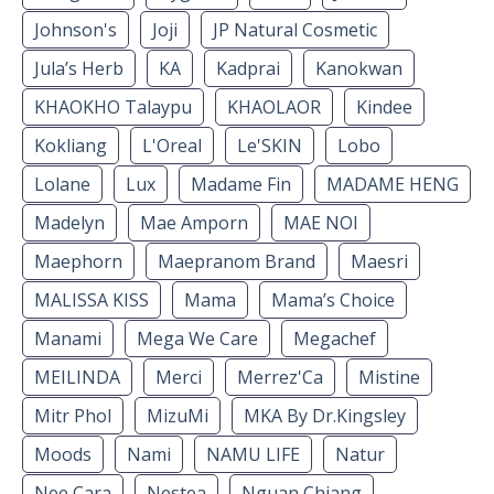
Johnson's
Joji
JP Natural Cosmetic
Jula’s Herb
KA
Kadprai
Kanokwan
KHAOKHO Talaypu
KHAOLAOR
Kindee
Kokliang
L'Oreal
Le'SKIN
Lobo
Lolane
Lux
Madame Fin
MADAME HENG
Madelyn
Mae Amporn
MAE NOI
Maephorn
Maepranom Brand
Maesri
MALISSA KISS
Mama
Mama’s Choice
Manami
Mega We Care
Megachef
MEILINDA
Merci
Merrez'Ca
Mistine
Mitr Phol
MizuMi
MKA By Dr.Kingsley
Moods
Nami
NAMU LIFE
Natur
Nee Cara
Nestea
Nguan Chiang