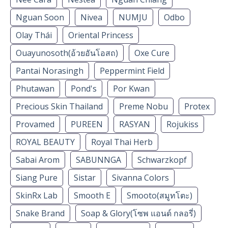
Nguan Soon
Nivea
NUMJU
Odbo
Olay Thái
Oriental Princess
Ouayunosoth(อ้วยอันโอสถ)
Oxe Cure
Pantai Norasingh
Peppermint Field
Phutawan
Pond's
Por Kwan
Precious Skin Thailand
Preme Nobu
Protex
Provamed
PUREEN
RASYAN
Rojukiss
ROYAL BEAUTY
Royal Thai Herb
Sabai Arom
SABUNNGA
Schwarzkopf
Siang Pure
Sistar
Sivanna Colors
SkinRx Lab
Smooth E
Smooto(สมูทโตะ)
Snake Brand
Soap & Glory(โซพ แอนด์ กลอรี่)