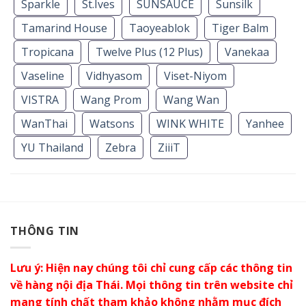
Sparkle
St.Ives
SUNSAUCE
Sunsilk
Tamarind House
Taoyeablok
Tiger Balm
Tropicana
Twelve Plus (12 Plus)
Vanekaa
Vaseline
Vidhyasom
Viset-Niyom
VISTRA
Wang Prom
Wang Wan
WanThai
Watsons
WINK WHITE
Yanhee
YU Thailand
Zebra
ZiiiT
THÔNG TIN
Lưu ý: Hiện nay chúng tôi chỉ cung cấp các thông tin
về hàng nội địa Thái. Mọi thông tin trên website chỉ
mang tính chất tham khảo không nhằm mục đích