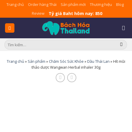
Skip
Trang chủ
Order hàng Thái
Sản phẩm mới
Thương hiệu
Blog
to
Tỷ giá Baht hôm nay: 850
Review
content
Tìm
kiếm:
Trang chủ
»
Sản phẩm
»
Chăm Sóc Sức Khỏe
»
Dầu Thái Lan
»
Hít mũi
thảo dược Wangwan Herbal inhaler 30g