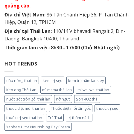
quảng cáo.
Địa chỉ Việt Nam:
86 Tân Chánh Hiệp 36, P. Tân Chánh
Hiệp, Quận 12, TPHCM
Địa chỉ tại Thái Lan:
110/14 Vibhavadi Rangsit 2, Din-
Daeng, Bangkok 10400, Thailand
Thời gian làm việc: 8h30 - 17h00 (Chủ Nhật nghỉ)
HOT TRENDS
dầu nóng thái lan
kem trị sẹo
kem trị thâm lansley
Keo ong Thái Lan
mì mama thái lan
mì wai wai thái lan
nước sốt trộn gỏi thái lan
nở ngực
Son 4U2 thái
thuốc diệt mối thái lan
Thuốc diệt mối tận gốc
thuốc trị sẹo
thuốc trị sẹo thái lan
Trà Thái
trị thâm nách
Yanhee Ultra Nourishing Day Cream