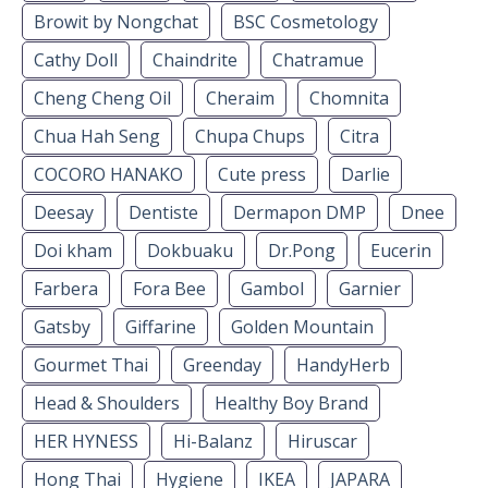
Browit by Nongchat
BSC Cosmetology
Cathy Doll
Chaindrite
Chatramue
Cheng Cheng Oil
Cheraim
Chomnita
Chua Hah Seng
Chupa Chups
Citra
COCORO HANAKO
Cute press
Darlie
Deesay
Dentiste
Dermapon DMP
Dnee
Doi kham
Dokbuaku
Dr.Pong
Eucerin
Farbera
Fora Bee
Gambol
Garnier
Gatsby
Giffarine
Golden Mountain
Gourmet Thai
Greenday
HandyHerb
Head & Shoulders
Healthy Boy Brand
HER HYNESS
Hi-Balanz
Hiruscar
Hong Thai
Hygiene
IKEA
JAPARA