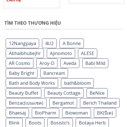
TÌM THEO THƯƠNG HIỆU
12Nangpaya
4U2
A Bonne
Abhaibhubejhr
Ajinomoto
ALESE
AR Cosmo
Aroy-D
Aveda
Babi Mild
Baby Bright
Bancream
Bath and Body Works
bath&bloom
Beauty Buffet
Beauty Cottage
BeNice
Benzac(เบนเเซค)
Bergamot
Berich Thailand
Bhaesaj
BioPharm
Biowoman
BK(บีเค)
Blink
Boots
Bosisto’s
Botaya Herb