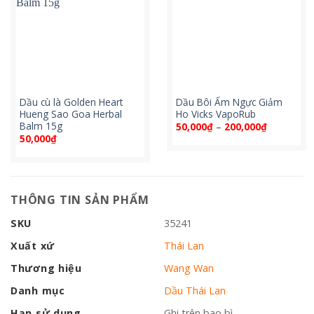
Dầu cù là Golden Heart
Dầu Bôi Ấm Ngực Giảm
Hueng Sao Goa Herbal
Ho Vicks VapoRub
Balm 15g
Khoảng
50,000
₫
–
200,000
₫
giá:
50,000
₫
từ
50,000₫
đến
200,000₫
THÔNG TIN SẢN PHẨM
SKU
35241
Xuất xứ
Thái Lan
Thương hiệu
Wang Wan
Danh mục
Dầu Thái Lan
Hạn sử dụng
Ghi trên bao bì