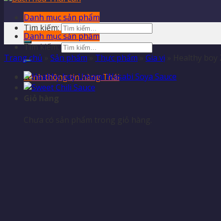
Danh mục sản phẩm
Tìm kiếm:
Danh mục sản phẩm
Tìm kiếm:
Trang chủ
»
Sản phẩm
»
Thực phẩm
»
Gia vị
»
Healthy boy 
Kênh thông tin hàng Thái
Giỏ hàng
Chưa có sản phẩm trong giỏ hàng.