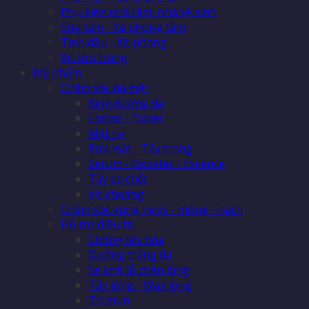
Phụ kiện nhà tắm, nhà vệ sinh
Sữa tắm - Xà phòng tắm
Tinh dầu - Xịt phòng
Xịt côn trùng
Mỹ phẩm
Chăm sóc da mặt
Kem dưỡng da
Lotion - Toner
Mặt nạ
Rửa mặt - Tẩy trang
Serum - Booster - Essence
Tẩy da chết
Xịt khoáng
Chăm sóc vùng ngực - mông - nách
Hỗ trợ điều trị
Chống lão hóa
Dưỡng trắng da
Se khít lỗ chân lông
Tẩy lông - Wax lông
Trị mụn