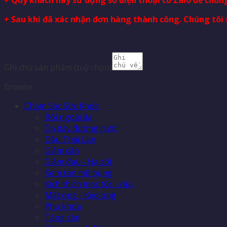
+ Sau khi đã xác nhận đơn hàng thành công. Chúng tôi 
Ghi chú sản phẩm
(tuỳ chọn)
Browse
Chăm Sóc Sức Khỏe
Bôi ngoài da
Dạ dày đường ruột
Dầu Thái Lan
Giảm cân
Giảm đau - Hạ sốt
Kem tan mỡ bụng
Kích thích mọc tóc - râu
Mật ong - Keo ong
Phụ khoa
Tăng cân