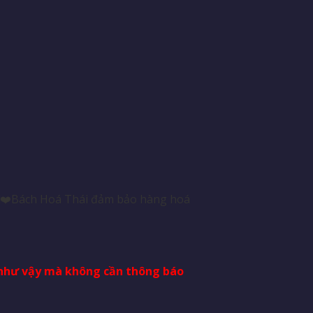
. ❎❤️Bách Hoá Thái đảm bảo hàng hoá
i như vậy mà không cần thông báo