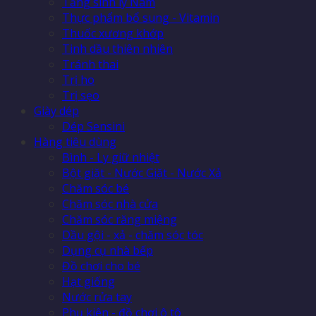
Tăng sinh lý Nam
Thực phẩm bổ sung - Vitamin
Thuốc xương khớp
Tinh dầu thiên nhiên
Tránh thai
Trị ho
Trị sẹo
Giày dép
Dép Sensini
Hàng tiêu dùng
Bình - Ly giữ nhiệt
Bột giặt - Nước Giặt - Nước Xả
Chăm sóc bé
Chăm sóc nhà cửa
Chăm sóc răng miệng
Dầu gội - xả - chăm sóc tóc
Dụng cụ nhà bếp
Đồ chơi cho bé
Hạt giống
Nước rửa tay
Phụ kiện - đồ chơi ô tô