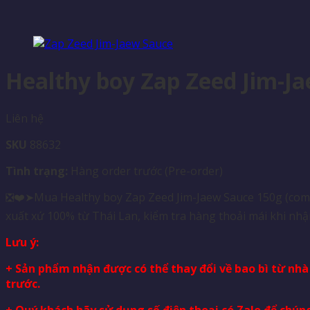
Healthy boy Zap Zeed Jim-J
Liên hệ
SKU
88632
Tình trạng:
Hàng order trước (Pre-order)
❎❤️➤Mua Healthy boy Zap Zeed Jim-Jaew Sauce 150g (combo
xuất xứ 100% từ Thái Lan, kiểm tra hàng thoải mái khi nhậ
Lưu ý:
+ Sản phẩm nhận được có thể thay đổi về bao bì từ nh
trước.
+ Quý khách hãy sử dụng số điện thoại có Zalo để chúng