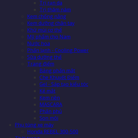
Trị rạn da
Trị thâm nám
Kem chống nắng
Kem dưỡng chân tay
Khử mùi cơ thể
Mỹ phẩm cho Nam
Nước hoa
Phấn lạnh - Cooling Power
Sữa dưỡng thể
Trang điểm
Bảng phấn mắt
Che Khuyết Điểm
Gel - Sáp tạo kiểu tóc
Kẻ mắt
Kem nền
MASCARA
Phấn phủ
Son môi
Phụ tùng xe máy
Honda REBEL 300-500