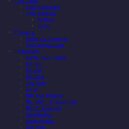
Thời trang
Thời trang nam
Thời trang nữ
Áo thun
Đồ lót
Thú cưng
Chăm sóc thú cưng
Thức ăn thú cưng
Thực phẩm
Bánh - Kẹo - Snack
Đồ hộp
Đồ khô
Đồ uống
Gạo Thái
Gia vị
Mật ong Thái Lan
Mì - Miến - Cháo ăn liền
Mứt Trái cây sấy
Nguyên liệu
Nước cốt dừa
Sữa Thái