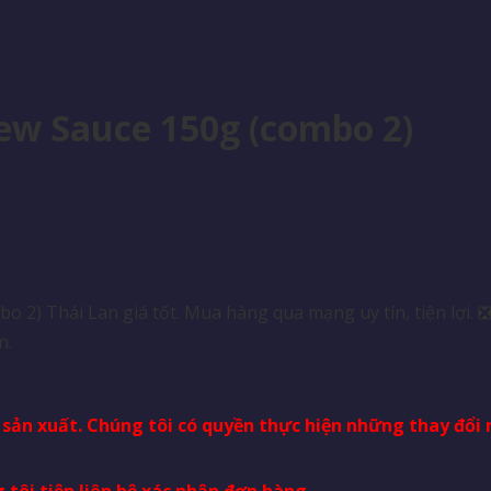
aew Sauce 150g (combo 2)
 2) Thái Lan giá tốt. Mua hàng qua mạng uy tín, tiện lợi
n.
à sản xuất. Chúng tôi có quyền thực hiện những thay đổ
 tôi tiện liên hệ xác nhận đơn hàng.