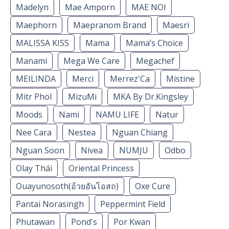
Madelyn
Mae Amporn
MAE NOI
Maephorn
Maepranom Brand
Maesri
MALISSA KISS
Mama
Mama’s Choice
Manami
Mega We Care
Megachef
MEILINDA
Merci
Merrez'Ca
Mistine
Mitr Phol
MizuMi
MKA By Dr.Kingsley
Moods
Nami
NAMU LIFE
Natur
Nee Cara
Nestea
Nguan Chiang
Nguan Soon
Nivea
NUMJU
Odbo
Olay Thái
Oriental Princess
Ouayunosoth(อ้วยอันโอสถ)
Oxe Cure
Pantai Norasingh
Peppermint Field
Phutawan
Pond's
Por Kwan