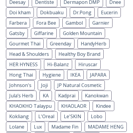
Deesay
Dentiste
Dermapon DMP
Dnee
Doi kham
Dokbuaku
Dr.Pong
Eucerin
Farbera
Fora Bee
Gambol
Garnier
Gatsby
Giffarine
Golden Mountain
Gourmet Thai
Greenday
HandyHerb
Head & Shoulders
Healthy Boy Brand
HER HYNESS
Hi-Balanz
Hiruscar
Hong Thai
Hygiene
IKEA
JAPARA
Johnson's
Joji
JP Natural Cosmetic
Jula’s Herb
KA
Kadprai
Kanokwan
KHAOKHO Talaypu
KHAOLAOR
Kindee
Kokliang
L'Oreal
Le'SKIN
Lobo
Lolane
Lux
Madame Fin
MADAME HENG