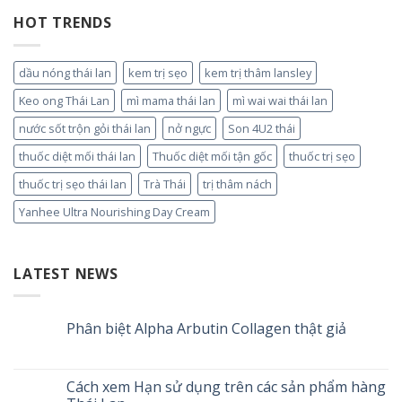
HOT TRENDS
dầu nóng thái lan
kem trị sẹo
kem trị thâm lansley
Keo ong Thái Lan
mì mama thái lan
mì wai wai thái lan
nước sốt trộn gỏi thái lan
nở ngực
Son 4U2 thái
thuốc diệt mối thái lan
Thuốc diệt mối tận gốc
thuốc trị sẹo
thuốc trị sẹo thái lan
Trà Thái
trị thâm nách
Yanhee Ultra Nourishing Day Cream
LATEST NEWS
Phân biệt Alpha Arbutin Collagen thật giả
Cách xem Hạn sử dụng trên các sản phẩm hàng