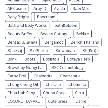
AR Cosmo
Aroy-D
Aveda
Babi Mild
Baby Bright
Bancream
Bath and Body Works
bath&bloom
Beauty Buffet
Beauty Cottage
BeNice
Benzac(เบนเเซค)
Bergamot
Berich Thailand
Bhaesaj
BioPharm
Biowoman
BK(บีเค)
Blink
Boots
Bosisto’s
Botaya Herb
Browit by Nongchat
BSC Cosmetology
Cathy Doll
Chaindrite
Chatramue
Cheng Cheng Oil
Cheraim
Chomnita
Chua Hah Seng
Chupa Chups
Citra
COCORO HANAKO
Cute press
Darlie