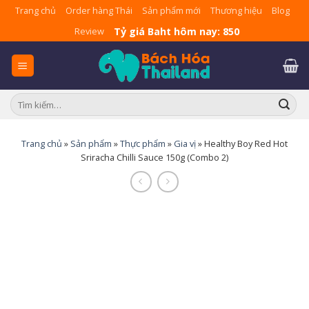
Skip
Trang chủ
Order hàng Thái
Sản phẩm mới
Thương hiệu
Blog
to
Tỷ giá Baht hôm nay: 850
Review
content
Tìm
kiếm:
Trang chủ
»
Sản phẩm
»
Thực phẩm
»
Gia vị
»
Healthy Boy Red Hot
Sriracha Chilli Sauce 150g (Combo 2)