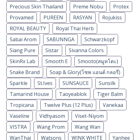
Precious Skin Thailand
Preme Nobu
Protex
Provamed
PUREEN
RASYAN
Rojukiss
ROYAL BEAUTY
Royal Thai Herb
Sabai Arom
SABUNNGA
Schwarzkopf
Siang Pure
Sistar
Sivanna Colors
SkinRx Lab
Smooth E
Smooto(สมูทโตะ)
Snake Brand
Soap & Glory(โซพ แอนด์ กลอรี่)
Sparkle
St.Ives
SUNSAUCE
Sunsilk
Tamarind House
Taoyeablok
Tiger Balm
Tropicana
Twelve Plus (12 Plus)
Vanekaa
Vaseline
Vidhyasom
Viset-Niyom
VISTRA
Wang Prom
Wang Wan
WanThai
Watsons
WINK WHITE
Yanhee