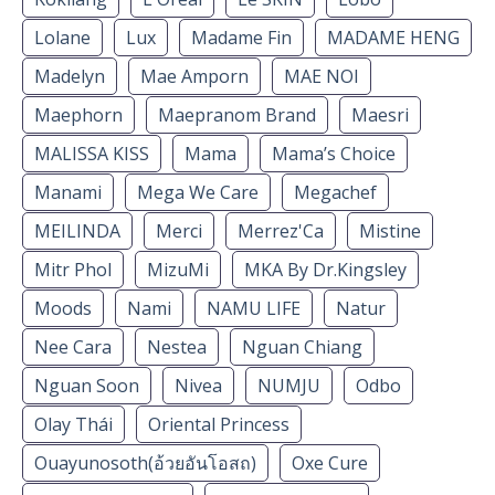
Lolane
Lux
Madame Fin
MADAME HENG
Madelyn
Mae Amporn
MAE NOI
Maephorn
Maepranom Brand
Maesri
MALISSA KISS
Mama
Mama’s Choice
Manami
Mega We Care
Megachef
MEILINDA
Merci
Merrez'Ca
Mistine
Mitr Phol
MizuMi
MKA By Dr.Kingsley
Moods
Nami
NAMU LIFE
Natur
Nee Cara
Nestea
Nguan Chiang
Nguan Soon
Nivea
NUMJU
Odbo
Olay Thái
Oriental Princess
Ouayunosoth(อ้วยอันโอสถ)
Oxe Cure