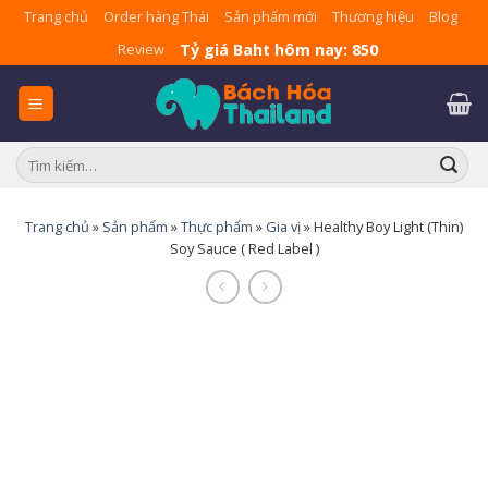
Skip
Trang chủ
Order hàng Thái
Sản phẩm mới
Thương hiệu
Blog
to
Tỷ giá Baht hôm nay: 850
Review
content
Tìm
kiếm:
Trang chủ
»
Sản phẩm
»
Thực phẩm
»
Gia vị
»
Healthy Boy Light (Thin)
Soy Sauce ( Red Label )