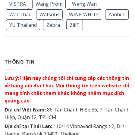
VISTRA
Wang Prom
Wang Wan
WanThai
Watsons
WINK WHITE
Yanhee
YU Thailand
Zebra
ZiiiT
THÔNG TIN
Lưu ý: Hiện nay chúng tôi chỉ cung cấp các thông tin
về hàng nội địa Thái. Mọi thông tin trên website chỉ
mang tính chất tham khảo không nhằm mục đích
quảng cáo.
Địa chỉ Việt Nam:
86 Tân Chánh Hiệp 36, P. Tân Chánh
Hiệp, Quận 12, TPHCM
Địa chỉ tại Thái Lan:
110/14 Vibhavadi Rangsit 2, Din-
Daeng, Bangkok 10400, Thailand