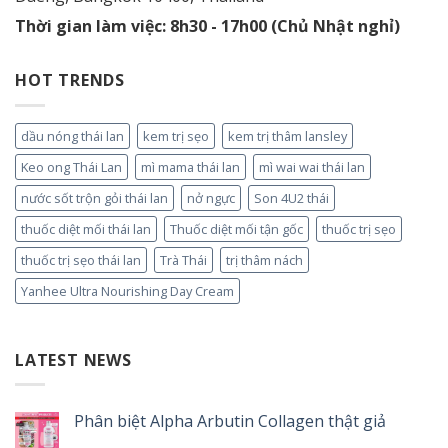
Thời gian làm việc: 8h30 - 17h00 (Chủ Nhật nghỉ)
HOT TRENDS
dầu nóng thái lan
kem trị sẹo
kem trị thâm lansley
Keo ong Thái Lan
mì mama thái lan
mì wai wai thái lan
nước sốt trộn gỏi thái lan
nở ngực
Son 4U2 thái
thuốc diệt mối thái lan
Thuốc diệt mối tận gốc
thuốc trị sẹo
thuốc trị sẹo thái lan
Trà Thái
trị thâm nách
Yanhee Ultra Nourishing Day Cream
LATEST NEWS
Phân biệt Alpha Arbutin Collagen thật giả