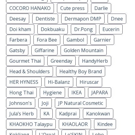
COCORO HANAKO
Cute press
Darlie
Deesay
Dentiste
Dermapon DMP
Dnee
Doi kham
Dokbuaku
Dr.Pong
Eucerin
Farbera
Fora Bee
Gambol
Garnier
Gatsby
Giffarine
Golden Mountain
Gourmet Thai
Greenday
HandyHerb
Head & Shoulders
Healthy Boy Brand
HER HYNESS
Hi-Balanz
Hiruscar
Hong Thai
Hygiene
IKEA
JAPARA
Johnson's
Joji
JP Natural Cosmetic
Jula’s Herb
KA
Kadprai
Kanokwan
KHAOKHO Talaypu
KHAOLAOR
Kindee
Kokliang
L'Oreal
Le'SKIN
Lobo