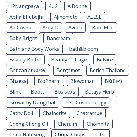
12Nangpaya
4U2
A Bonne
Abhaibhubejhr
Ajinomoto
ALESE
AR Cosmo
Aroy-D
Aveda
Babi Mild
Baby Bright
Bancream
Bath and Body Works
bath&bloom
Beauty Buffet
Beauty Cottage
BeNice
Benzac(เบนเเซค)
Bergamot
Berich Thailand
Bhaesaj
BioPharm
Biowoman
BK(บีเค)
Blink
Boots
Bosisto’s
Botaya Herb
Browit by Nongchat
BSC Cosmetology
Cathy Doll
Chaindrite
Chatramue
Cheng Cheng Oil
Cheraim
Chomnita
Chua Hah Seng
Chupa Chups
Citra