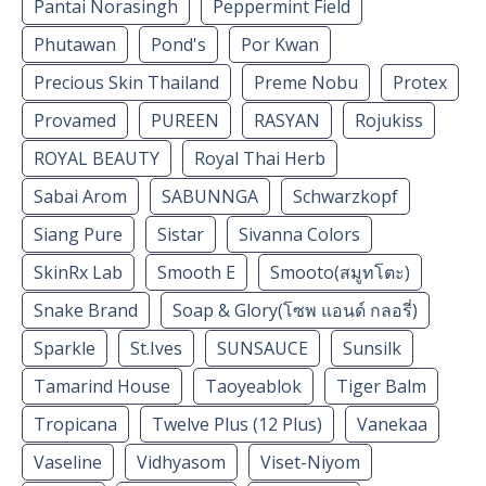
Pantai Norasingh
Peppermint Field
Phutawan
Pond's
Por Kwan
Precious Skin Thailand
Preme Nobu
Protex
Provamed
PUREEN
RASYAN
Rojukiss
ROYAL BEAUTY
Royal Thai Herb
Sabai Arom
SABUNNGA
Schwarzkopf
Siang Pure
Sistar
Sivanna Colors
SkinRx Lab
Smooth E
Smooto(สมูทโตะ)
Snake Brand
Soap & Glory(โซพ แอนด์ กลอรี่)
Sparkle
St.Ives
SUNSAUCE
Sunsilk
Tamarind House
Taoyeablok
Tiger Balm
Tropicana
Twelve Plus (12 Plus)
Vanekaa
Vaseline
Vidhyasom
Viset-Niyom