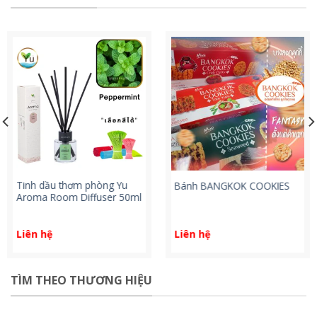
Yanhee Premium Serum –
Kem dưỡng da chống lãi
Serum trị mụn, tàn nhang
hóa Yanhee Vita8 Cream
và vết thâm từ Yanhee
Liên hệ
Liên hệ
TÌM THEO THƯƠNG HIỆU