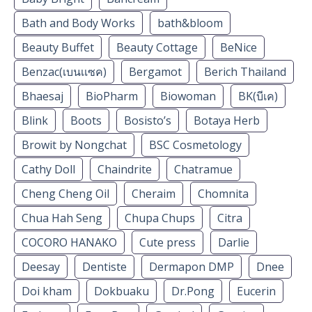
Bath and Body Works
bath&bloom
Beauty Buffet
Beauty Cottage
BeNice
Benzac(เบนเเซค)
Bergamot
Berich Thailand
Bhaesaj
BioPharm
Biowoman
BK(บีเค)
Blink
Boots
Bosisto’s
Botaya Herb
Browit by Nongchat
BSC Cosmetology
Cathy Doll
Chaindrite
Chatramue
Cheng Cheng Oil
Cheraim
Chomnita
Chua Hah Seng
Chupa Chups
Citra
COCORO HANAKO
Cute press
Darlie
Deesay
Dentiste
Dermapon DMP
Dnee
Doi kham
Dokbuaku
Dr.Pong
Eucerin