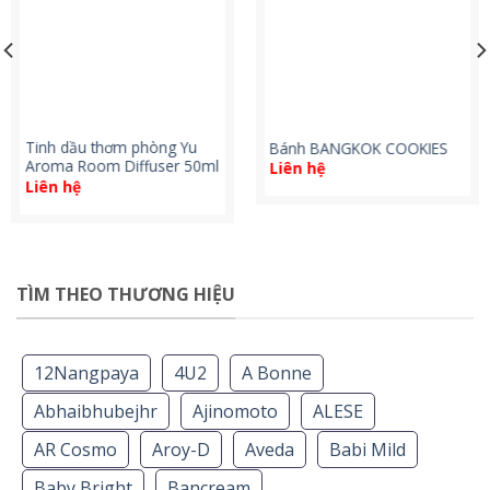
Tinh dầu thơm phòng Yu
Bánh BANGKOK COOKIES
Aroma Room Diffuser 50ml
Liên hệ
Liên hệ
TÌM THEO THƯƠNG HIỆU
12Nangpaya
4U2
A Bonne
Abhaibhubejhr
Ajinomoto
ALESE
AR Cosmo
Aroy-D
Aveda
Babi Mild
Baby Bright
Bancream