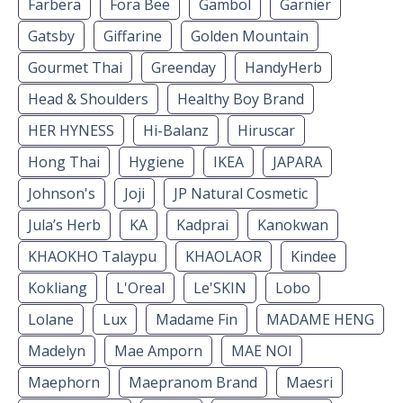
Farbera
Fora Bee
Gambol
Garnier
Gatsby
Giffarine
Golden Mountain
Gourmet Thai
Greenday
HandyHerb
Head & Shoulders
Healthy Boy Brand
HER HYNESS
Hi-Balanz
Hiruscar
Hong Thai
Hygiene
IKEA
JAPARA
Johnson's
Joji
JP Natural Cosmetic
Jula’s Herb
KA
Kadprai
Kanokwan
KHAOKHO Talaypu
KHAOLAOR
Kindee
Kokliang
L'Oreal
Le'SKIN
Lobo
Lolane
Lux
Madame Fin
MADAME HENG
Madelyn
Mae Amporn
MAE NOI
Maephorn
Maepranom Brand
Maesri