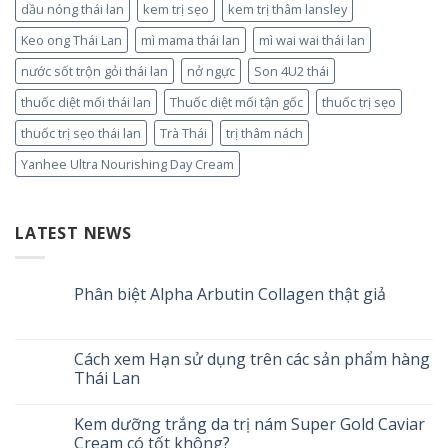
dầu nóng thái lan
kem trị sẹo
kem trị thâm lansley
Keo ong Thái Lan
mì mama thái lan
mì wai wai thái lan
nước sốt trộn gỏi thái lan
nở ngực
Son 4U2 thái
thuốc diệt mối thái lan
Thuốc diệt mối tận gốc
thuốc trị sẹo
thuốc trị sẹo thái lan
Trà Thái
trị thâm nách
Yanhee Ultra Nourishing Day Cream
LATEST NEWS
Phân biệt Alpha Arbutin Collagen thật giả
Cách xem Hạn sử dụng trên các sản phẩm hàng
Thái Lan
Kem dưỡng trắng da trị nám Super Gold Caviar
Cream có tốt không?