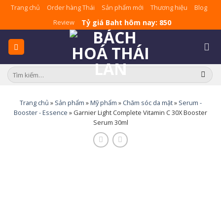
Skip
Trang chủ
Order hàng Thái
Sản phẩm mới
Thương hiệu
Blog
to
Tỷ giá Baht hôm nay: 850
Review
content
Tìm
kiếm:
Trang chủ
»
Sản phẩm
»
Mỹ phẩm
»
Chăm sóc da mặt
»
Serum -
Booster - Essence
»
Garnier Light Complete Vitamin C 30X Booster
Serum 30ml