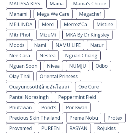
MALISSA KISS
Mama
Mama’s Choice
Manami
Mega We Care
Megachef
MEILINDA
Merci
Merrez'Ca
Mistine
Mitr Phol
MizuMi
MKA By Dr.Kingsley
Moods
Nami
NAMU LIFE
Natur
Nee Cara
Nestea
Nguan Chiang
Nguan Soon
Nivea
NUMJU
Odbo
Olay Thái
Oriental Princess
Ouayunosoth(อ้วยอันโอสถ)
Oxe Cure
Pantai Norasingh
Peppermint Field
Phutawan
Pond's
Por Kwan
Precious Skin Thailand
Preme Nobu
Protex
Provamed
PUREEN
RASYAN
Rojukiss