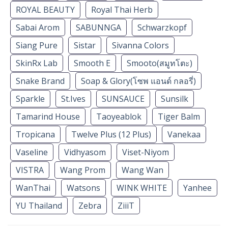
ROYAL BEAUTY
Royal Thai Herb
Sabai Arom
SABUNNGA
Schwarzkopf
Siang Pure
Sistar
Sivanna Colors
SkinRx Lab
Smooth E
Smooto(สมูทโตะ)
Snake Brand
Soap & Glory(โซพ แอนด์ กลอรี่)
Sparkle
St.Ives
SUNSAUCE
Sunsilk
Tamarind House
Taoyeablok
Tiger Balm
Tropicana
Twelve Plus (12 Plus)
Vanekaa
Vaseline
Vidhyasom
Viset-Niyom
VISTRA
Wang Prom
Wang Wan
WanThai
Watsons
WINK WHITE
Yanhee
YU Thailand
Zebra
ZiiiT