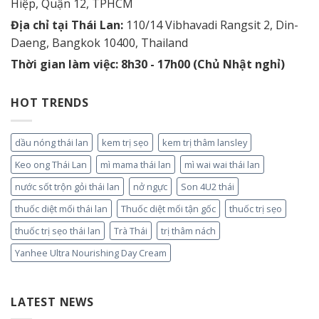
Hiệp, Quận 12, TPHCM
Địa chỉ tại Thái Lan:
110/14 Vibhavadi Rangsit 2, Din-
Daeng, Bangkok 10400, Thailand
Thời gian làm việc: 8h30 - 17h00 (Chủ Nhật nghỉ)
HOT TRENDS
dầu nóng thái lan
kem trị sẹo
kem trị thâm lansley
Keo ong Thái Lan
mì mama thái lan
mì wai wai thái lan
nước sốt trộn gỏi thái lan
nở ngực
Son 4U2 thái
thuốc diệt mối thái lan
Thuốc diệt mối tận gốc
thuốc trị sẹo
thuốc trị sẹo thái lan
Trà Thái
trị thâm nách
Yanhee Ultra Nourishing Day Cream
LATEST NEWS