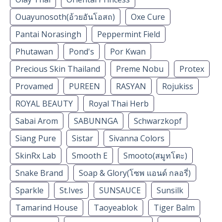
Ouayunosoth(อ้วยอันโอสถ)
Oxe Cure
Pantai Norasingh
Peppermint Field
Phutawan
Pond's
Por Kwan
Precious Skin Thailand
Preme Nobu
Protex
Provamed
PUREEN
RASYAN
Rojukiss
ROYAL BEAUTY
Royal Thai Herb
Sabai Arom
SABUNNGA
Schwarzkopf
Siang Pure
Sistar
Sivanna Colors
SkinRx Lab
Smooth E
Smooto(สมูทโตะ)
Snake Brand
Soap & Glory(โซพ แอนด์ กลอรี่)
Sparkle
St.Ives
SUNSAUCE
Sunsilk
Tamarind House
Taoyeablok
Tiger Balm