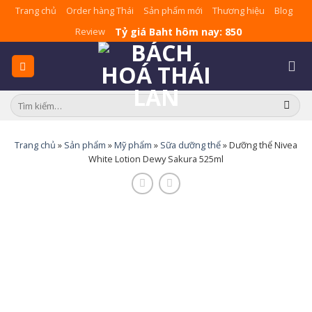
Skip
Trang chủ
Order hàng Thái
Sản phẩm mới
Thương hiệu
Blog
to
Tỷ giá Baht hôm nay: 850
Review
content
Tìm
kiếm:
Trang chủ
»
Sản phẩm
»
Mỹ phẩm
»
Sữa dưỡng thể
»
Dưỡng thể Nivea
White Lotion Dewy Sakura 525ml