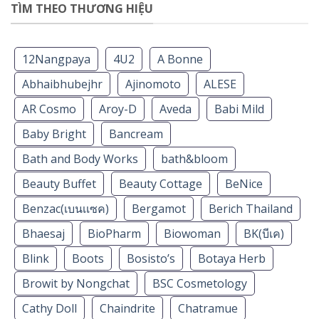
TÌM THEO THƯƠNG HIỆU
12Nangpaya
4U2
A Bonne
Abhaibhubejhr
Ajinomoto
ALESE
AR Cosmo
Aroy-D
Aveda
Babi Mild
Baby Bright
Bancream
Bath and Body Works
bath&bloom
Beauty Buffet
Beauty Cottage
BeNice
Benzac(เบนเเซค)
Bergamot
Berich Thailand
Bhaesaj
BioPharm
Biowoman
BK(บีเค)
Blink
Boots
Bosisto’s
Botaya Herb
Browit by Nongchat
BSC Cosmetology
Cathy Doll
Chaindrite
Chatramue