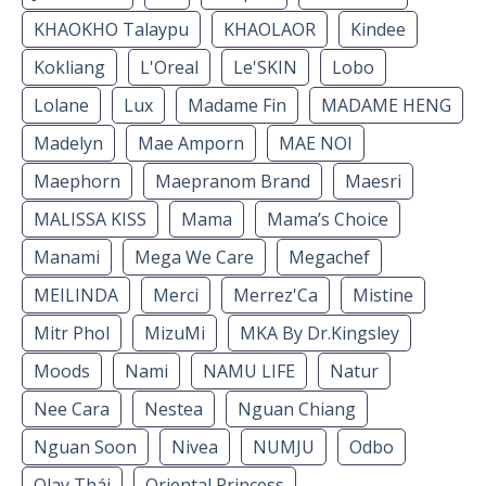
KHAOKHO Talaypu
KHAOLAOR
Kindee
Kokliang
L'Oreal
Le'SKIN
Lobo
Lolane
Lux
Madame Fin
MADAME HENG
Madelyn
Mae Amporn
MAE NOI
Maephorn
Maepranom Brand
Maesri
MALISSA KISS
Mama
Mama’s Choice
Manami
Mega We Care
Megachef
MEILINDA
Merci
Merrez'Ca
Mistine
Mitr Phol
MizuMi
MKA By Dr.Kingsley
Moods
Nami
NAMU LIFE
Natur
Nee Cara
Nestea
Nguan Chiang
Nguan Soon
Nivea
NUMJU
Odbo
Olay Thái
Oriental Princess