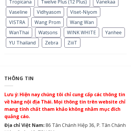
Tropicana
Twelve Plus (12 Plus)
Vanekaa
Vaseline
Vidhyasom
Viset-Niyom
VISTRA
Wang Prom
Wang Wan
WanThai
Watsons
WINK WHITE
Yanhee
YU Thailand
Zebra
ZiiiT
THÔNG TIN
Lưu ý: Hiện nay chúng tôi chỉ cung cấp các thông tin
về hàng nội địa Thái. Mọi thông tin trên website chỉ
mang tính chất tham khảo không nhằm mục đích
quảng cáo.
Địa chỉ Việt Nam:
86 Tân Chánh Hiệp 36, P. Tân Chánh