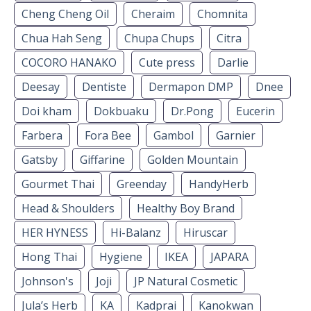
Cheng Cheng Oil
Cheraim
Chomnita
Chua Hah Seng
Chupa Chups
Citra
COCORO HANAKO
Cute press
Darlie
Deesay
Dentiste
Dermapon DMP
Dnee
Doi kham
Dokbuaku
Dr.Pong
Eucerin
Farbera
Fora Bee
Gambol
Garnier
Gatsby
Giffarine
Golden Mountain
Gourmet Thai
Greenday
HandyHerb
Head & Shoulders
Healthy Boy Brand
HER HYNESS
Hi-Balanz
Hiruscar
Hong Thai
Hygiene
IKEA
JAPARA
Johnson's
Joji
JP Natural Cosmetic
Jula’s Herb
KA
Kadprai
Kanokwan