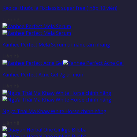
Kẹo cai thuốc lá Fixclassic sugar free ( hộp 10 viên)
Liên hệ
Yanhee Perfect Mela Serum trị nám, tàn nhang
Liên hệ
Yanhee Perfect Acne Gel 7g trị mụn
Liên hệ
Ngựa Thái Ma Khaw White Horse chính hãng
Liên hệ