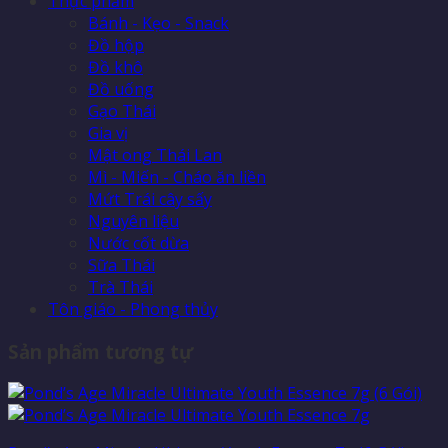
Thực phẩm
Bánh - Kẹo - Snack
Đồ hộp
Đồ khô
Đồ uống
Gạo Thái
Gia vị
Mật ong Thái Lan
Mì - Miến - Cháo ăn liền
Mứt Trái cây sấy
Nguyên liệu
Nước cốt dừa
Sữa Thái
Trà Thái
Tôn giáo - Phong thủy
Sản phẩm tương tự