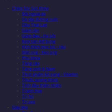
Chăm Sóc Sức Khỏe
Bôi ngoài da
Dạ dày đường ruột
Dầu Thái Lan
Giảm cân
Giảm đau - Hạ sốt
Kem tan mỡ bụng
Kích thích mọc tóc - râu
Mật ong - Keo ong
Phụ khoa
Tăng cân
Tăng sinh lý Nam
Thực phẩm bổ sung - Vitamin
Thuốc xương khớp
Tinh dầu thiên nhiên
Tránh thai
Trị ho
Trị sẹo
Giày dép