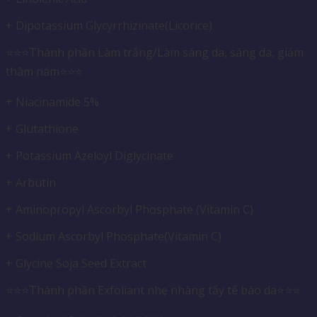
+ Dipotassium Glycyrrhizinate(Licorice)
⭐️⭐️⭐️Thành phần Làm trắng/Làm sáng da, sáng da, giảm
thâm nám⭐️⭐️⭐️
+ Niacinamide 5%
+ Glutathione
+ Potassium Azeloyl Diglycinate
+ Arbutin
+ Aminopropyl Ascorbyl Phosphate (Vitamin C)
+ Sodium Ascorbyl Phosphate(Vitamin C)
+ Glycine Soja Seed Extract
⭐️⭐️⭐️Thành phần Exfoliant nhẹ nhàng tẩy tế bào da⭐️⭐️⭐️