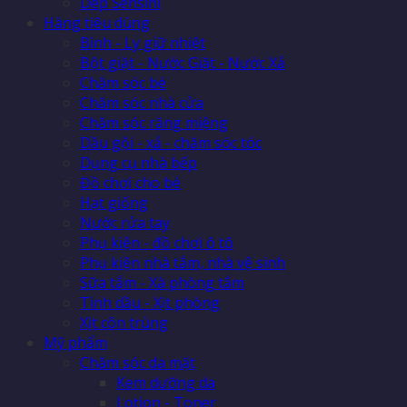
Dép Sensini
Hàng tiêu dùng
Bình - Ly giữ nhiệt
Bột giặt - Nước Giặt - Nước Xả
Chăm sóc bé
Chăm sóc nhà cửa
Chăm sóc răng miệng
Dầu gội - xả - chăm sóc tóc
Dụng cụ nhà bếp
Đồ chơi cho bé
Hạt giống
Nước rửa tay
Phụ kiện - đồ chơi ô tô
Phụ kiện nhà tắm, nhà vệ sinh
Sữa tắm - Xà phòng tắm
Tinh dầu - Xịt phòng
Xịt côn trùng
Mỹ phẩm
Chăm sóc da mặt
Kem dưỡng da
Lotion - Toner