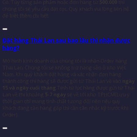
Có. Tùy từng sản phẩm hoặc đơn hàng từ
500.000
thì
chúng tôi sẽ yêu cầu đặt cọc. Quý khách vui lòng liên hệ
để biết thêm chi tiết.
Đặt hàng Thái Lan sau bao lâu thì nhận được
hàng?
Mô hình kinh doanh của chúng tôi là nhận Order hàng
Thái Lan. Chúng tôi sẽ không trữ hàng sẵn ở kho Việt
Nam. Khi quý khách đặt hàng và xác nhận đơn hàng
thành công thì hàng sẽ được gửi từ Thái Lan về vào
ngày
15 và ngày cuối tháng
.Tính từ lúc hàng được gửi từ Thái
Lan về thì khoảng
5-7 ngày
sẽ về tới kho TPHCM(Lưu ý:
thời gian chỉ mang tính chất tương đối nên nếu quý
khách đang cần hàng gấp thì cần cân nhắc kỹ trước khi
Order).