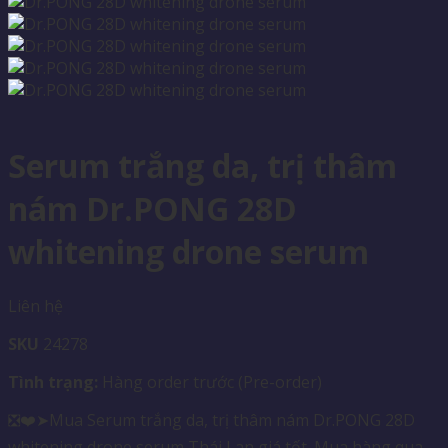
Serum trắng da, trị thâm
nám Dr.PONG 28D
whitening drone serum
Liên hệ
SKU
24278
Tình trạng:
Hàng order trước (Pre-order)
❎❤️➤Mua Serum trắng da, trị thâm nám Dr.PONG 28D
whitening drone serum Thái Lan giá tốt. Mua hàng qua