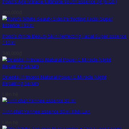
Pond’s Age Miracle Ultimate Youth Essence 7g (6 Gói)
200,000
₫
Pond’s White Beauty Skin Perfecting Facial Super Essence
110ml
340,000
₫
Oriental Princess Natural Power C Miracle Night
Repairing Serum
Liên hệ
Tinh chất Yanhee Essence 30ml Thái Lan
Liên hệ