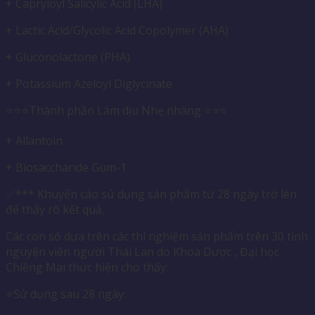
+ Capryloyl Salicylic Acid (LHA)
+ Lactic Acid/Glycolic Acid Copolymer (AHA)
+ Gluconolactone (PHA)
+ Potassium Azeloyl Diglycinate
⭐️⭐️⭐️Thành phần Làm dịu Nhẹ nhàng ⭐️⭐️⭐️
+ Allantoin
+ Biosaccharide Gum-1
✅*** Khuyến cáo sử dụng sản phẩm từ 28 ngày trở lên
để thấy rõ kết quả.
Các con số dựa trên các thí nghiệm sản phẩm trên 30 tình
nguyện viên người Thái Lan do Khoa Dược , Đại học
Chiềng Mai thực hiện cho thấy:
⭐️Sử dụng sau 28 ngày: