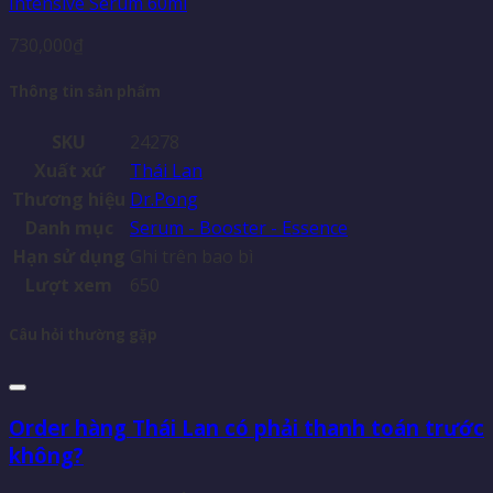
Intensive Serum 60ml
730,000
₫
Thông tin sản phẩm
SKU
24278
Xuất xứ
Thái Lan
Thương hiệu
Dr.Pong
Danh mục
Serum - Booster - Essence
Hạn sử dụng
Ghi trên bao bì
Lượt xem
650
Câu hỏi thường gặp
Order hàng Thái Lan có phải thanh toán trước
không?