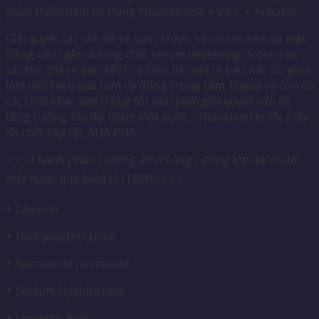
giảm thâm nám Dr.Pong Niacinamide + Vit C + Arbutin
Giải quyết các vấn đề về sạm, thâm, sẹo mụn trên da mặt.
Bằng cách gắn dưỡng chất serum whitening drone vào
các thụ thể tế bào MC1 có trên bề mặt tế bào hắc tố, giúp
làm việc hiệu quả hơn và đúng trọng tâm. Ngoài ra còn có
các chất khác làm trắng tốt nên phải giải quyết vấn đề
tăng cường lớp da. Giảm mất nước / Niacinamide 5% / tẩy
da chết cấp tốc AHA PHA
⭐️⭐️⭐️Thành phần Dưỡng ẩm//Tăng cường lớp da//Giảm
mất nước qua biểu bì (TEWL)⭐️⭐️⭐️
+ Glycerin
+ Hydroxyethyl Urea
+ Saccharide Isomerate
+ Sodium Hyaluronate
+ Linolenic Acid