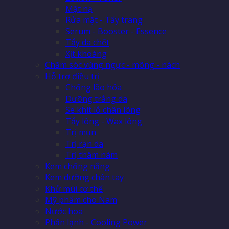
Mặt nạ
Rửa mặt - Tẩy trang
Serum - Booster - Essence
Tẩy da chết
Xịt khoáng
Chăm sóc vùng ngực - mông - nách
Hỗ trợ điều trị
Chống lão hóa
Dưỡng trắng da
Se khít lỗ chân lông
Tẩy lông - Wax lông
Trị mụn
Trị rạn da
Trị thâm nám
Kem chống nắng
Kem dưỡng chân tay
Khử mùi cơ thể
Mỹ phẩm cho Nam
Nước hoa
Phấn lạnh - Cooling Power