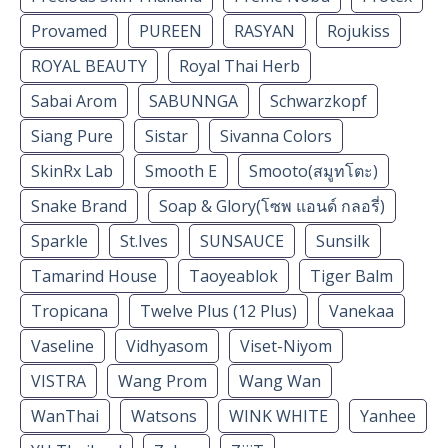
Provamed
PUREEN
RASYAN
Rojukiss
ROYAL BEAUTY
Royal Thai Herb
Sabai Arom
SABUNNGA
Schwarzkopf
Siang Pure
Sistar
Sivanna Colors
SkinRx Lab
Smooth E
Smooto(สมูทโตะ)
Snake Brand
Soap & Glory(โซพ แอนด์ กลอรี่)
Sparkle
St.Ives
SUNSAUCE
Sunsilk
Tamarind House
Taoyeablok
Tiger Balm
Tropicana
Twelve Plus (12 Plus)
Vanekaa
Vaseline
Vidhyasom
Viset-Niyom
VISTRA
Wang Prom
Wang Wan
WanThai
Watsons
WINK WHITE
Yanhee