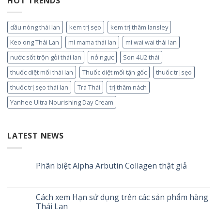
HOT TRENDS
dầu nóng thái lan
kem trị sẹo
kem trị thâm lansley
Keo ong Thái Lan
mì mama thái lan
mì wai wai thái lan
nước sốt trộn gỏi thái lan
nở ngực
Son 4U2 thái
thuốc diệt mối thái lan
Thuốc diệt mối tận gốc
thuốc trị sẹo
thuốc trị sẹo thái lan
Trà Thái
trị thâm nách
Yanhee Ultra Nourishing Day Cream
LATEST NEWS
Phân biệt Alpha Arbutin Collagen thật giả
Cách xem Hạn sử dụng trên các sản phẩm hàng
Thái Lan