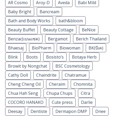
AR Cosmo
Aroy-D
Aveda
Babi Mild
Baby Bright
Bancream
Bath and Body Works
bath&bloom
Beauty Buffet
Beauty Cottage
BeNice
Benzac(เบนเเซค)
Bergamot
Berich Thailand
Bhaesaj
BioPharm
Biowoman
BK(บีเค)
Blink
Boots
Bosisto’s
Botaya Herb
Browit by Nongchat
BSC Cosmetology
Cathy Doll
Chaindrite
Chatramue
Cheng Cheng Oil
Cheraim
Chomnita
Chua Hah Seng
Chupa Chups
Citra
COCORO HANAKO
Cute press
Darlie
Deesay
Dentiste
Dermapon DMP
Dnee