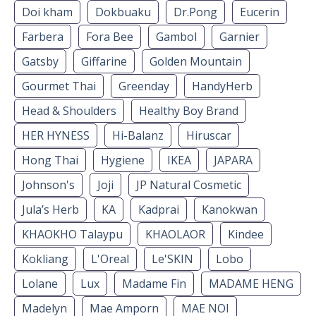
Doi kham
Dokbuaku
Dr.Pong
Eucerin
Farbera
Fora Bee
Gambol
Garnier
Gatsby
Giffarine
Golden Mountain
Gourmet Thai
Greenday
HandyHerb
Head & Shoulders
Healthy Boy Brand
HER HYNESS
Hi-Balanz
Hiruscar
Hong Thai
Hygiene
IKEA
JAPARA
Johnson's
Joji
JP Natural Cosmetic
Jula’s Herb
KA
Kadprai
Kanokwan
KHAOKHO Talaypu
KHAOLAOR
Kindee
Kokliang
L'Oreal
Le'SKIN
Lobo
Lolane
Lux
Madame Fin
MADAME HENG
Madelyn
Mae Amporn
MAE NOI