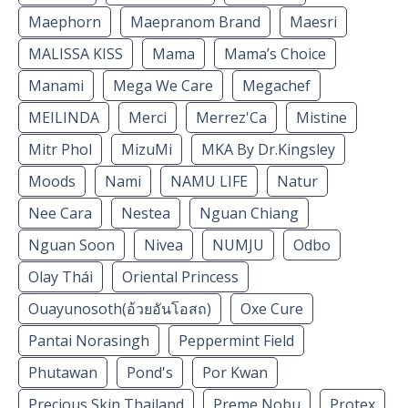
Maephorn
Maepranom Brand
Maesri
MALISSA KISS
Mama
Mama’s Choice
Manami
Mega We Care
Megachef
MEILINDA
Merci
Merrez'Ca
Mistine
Mitr Phol
MizuMi
MKA By Dr.Kingsley
Moods
Nami
NAMU LIFE
Natur
Nee Cara
Nestea
Nguan Chiang
Nguan Soon
Nivea
NUMJU
Odbo
Olay Thái
Oriental Princess
Ouayunosoth(อ้วยอันโอสถ)
Oxe Cure
Pantai Norasingh
Peppermint Field
Phutawan
Pond's
Por Kwan
Precious Skin Thailand
Preme Nobu
Protex