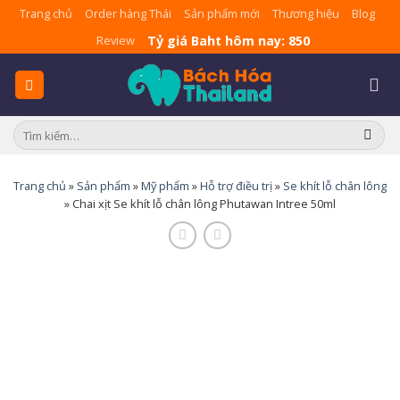
Skip
Trang chủ
Order hàng Thái
Sản phẩm mới
Thương hiệu
Blog
to
Tỷ giá Baht hôm nay: 850
Review
content
Tìm
kiếm:
Trang chủ
»
Sản phẩm
»
Mỹ phẩm
»
Hỗ trợ điều trị
»
Se khít lỗ chân lông
»
Chai xịt Se khít lỗ chân lông Phutawan Intree 50ml