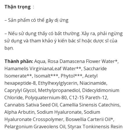
Thận trọng
:
– Sản phẩm có thể gây dị ứng
– Nếu sử dụng thấy có bất thường. Xảy ra, phải ngừng
sử dụng và tham khảo ý kiến ​​bác sĩ hoặc dược sĩ của
bạn.
Thành phần:
Aqua, Rosa Damascena Flower Water*,
Hamamelis VirginianaLeaf Water**, Saccharide
Isomerate**, Isomalt***, Phytol***, Acetyl
hexapeptide-8, Ethylhexylglycerin, Niacinamide,
Caprylyl Glycol, Methylpropanediol, Didecyldimonium
Chloride, Polyquaternium-80, C12-15 Pareth-12,
Cannabis Sativa Seed Oil, Camellia Sinensis Catechins,
Alpha Arbutin, Sodium Hyaluronate, Sodium
Hyaluronate Crosspolymer, Boswellia Carterii Oil*,
Pelargonium Graveolens Oil, Styrax Tonkinensis Resin