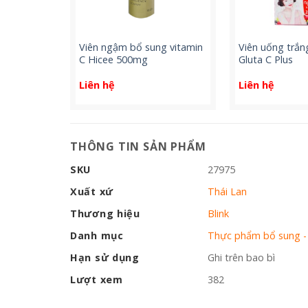
 Seas
Viên ngậm bổ sung vitamin
Viên uống trắn
ver Oil
C Hicee 500mg
Gluta C Plus
Liên hệ
Liên hệ
THÔNG TIN SẢN PHẨM
SKU
27975
Xuất xứ
Thái Lan
Thương hiệu
Blink
Danh mục
Thực phẩm bổ sung -
Hạn sử dụng
Ghi trên bao bì
Lượt xem
382