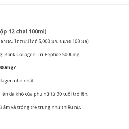
ộp 12 chai 100ml)
อลลาเจน ไตรเปปไทด์ 5,000 มก. ขนาด 100 มล)
g: Blink Collagen Tri-Peptide 5000mg
5000mg?
ollagen nhỏ nhất.
làn da khô của phụ nữ từ 30 tuổi trở lên.
 ẩm và trông trẻ trung như thiếu nữ.