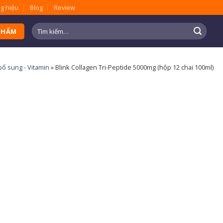
g hiệu
Blog
Review
Tìm
PHẨM
kiếm:
ổ sung - Vitamin
»
Blink Collagen Tri-Peptide 5000mg (hộp 12 chai 100ml)