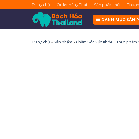
Skip
Trang chủ
Order hàng Thái
Sản phẩm mới
Thươn
to
content
DANH MỤC SẢN 
Trang chủ
»
Sản phẩm
»
Chăm Sóc Sức Khỏe
»
Thực phẩm b