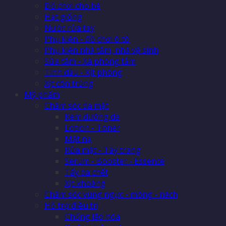
Đồ chơi cho bé
Hạt giống
Nước rửa tay
Phụ kiện - đồ chơi ô tô
Phụ kiện nhà tắm, nhà vệ sinh
Sữa tắm - Xà phòng tắm
Tinh dầu - Xịt phòng
Xịt côn trùng
Mỹ phẩm
Chăm sóc da mặt
Kem dưỡng da
Lotion - Toner
Mặt nạ
Rửa mặt - Tẩy trang
Serum - Booster - Essence
Tẩy da chết
Xịt khoáng
Chăm sóc vùng ngực - mông - nách
Hỗ trợ điều trị
Chống lão hóa