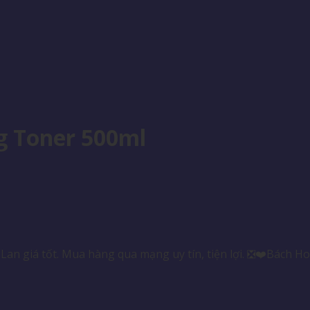
g Toner 500ml
an giá tốt. Mua hàng qua mạng uy tín, tiện lợi. ❎❤️Bách H