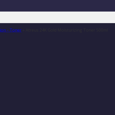
ion - Toner
»
Atreus 24K Gold Moisturizing Toner 500ml