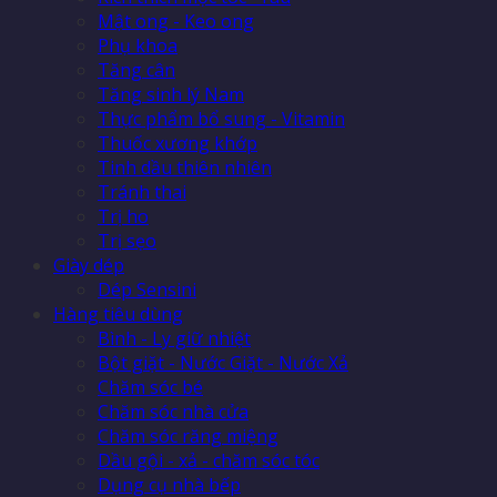
Mật ong - Keo ong
Phụ khoa
Tăng cân
Tăng sinh lý Nam
Thực phẩm bổ sung - Vitamin
Thuốc xương khớp
Tinh dầu thiên nhiên
Tránh thai
Trị ho
Trị sẹo
Giày dép
Dép Sensini
Hàng tiêu dùng
Bình - Ly giữ nhiệt
Bột giặt - Nước Giặt - Nước Xả
Chăm sóc bé
Chăm sóc nhà cửa
Chăm sóc răng miệng
Dầu gội - xả - chăm sóc tóc
Dụng cụ nhà bếp