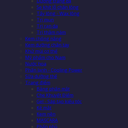
Dưỡng trắng da
Se khít lỗ chân lông
Tẩy lông - Wax lông
Trị mụn
Trị rạn da
Trị thâm nám
Kem chống nắng
Kem dưỡng chân tay
Khử mùi cơ thể
Mỹ phẩm cho Nam
Nước hoa
Phấn lạnh - Cooling Power
Sữa dưỡng thể
Trang điểm
Bảng phấn mắt
Che Khuyết Điểm
Gel - Sáp tạo kiểu tóc
Kẻ mắt
Kem nền
MASCARA
Phấn phủ