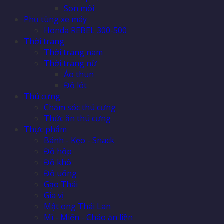
Son môi
Phụ tùng xe máy
Honda REBEL 300-500
Thời trang
Thời trang nam
Thời trang nữ
Áo thun
Đồ lót
Thú cưng
Chăm sóc thú cưng
Thức ăn thú cưng
Thực phẩm
Bánh - Kẹo - Snack
Đồ hộp
Đồ khô
Đồ uống
Gạo Thái
Gia vị
Mật ong Thái Lan
Mì - Miến - Cháo ăn liền