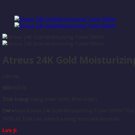
Atreus 24K Gold Moisturizin
Liên hệ
SKU
84376
Tình trạng:
Hàng order trước (Pre-order)
❎❤️➤Mua Atreus 24K Gold Moisturizing Toner 500ml Thái L
100% từ Thái Lan, kiểm tra hàng thoải mái khi nhận.
Lưu ý: