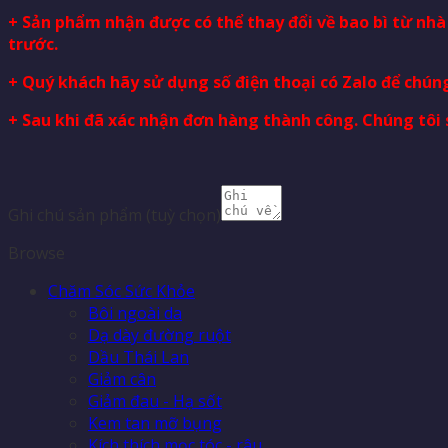
+ Sản phẩm nhận được có thể thay đổi về bao bì từ nh
trước.
+ Quý khách hãy sử dụng số điện thoại có Zalo để chúng
+ Sau khi đã xác nhận đơn hàng thành công. Chúng tôi 
Ghi chú sản phẩm
(tuỳ chọn)
Browse
Chăm Sóc Sức Khỏe
Bôi ngoài da
Dạ dày đường ruột
Dầu Thái Lan
Giảm cân
Giảm đau - Hạ sốt
Kem tan mỡ bụng
Kích thích mọc tóc - râu