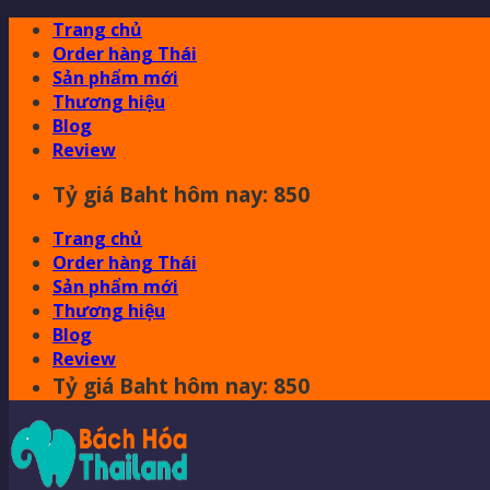
Skip
Trang chủ
to
Order hàng Thái
content
Sản phẩm mới
Thương hiệu
Blog
Review
Tỷ giá Baht hôm nay: 850
Trang chủ
Order hàng Thái
Sản phẩm mới
Thương hiệu
Blog
Review
Tỷ giá Baht hôm nay: 850