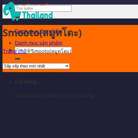
Tìm
kiếm:
Smooto(สมูทโตะ)
Danh mục sản phẩm
Danh mục sản phẩm
Tìm
Trang chủ
»
Smooto(สมูทโตะ)
kiếm:
Kênh thông tin hàng Thái
Giỏ hàng
Chưa có sản phẩm trong giỏ hàng.